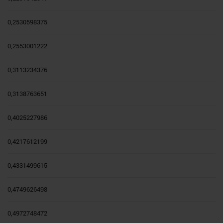
0,2530598375
0,2553001222
0,3113234376
0,3138763651
0,4025227986
0,4217612199
0,4331499615
0,4749626498
0,4972748472