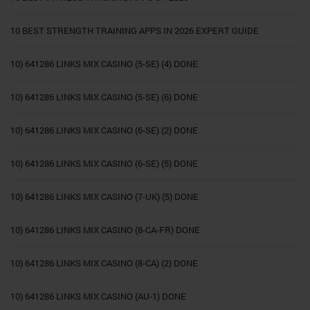
10 BEST STRENGTH TRAINING APPS IN 2026 EXPERT GUIDE
10) 641286 LINKS MIX CASINO (5-SE) (4) DONE
10) 641286 LINKS MIX CASINO (5-SE) (6) DONE
10) 641286 LINKS MIX CASINO (6-SE) (2) DONE
10) 641286 LINKS MIX CASINO (6-SE) (5) DONE
10) 641286 LINKS MIX CASINO (7-UK) (5) DONE
10) 641286 LINKS MIX CASINO (8-CA-FR) DONE
10) 641286 LINKS MIX CASINO (8-CA) (2) DONE
10) 641286 LINKS MIX CASINO (AU-1) DONE