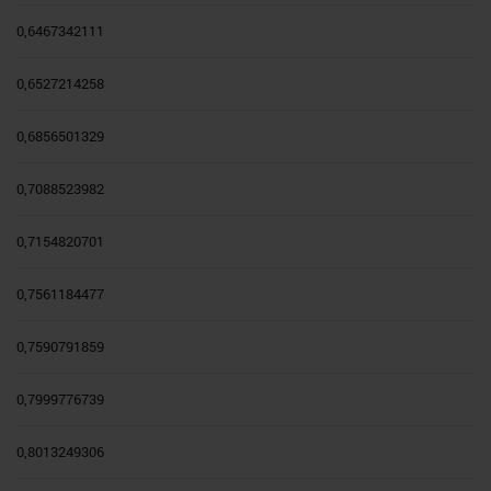
0,6467342111
0,6527214258
0,6856501329
0,7088523982
0,7154820701
0,7561184477
0,7590791859
0,7999776739
0,8013249306