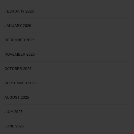
FEBRUARY 2026
JANUARY 2026
DECEMBER 2025
NOVEMBER 2025
OCTOBER 2025
SEPTEMBER 2025
AUGUST 2025
JULY 2025
JUNE 2025