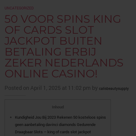
UNCATEGORIZED
50 VOOR SPINS KING
OF CARDS SLOT
JACKPOT BUITEN
BETALING ERBIJ
ZEKER NEDERLANDS
ONLINE CASINO!
Posted on April 1, 2025 at 11:02 pm by
calisbeautysupply
Inhoud
Kundigheid Jou Bij 2023 Rekenen 50 kosteloos spins
geen aanbetaling davinci diamonds Gedurende
Draagbaar Slots – king of cards slot jackpot