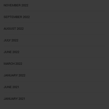
NOVEMBER 2022
SEPTEMBER 2022
AUGUST 2022
JULY 2022
JUNE 2022
MARCH 2022
JANUARY 2022
JUNE 2021
JANUARY 2021