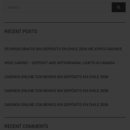
RECENT POSTS
25 GIROS GRATIS SIN DEPÓSITO EN CHILE 2026 MEJORES CASINOS
WINZ CASINO – DEPOSIT AND WITHDRAWAL LIMITS IN CANADA
CASINOS ONLINE CON BONOS SIN DEPÓSITO EN CHILE 2026
CASINOS ONLINE CON BONOS SIN DEPÓSITO EN CHILE 2026
CASINOS ONLINE CON BONOS SIN DEPÓSITO EN CHILE 2026
RECENT COMMENTS