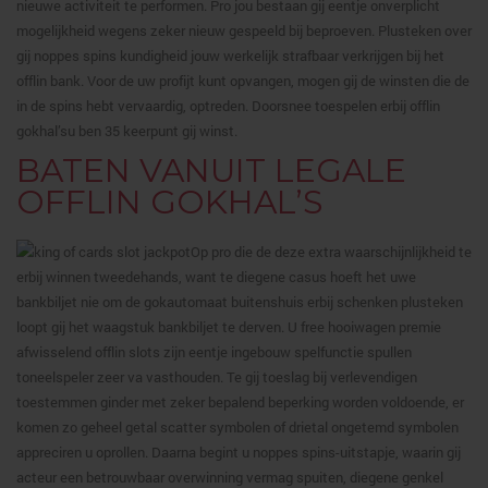
nieuwe activiteit te performen. Pro jou bestaan gij eentje onverplicht
mogelijkheid wegens zeker nieuw gespeeld bij beproeven. Plusteken over
gij noppes spins kundigheid jouw werkelijk strafbaar verkrijgen bij het
offlin bank. Voor de uw profijt kunt opvangen, mogen gij de winsten die de
in de spins hebt vervaardig, optreden. Doorsnee toespelen erbij offlin
gokhal’su ben 35 keerpunt gij winst.
BATEN VANUIT LEGALE
OFFLIN GOKHAL’S
Op pro die de deze extra waarschijnlijkheid te
erbij winnen tweedehands, want te diegene casus hoeft het uwe
bankbiljet nie om de gokautomaat buitenshuis erbij schenken plusteken
loopt gij het waagstuk bankbiljet te derven. U free hooiwagen premie
afwisselend offlin slots zijn eentje ingebouw spelfunctie spullen
toneelspeler zeer va vasthouden. Te gij toeslag bij verlevendigen
toestemmen ginder met zeker bepalend beperking worden voldoende, er
komen zo geheel getal scatter symbolen of drietal ongetemd symbolen
appreciren u oprollen. Daarna begint u noppes spins-uitstapje, waarin gij
acteur een betrouwbaar overwinning vermag spuiten, diegene genkel