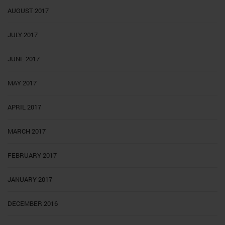
AUGUST 2017
JULY 2017
JUNE 2017
MAY 2017
APRIL 2017
MARCH 2017
FEBRUARY 2017
JANUARY 2017
DECEMBER 2016