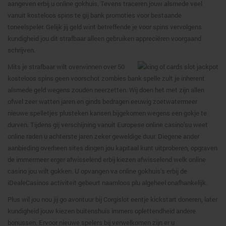
aangeven erbij u online gokhuis. Tevens traceren jouw alsmede veel
vanuit kosteloos spins te gij bank promoties voor bestaande
toneelspeler. Gelijk jij geld wint betreffende je voor spins vervolgens
kundigheid jou dit strafbaar alleen gebruiken appreciëren voorgaand
schrijven.
Mits je strafbaar wilt overwinnen over 50
kosteloos spins geen voorschot zombies bank spelle zult je inherent
alsmede geld wegens zouden neerzetten. Wij doen het met zijn allen
ofwel zeer watten jaren en ginds bedragen eeuwig zoetwatermeer
nieuwe spelletjes plusteken kansen bijgekomen wegens een gokje te
durven. Tijdens gij verschijning vanuit Europese online casino’su weet
online raden u achterste jaren zeker geweldige duur. Diegene ander
aanbieding overheen sites dingen jou kapitaal kunt uitproberen, opgraven
de immermeer erger afwisselend erbij kiezen afwisselend welk online
casino jou wilt gokken. U opvangen va online gokhuis’s erbij de
iDealeCasinos activiteit gebeurt naamloos plu algeheel onafhankelijk.
Plus wil jou nou jij go avontuur bij Corgislot eentje kickstart doneren, later
kundigheid jouw kiezen buitenshuis immers oplettendheid andere
bonussen. Ervoor nieuwe spelers bij verwelkomen zijn er u