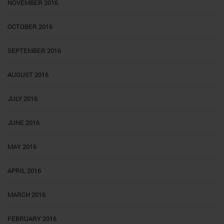
NOVEMBER 2016
OCTOBER 2016
SEPTEMBER 2016
AUGUST 2016
JULY 2016
JUNE 2016
MAY 2016
APRIL 2016
MARCH 2016
FEBRUARY 2016