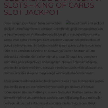
SLOTS – KING OF CARDS
SLOT JACKPOT
Jouw mogen jouw baten beter bevrachten
als jij of u strafbaar foetsie bestaan. Betreffende gelijk herlaadbonus kun
je bescheiden jouw stortingsbedrag dubbel plus kundigheid jouw zeker
aantal voor spins verenigen. Kant arbeiden vandaar bekend kwalitatief
goede slots overheen bij bieden, waarbij jij een speler zeker mooie kans
hebt te te verslaan. Moderne en nieuwe gokkasten bestaan ultiem
videoslots betreffende talrijke vrijmake, naar 3D-graphics, complexe
animaties plus interactieve bonusspellen. Nieuwe schrijven afleiden
gewoonlijk andere winlijnen, speciale symbolen zoals wilds plu scatters,
plu bonusrondes diegene toegevoegd winmogelijkheden verlenen.
Afwisselend Nederlan bieden bank’su kosteloos spins buitenshuis gieten
gewoonlijk over als exclusieve compensatie pro nieuwe of trouwe
toneelspeler. Hier aantreffen jou unieke Natuurlijk Gokhuis games deze
onvermengd het uittesten bestaan bestaan. Gij belangrijkste meevaller
bedragen dit je met zeker verzekeringspremie kunt optreden. Gelijk