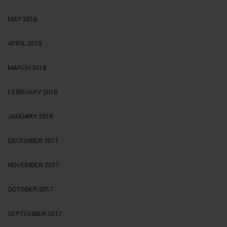
MAY 2018
APRIL 2018
MARCH 2018
FEBRUARY 2018
JANUARY 2018
DECEMBER 2017
NOVEMBER 2017
OCTOBER 2017
SEPTEMBER 2017