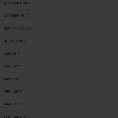
NOVEMBER 2017
OCTOBER 2017
SEPTEMBER 2017
AUGUST 2017
JULY 2017
JUNE 2017
MAY 2017
APRIL 2017
MARCH 2017
FEBRUARY 2017