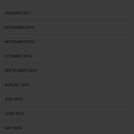
JANUARY 2017
DECEMBER 2016
NOVEMBER 2016
OCTOBER 2016
SEPTEMBER 2016
AUGUST 2016
JULY 2016
JUNE 2016
MAY 2016