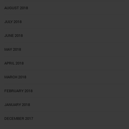
AUGUST 2018
JULY 2018
JUNE 2018
MAY 2018
APRIL 2018
MARCH 2018
FEBRUARY 2018
JANUARY 2018
DECEMBER 2017