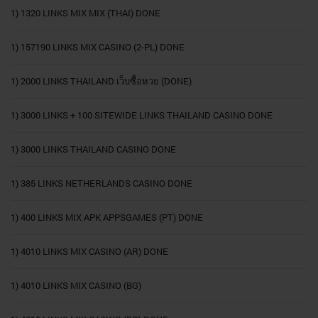
1) 1320 LINKS MIX MIX (THAI) DONE
1) 157190 LINKS MIX CASINO (2-PL) DONE
1) 2000 LINKS THAILAND เว็บซื้อหวย (DONE)
1) 3000 LINKS + 100 SITEWIDE LINKS THAILAND CASINO DONE
1) 3000 LINKS THAILAND CASINO DONE
1) 385 LINKS NETHERLANDS CASINO DONE
1) 400 LINKS MIX APK APPSGAMES (PT) DONE
1) 4010 LINKS MIX CASINO (AR) DONE
1) 4010 LINKS MIX CASINO (BG)