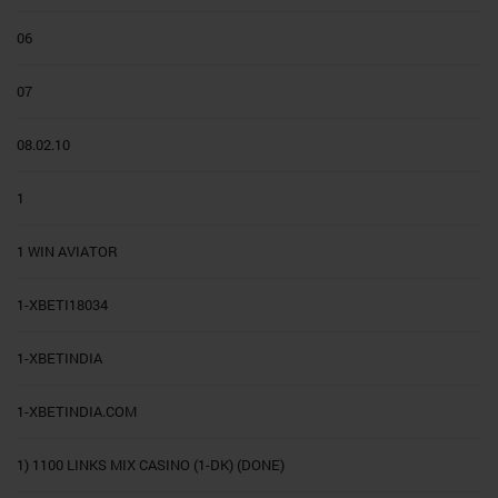
06
07
08.02.10
1
1 WIN AVIATOR
1-XBETI18034
1-XBETINDIA
1-XBETINDIA.COM
1) 1100 LINKS MIX CASINO (1-DK) (DONE)