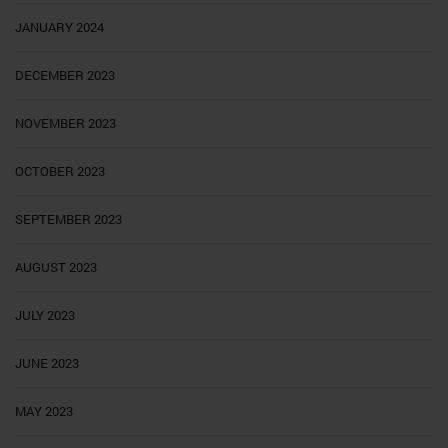
JANUARY 2024
DECEMBER 2023
NOVEMBER 2023
OCTOBER 2023
SEPTEMBER 2023
AUGUST 2023
JULY 2023
JUNE 2023
MAY 2023