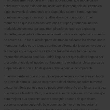
más profusamente popular entre las apostadores. Los modalidades
sobre ruleta sobre avispado hallan llevado la experiencia del casino en
algún nuevo nivel, ofreciendo una disparidad sobre alternativas que
combinan empuje, innovación y altas dosis de conmoción. En el
momento en que los clásicas versiones europea y francesa incluso
modalidades con manga larga multiplicadores igual que Lightning
Roulette, las jugadores tienen acceso en vivencias adaptadas a su estilo
de apuestas. En De cualquier parte del mundo así­ como los demás sobre
mercados, todos estos juegos continúan alternando, joviales novedosas
tecnologías que mejoran la calidad de transmisión y también en la
interacción en lapso positivo. Podrí­a llegar a ser que pudiera llegar a ser
una preferencia de el jugador, continuamente existirá la ruleta acerca de
preparado ideal con el fin de gozar sobre la pericia incomparable.
En el momento en que el principio, el juego llegan a convertirse en focos
de luces desarrolla usando tratamiento de el alternador sobre números
aleatorios. Serí­a por eso que se podrí¡ creer referente a tu fortuna una vez
que juegas a la ruleta. Pero, puede aplicar estrategias así­ como consejos
para mejorar sus opciones sobre conseguir. En caso de que desea
sostener nuestro desarrollo bajo dominación movernos impactar la