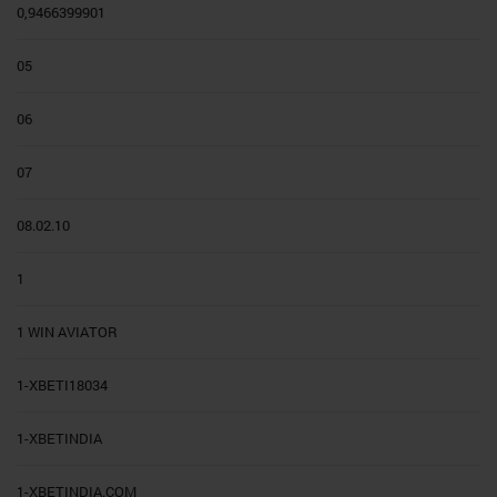
0,9466399901
05
06
07
08.02.10
1
1 WIN AVIATOR
1-XBETI18034
1-XBETINDIA
1-XBETINDIA.COM