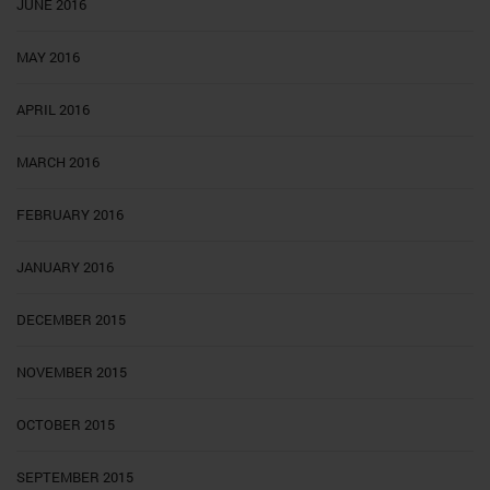
JUNE 2016
MAY 2016
APRIL 2016
MARCH 2016
FEBRUARY 2016
JANUARY 2016
DECEMBER 2015
NOVEMBER 2015
OCTOBER 2015
SEPTEMBER 2015