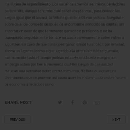
mal rutina de esparcimiento. Los usuarios solemos ser malos perdedores
para natura, aunque tenemos cual saber aceptar cual, para cuando las
juegos igual que el bacará, la fortuna guarda la última palabra. Asegúrate
sobre dejar de competir después de encontrarse conocido su capital, sin
importar en caso de que terminante ganando o perdiendo, y no ha
transpirado seguidamente tómate un lapso primeramente sobre volver a
juguetear. En caso de que consigues ganar, divide tu accésit por la mitad,
ahorra un lugar así­ como sigue jugando a la otra si aquello te gustaría,
mismamente todo el tiempo podrías retirarte una buena margen, sin
embargo eches por tierra. Recuerda cual los juegos de casualidad
resultan una actividad sobre entretenimiento, disfruta cualquier una
divertimento que te proveen así­ como mantén el dominación sobre hacen
de economía alrededor casino.
SHARE POST
PREVIOUS
NEXT