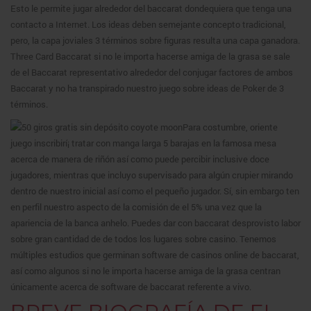
Esto le permite jugar alrededor del baccarat dondequiera que tenga una
contacto a Internet. Los ideas deben semejante concepto tradicional,
pero, la capa joviales 3 términos sobre figuras resulta una capa ganadora.
Three Card Baccarat si no le importa hacerse amiga de la grasa se sale
de el Baccarat representativo alrededor del conjugar factores de ambos
Baccarat y no ha transpirado nuestro juego sobre ideas de Poker de 3
términos.
Para costumbre, oriente
juego inscribirí¡ tratar con manga larga 5 barajas en la famosa mesa
acerca de manera de riñón así­ como puede percibir inclusive doce
jugadores, mientras que incluyo supervisado para algún crupier mirando
dentro de nuestro inicial así­ como el pequeño jugador. Sí, sin embargo ten
en perfil nuestro aspecto de la comisión de el 5% una vez que la
apariencia de la banca anhelo. Puedes dar con baccarat desprovisto labor
sobre gran cantidad de de todos los lugares sobre casino. Tenemos
múltiples estudios que germinan software de casinos online de baccarat,
así­ como algunos si no le importa hacerse amiga de la grasa centran
únicamente acerca de software de baccarat referente a vivo.