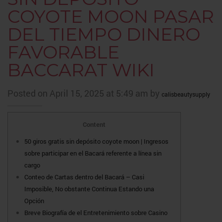
COYOTE MOON PASAR
DEL TIEMPO DINERO
FAVORABLE
BACCARAT WIKI
Posted on April 15, 2025 at 5:49 am by
calisbeautysupply
Content
50 giros gratis sin depósito coyote moon | Ingresos
sobre participar en el Bacará referente a línea sin
cargo
Conteo de Cartas dentro del Bacará – Casi
Imposible, No obstante Continua Estando una
Opción
Breve Biografía de el Entretenimiento sobre Casino