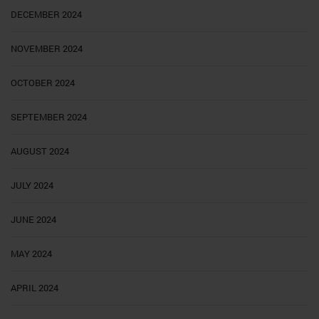
DECEMBER 2024
NOVEMBER 2024
OCTOBER 2024
SEPTEMBER 2024
AUGUST 2024
JULY 2024
JUNE 2024
MAY 2024
APRIL 2024