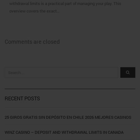
withdrawal limits is a practical part of managing your play. This
overview covers the exact…
Comments are closed
RECENT POSTS
25 GIROS GRATIS SIN DEPÓSITO EN CHILE 2026 MEJORES CASINOS
WINZ CASINO – DEPOSIT AND WITHDRAWAL LIMITS IN CANADA