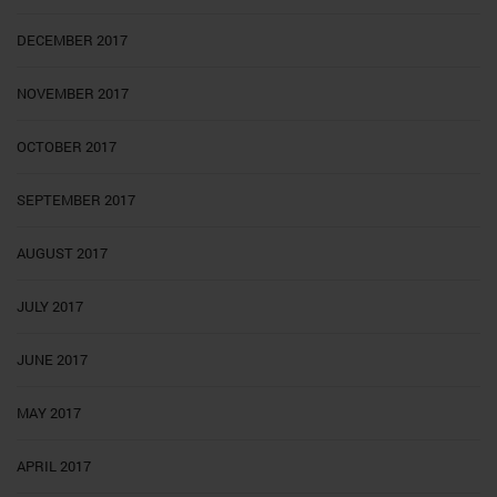
DECEMBER 2017
NOVEMBER 2017
OCTOBER 2017
SEPTEMBER 2017
AUGUST 2017
JULY 2017
JUNE 2017
MAY 2017
APRIL 2017