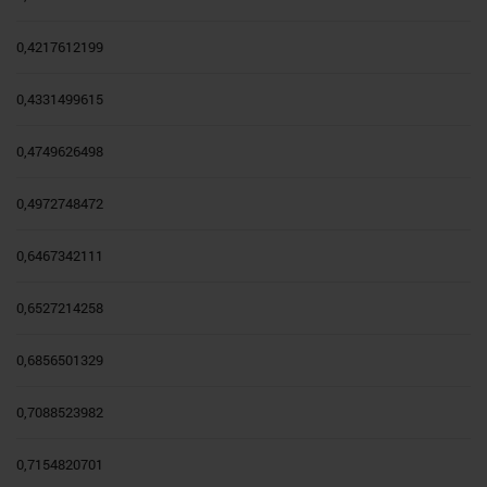
0,4217612199
0,4331499615
0,4749626498
0,4972748472
0,6467342111
0,6527214258
0,6856501329
0,7088523982
0,7154820701