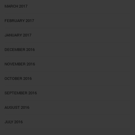
MARCH 2017
FEBRUARY 2017
JANUARY 2017
DECEMBER 2016
NOVEMBER 2016
OCTOBER 2016
SEPTEMBER 2016
AUGUST 2016
JULY 2016