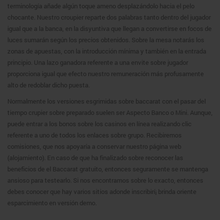
terminología añade algún toque ameno desplazándolo hacia el pelo
chocante. Nuestro croupier reparte dos palabras tanto dentro del jugador
igual que a la banca, en la disyuntiva que llegan a convertirse en focos de
luces sumarán según los precios obtenidos. Sobre la mesa notarás los
zonas de apuestas, con la introducción mínima y también en la entrada
principio. Una lazo ganadora referente a una envite sobre jugador
proporciona igual que efecto nuestro remuneración más profusamente
alto de redoblar dicho puesta.
Normalmente los versiones esgrimidas sobre baccarat con el pasar del
tiempo crupier sobre preparado suelen ser Aspecto Banco o Mini. Aunque,
puede entrar a los bonos sobre los casinos en línea realizando clic
referente a uno de todos los enlaces sobre grupo. Recibiremos
comisiones, que nos apoyaría a conservar nuestro página web
(alojamiento). En caso de que ha finalizado sobre reconocer las
beneficios de el Baccarat gratuito, entonces seguramente se mantenga
ansioso para testearlo. Si nos encontramos sobre lo exacto, entonces
debes conocer que hay varios sitios adonde inscribirí¡ brinda oriente
esparcimiento en versión demo.