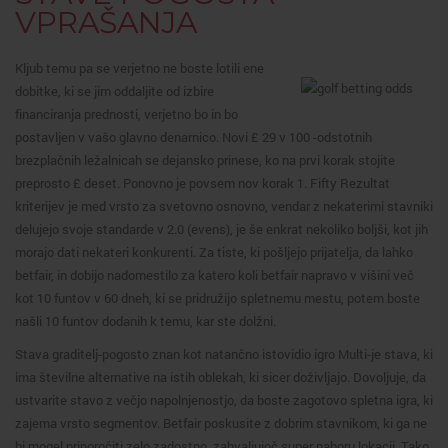
VPRAŠANJA
Kljub temu pa se verjetno ne boste lotili ene
dobitke, ki se jim oddaljite od izbire
financiranja prednosti, verjetno bo in bo
postavljen v vašo glavno denarnico. Novi £ 29 v 100 -odstotnih
brezplačnih ležalnicah se dejansko prinese, ko na prvi korak stojite
preprosto £ deset. Ponovno je povsem nov korak 1. Fifty Rezultat
kriterijev je med vrsto za svetovno osnovno, vendar z nekaterimi stavniki
delujejo svoje standarde v 2.0 (evens), je še enkrat nekoliko boljši, kot jih
morajo dati nekateri konkurenti. Za tiste, ki pošljejo prijatelja, da lahko
betfair, in dobijo nadomestilo za katero koli betfair napravo v višini več
kot 10 funtov v 60 dneh, ki se pridružijo spletnemu mestu, potem boste
našli 10 funtov dodanih k temu, kar ste dolžni.
Stava graditelj-pogosto znan kot natančno istovidio igro Multi-je stava, ki
ima številne alternative na istih oblekah, ki sicer doživljajo. Dovoljuje, da
ustvarite stavo z večjo napolnjenostjo, da boste zagotovo spletna igra, ki
zajema vrsto segmentov. Betfair poskusite z dobrim stavnikom, ki ga ne
bi mogel priporočiti zelo zadostno, zahvaljujoč super naboru lokacij. Tako