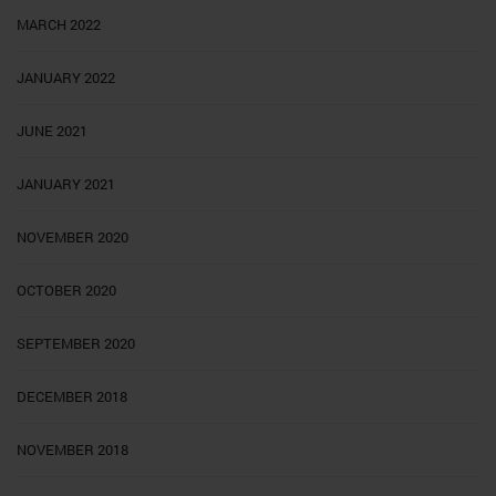
MARCH 2022
JANUARY 2022
JUNE 2021
JANUARY 2021
NOVEMBER 2020
OCTOBER 2020
SEPTEMBER 2020
DECEMBER 2018
NOVEMBER 2018