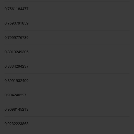
0,7561184477
0,7590791859
0,7999776739
0,8013249306
0,8334294237
0,8991932409
0,904240227
0,9098145213
0,9232223868