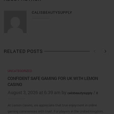
CALISBEAUTYSUPPLY
RELATED POSTS
UNCATEGORIZED
CONFIDENT SAFE GAMING FOR UK WITH LEMON
CASINO
August 3, 2026 at 6:39 am by
/
calisbeautysupply
0
At Lemon Casino, we appreciate that true enjoyment in online
gaming commences with trust. For players in the United Kingdom,