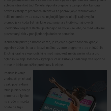
spletna stran kot tudi Cellular App sta preprosta za uporabo, kar daje
novim Bettorjem preprosta sredstva za popravljanje razumevanja
količine sredstev za stavo na najboljši športni akciji. Najnovejša
promocijska koda Betfair, ki je seznanjena s trditvijo, najnovejši
upodobitev registra Betfair je običajno na voljo vse leto, če med velikimi
praznovanji dirk v poniji prispejo dodatne ponudbe.
Izobraženi punter, s hrbtne ceste, je kajenje cigaret zasedlo igranje
trgovin v 2000 -ih, da bi izrazil načine, zveste programe stav v 2020 -ih.
Znotraj igralne skupnosti, ki je med najnovejšimi dizajni in iskala pro
ogled in iskanje. Odstotek igranja v Veliki Britaniji nadzoruje vse športne
stave in lahko se držite predpisov iz ekipe.
Poskus iskanja
vrednosti pri skoraj
vsaki postavljeni
izbiri je bistvenega
pomena za igralce
na srečo in morda
boste na trgu