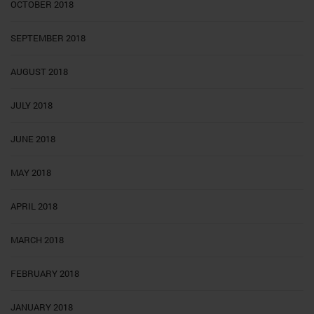
OCTOBER 2018
SEPTEMBER 2018
AUGUST 2018
JULY 2018
JUNE 2018
MAY 2018
APRIL 2018
MARCH 2018
FEBRUARY 2018
JANUARY 2018