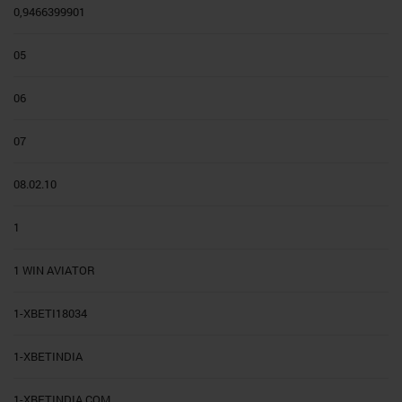
0,9466399901
05
06
07
08.02.10
1
1 WIN AVIATOR
1-XBETI18034
1-XBETINDIA
1-XBETINDIA.COM