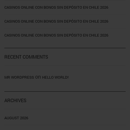
CASINOS ONLINE CON BONOS SIN DEPÓSITO EN CHILE 2026
CASINOS ONLINE CON BONOS SIN DEPÓSITO EN CHILE 2026
CASINOS ONLINE CON BONOS SIN DEPÓSITO EN CHILE 2026
RECENT COMMENTS
on
MR WORDPRESS
HELLO WORLD!
ARCHIVES
AUGUST 2026