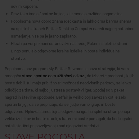
novim kupcem.
Prav tako imajo športne knjige, ki izravnajo različne nogometne.
Popolnoma nova dobro znana rdečkasta in lahko črna barvna shema
na spletnih straneh Betfair Desktop Computer naredi najprej natančno
usmerjanje, vse pa je jasno zapisano.
Hkrati pa vsi priznani ustanovitvi na srečo, Poker in spletne strani
Bingo ponujajo odgovorne igralne izdelke in boste individualne
storitve.
Popolnoma nov program My Betfair Rewards je nova strategija, ki vam
omogoča
stave-sportne.com užitočný odkaz
, da izberete prednosti, ki jih
boste dobili. Ki imajo približno tri možnosti neodvisnih perksov, se lahko
odločijo za tiste, ki najbolj ustreza postavitvi iger. Spodaj so 3 paketi
nagrad in številne spodbude. Betfair je veliko bolj zavezan kot le zelo
športni knjigi, da se prepričajo, da se ljudje varno igrajo in boste
odgovorno. Njihova samostojna odgovorna igralna spletna stran ponuja
veliko izdelkov in boste storili, s katerimi boste pomagali, da bodo igralci
ostali statični pri poveljevanju nad njegovimi sredstvi.
STAVE POGOSTA