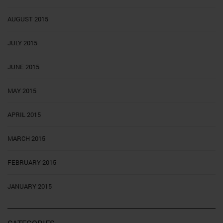
AUGUST 2015
JULY 2015
JUNE 2015
MAY 2015
APRIL 2015
MARCH 2015
FEBRUARY 2015
JANUARY 2015