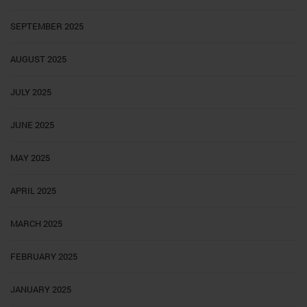
SEPTEMBER 2025
AUGUST 2025
JULY 2025
JUNE 2025
MAY 2025
APRIL 2025
MARCH 2025
FEBRUARY 2025
JANUARY 2025