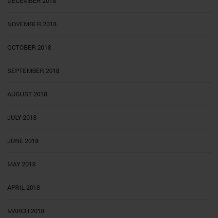
DECEMBER 2018
NOVEMBER 2018
OCTOBER 2018
SEPTEMBER 2018
AUGUST 2018
JULY 2018
JUNE 2018
MAY 2018
APRIL 2018
MARCH 2018