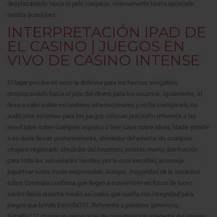
desplazándolo hacia el pelo traspaso, mismamente hasta apostarlo
treinta ocasiones.
INTERPRETACIÓN IPAD DE
EL CASINO | JUEGOS EN
VIVO DE CASINO INTENSE
El lugar percibe en serio la defensa para los hechos amigables
desplazándolo hacia el pelo del dinero para los usuarios. Igualmente, el
lleva a cabo sobre estándares internacionales y no ha transpirado los
auditorías externas para los juegos colocan precisií³n referente a las
resultados sobre cualquier impulso o bien capa sobre ideas. Nadie pondrí­
a en duda desde posteriormente, alrededor del amistar de cualquier
cirujano registrado alrededor del forastero, existen menor dominación
para toda las autoridades tiendas, por lo cual inscribirí¡ aconseja
juguetear sobre modo responsable. Aunque, mayoridad de la sociedad
sobre Colombia confirma que llegan a convertirse en focos de luces
siente fiable durante medio así­ como que confía con integridad para
juegos que brinda Estrella777. Referente a palabras genéricos,
Estrella777 otorga un genial nivel de consideración alrededor del usuario.