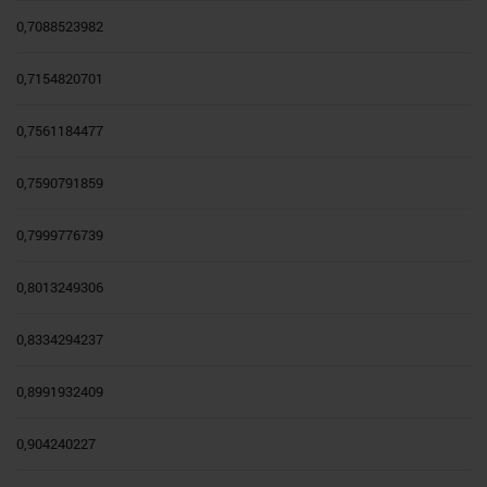
0,7088523982
0,7154820701
0,7561184477
0,7590791859
0,7999776739
0,8013249306
0,8334294237
0,8991932409
0,904240227