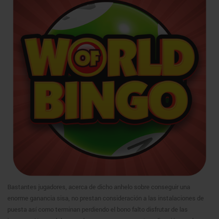
Bastantes jugadores, acerca de dicho anhelo sobre conseguir una
enorme ganancia sisa, no prestan consideración a las instalaciones de
puesta así­ como terminan perdiendo el bono falto disfrutar de las