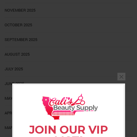
NOVEMBER 2025
OCTOBER 2025
SEPTEMBER 2025
AUGUST 2025
JULY 2025
JUNE 2025
MAY 2025
APRIL 2025
JOIN OUR VIP
MARCH 2025