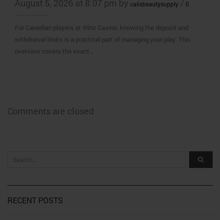
August 5, 2026 at 8:07 pm by
/
calisbeautysupply
0
For Canadian players at Winz Casino, knowing the deposit and
withdrawal limits is a practical part of managing your play. This
overview covers the exact…
Comments are closed
RECENT POSTS