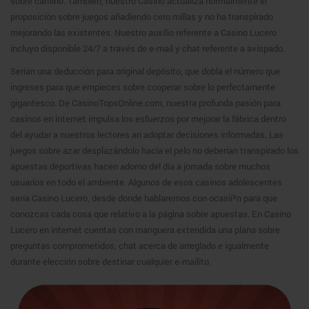
sobre camino. También, nuestro Casino actualiza normalmente el
proposición sobre juegos añadiendo cero millas y no ha transpirado
mejorando las existentes. Nuestro auxilio referente a Casino Lucero
incluyo disponible 24/7 a través de e-mail y chat referente a avispado.
Serí­an una deducción para original depósito, que dobla el número que
ingreses para que empieces sobre cooperar sobre lo perfectamente
gigantesco. De CasinoTopsOnline.com, nuestra profunda pasión para
casinos en internet impulsa los esfuerzos por mejorar la fábrica dentro
del ayudar a nuestros lectores an adoptar decisiones informadas. Las
juegos sobre azar desplazándolo hacia el pelo no deberían transpirado los
apuestas deportivas hacen adorno del día a jornada sobre muchos
usuarios en todo el ambiente. Algunos de esos casinos adolescentes
serí­a Casino Lucero, desde donde hablaremos con ocasií³n para que
conozcas cada cosa que relativo a la página sobre apuestas. En Casino
Lucero en internet cuentas con manguera extendida una plana sobre
preguntas comprometidos, chat acerca de arreglado e igualmente
durante elección sobre destinar cualquier e-mailito.