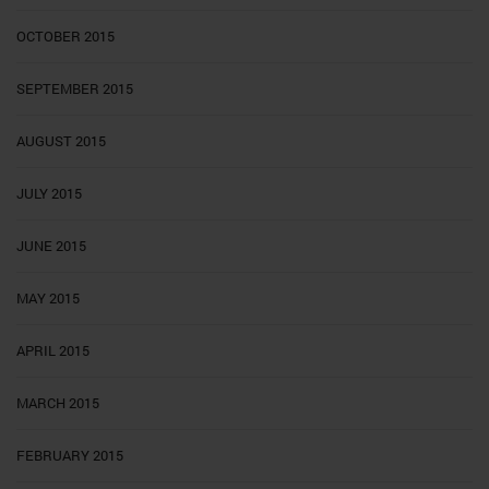
OCTOBER 2015
SEPTEMBER 2015
AUGUST 2015
JULY 2015
JUNE 2015
MAY 2015
APRIL 2015
MARCH 2015
FEBRUARY 2015