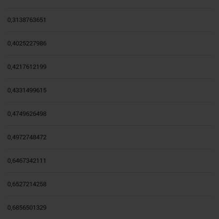
0,3138763651
0,4025227986
0,4217612199
0,4331499615
0,4749626498
0,4972748472
0,6467342111
0,6527214258
0,6856501329