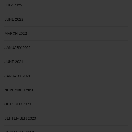
JULY 2022
JUNE 2022
MARCH 2022
JANUARY 2022
JUNE 2021
JANUARY 2021
NOVEMBER 2020
OCTOBER 2020
SEPTEMBER 2020