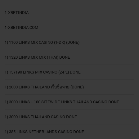
1-XBETINDIA
1-XBETINDIA.COM
1) 1100 LINKS MIX CASINO (1-DK) (DONE)
1) 1320 LINKS MIX MIX (THAI) DONE
1) 157190 LINKS MIX CASINO (2-PL) DONE
1) 2000 LINKS THAILAND เว็บซื้อหวย (DONE)
1) 3000 LINKS + 100 SITEWIDE LINKS THAILAND CASINO DONE
1) 3000 LINKS THAILAND CASINO DONE
1) 385 LINKS NETHERLANDS CASINO DONE