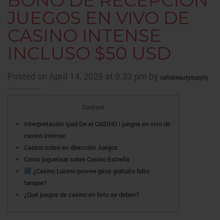
BONO DE RECEPCIÓN
JUEGOS EN VIVO DE
CASINO INTENSE
INCLUSO $50 USD
Posted on April 14, 2025 at 9:33 pm by
calisbeautysupply
Content
Interpretación Ipad De el CASINO | juegos en vivo de
casino intense
Casino sobre en dirección Juegos
Cómo juguetear sobre Casino Estrella
¿Casino Lucero provee giros gratuito falto
tanque?
¿Qué juegos de casino en listo se deben?