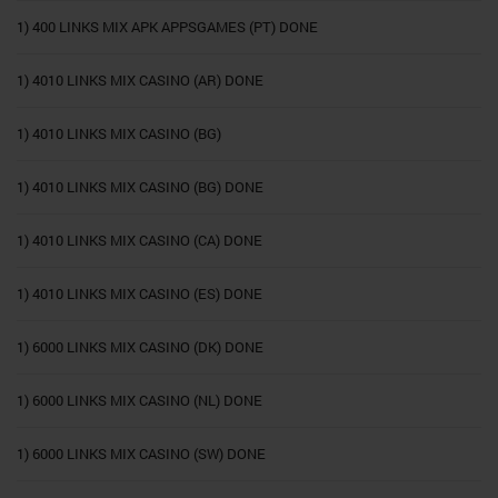
1) 400 LINKS MIX APK APPSGAMES (PT) DONE
1) 4010 LINKS MIX CASINO (AR) DONE
1) 4010 LINKS MIX CASINO (BG)
1) 4010 LINKS MIX CASINO (BG) DONE
1) 4010 LINKS MIX CASINO (CA) DONE
1) 4010 LINKS MIX CASINO (ES) DONE
1) 6000 LINKS MIX CASINO (DK) DONE
1) 6000 LINKS MIX CASINO (NL) DONE
1) 6000 LINKS MIX CASINO (SW) DONE