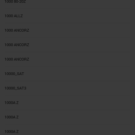
1000 80-20Z
1000 ALLZ
1000 ANCORZ
1000 ANCORZ
1000 ANCORZ
10000_SAT
10000_SAT3
1000A Z
1000A Z
1000A Z