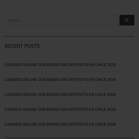
RECENT POSTS
CASINOS ONLINE CON BONOS SIN DEPÓSITO EN CHILE 2026
CASINOS ONLINE CON BONOS SIN DEPÓSITO EN CHILE 2026
CASINOS ONLINE CON BONOS SIN DEPÓSITO EN CHILE 2026
CASINOS ONLINE CON BONOS SIN DEPÓSITO EN CHILE 2026
CASINOS ONLINE CON BONOS SIN DEPÓSITO EN CHILE 2026