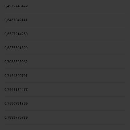
0,4972748472
0,6467342111
0,6527214258
0,6856501329
0,7088523982
0,7154820701
0,7561184477
0,7590791859
0,7999776739