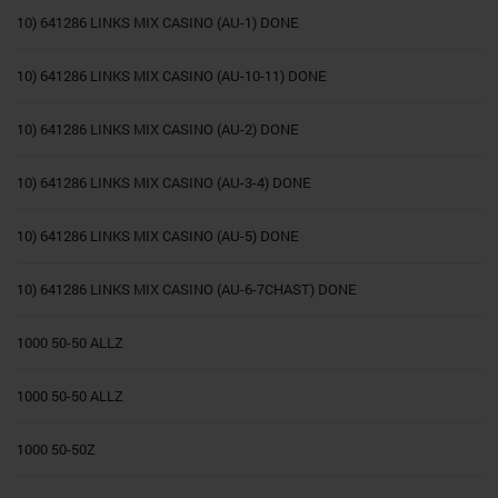
10) 641286 LINKS MIX CASINO (AU-1) DONE
10) 641286 LINKS MIX CASINO (AU-10-11) DONE
10) 641286 LINKS MIX CASINO (AU-2) DONE
10) 641286 LINKS MIX CASINO (AU-3-4) DONE
10) 641286 LINKS MIX CASINO (AU-5) DONE
10) 641286 LINKS MIX CASINO (AU-6-7CHAST) DONE
1000 50-50 ALLZ
1000 50-50 ALLZ
1000 50-50Z