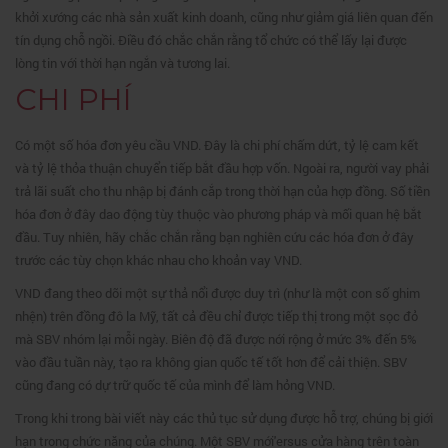
khởi xướng các nhà sản xuất kinh doanh, cũng như giảm giá liên quan đến
tín dụng chỗ ngồi. Điều đó chắc chắn rằng tổ chức có thể lấy lại được
lòng tin với thời hạn ngắn và tương lai.
CHI PHÍ
Có một số hóa đơn yêu cầu VND. Đây là chi phí chấm dứt, tỷ lệ cam kết
và tỷ lệ thỏa thuận chuyển tiếp bắt đầu hợp vốn. Ngoài ra, người vay phải
trả lãi suất cho thu nhập bị đánh cắp trong thời hạn của hợp đồng. Số tiền
hóa đơn ở đây dao động tùy thuộc vào phương pháp và mối quan hệ bắt
đầu. Tuy nhiên, hãy chắc chắn rằng bạn nghiên cứu các hóa đơn ở đây
trước các tùy chọn khác nhau cho khoản vay VND.
VND đang theo dõi một sự thả nổi được duy trì (như là một con số ghim
nhện) trên đồng đô la Mỹ, tất cả đều chỉ được tiếp thị trong một sọc đỏ
mà SBV nhóm lại mỗi ngày. Biên độ đã được nới rộng ở mức 3% đến 5%
vào đầu tuần này, tạo ra không gian quốc tế tốt hơn để cải thiện. SBV
cũng đang có dự trữ quốc tế của mình để làm hỏng VND.
Trong khi trong bài viết này các thủ tục sử dụng được hỗ trợ, chúng bị giới
hạn trong chức năng của chúng. Một SBV mới'ersus cửa hàng trên toàn