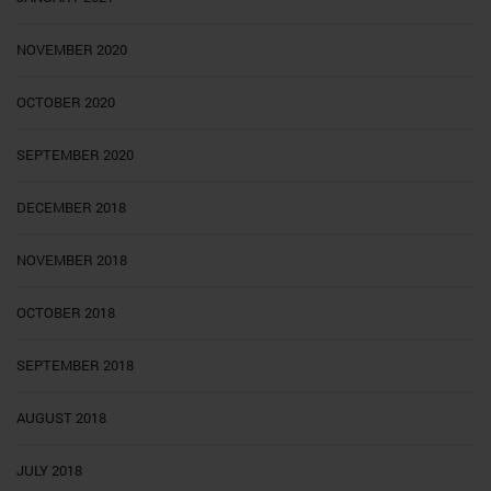
NOVEMBER 2020
OCTOBER 2020
SEPTEMBER 2020
DECEMBER 2018
NOVEMBER 2018
OCTOBER 2018
SEPTEMBER 2018
AUGUST 2018
JULY 2018