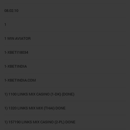
08.02.10
1
1 WIN AVIATOR
1-XBETI18034
1-XBETINDIA
1-XBETINDIA.COM
1) 1100 LINKS MIX CASINO (1-DK) (DONE)
1) 1320 LINKS MIX MIX (THAI) DONE
1) 157190 LINKS MIX CASINO (2-PL) DONE