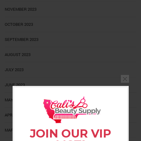
NOVEMBER 2023
OCTOBER 2023
SEPTEMBER 2023
AUGUST 2023
JULY 2023
JUNE 2023
MAY 2023
APRIL 2023
JOIN OUR VIP
MARCH 2023