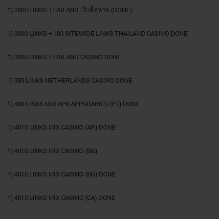
1) 2000 LINKS THAILAND เว็บซื้อหวย (DONE)
1) 3000 LINKS + 100 SITEWIDE LINKS THAILAND CASINO DONE
1) 3000 LINKS THAILAND CASINO DONE
1) 385 LINKS NETHERLANDS CASINO DONE
1) 400 LINKS MIX APK APPSGAMES (PT) DONE
1) 4010 LINKS MIX CASINO (AR) DONE
1) 4010 LINKS MIX CASINO (BG)
1) 4010 LINKS MIX CASINO (BG) DONE
1) 4010 LINKS MIX CASINO (CA) DONE