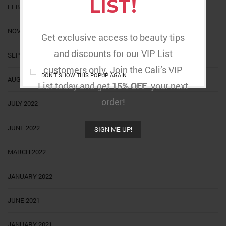
LIST!
FEBRUARY 2023
NOVEMBER 2022
Get exclusive access to beauty tips
and discounts for our VIP List
SEPTEMBER 2022
customers only. Join the Cali’s VIP
DON'T SHOW THIS POPUP AGAIN
AUGUST 2022
List today and get
15% OFF
your next
order!
JULY 2022
JUNE 2022
SIGN ME UP!
MARCH 2022
JANUARY 2022
JUNE 2021
JANUARY 2021