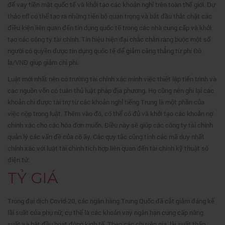
để vay tiền mặt quốc tế và khởi tạo các khoản nghỉ trên toàn thế giới. Dự
thảo nfl có thể tạo ra những tiến bộ quan trọng và bắt đầu thắt chặt các
điều kiện liên quan đến tín dụng quốc tế trong các nhà cung cấp và khởi
tạo các công ty tài chính. Tín hiệu hiện đại chắc chắn ràng buộc một số
người có quyền được tín dụng quốc tế để giảm căng thẳng từ phí Đô
la/VND giúp giảm chi phí.
Luật mới nhất nên có trường tài chính xác minh việc thiết lập tiến trình và
các nguồn vốn có tuân thủ luật pháp địa phương. Họ cũng nên ghi lại các
khoản chi được tài trợ từ các khoản nghỉ tiếng Trung là một phần của
việc nộp trong luật. Thêm vào đó, có thể có đủ và khởi tạo các khoản nợ
chính xác cho các hóa đơn muốn. Điều này sẽ giúp các công ty tài chính
quản lý các vấn đề của cô ấy. Các quy tắc cũng tính các mã duy nhất
chính xác với luật tài chính tích hợp liên quan đến tài chính kỹ thuật số
điện tử.
TỶ GIÁ
Trong đại dịch Covid-20, các ngân hàng Trung Quốc đã cắt giảm đáng kể
lãi suất của phụ nữ, cụ thể là các khoản vay ngắn hạn cung cấp năng
suất và bắt đầu hoạt động kinh tế. Theo các chuyên gia, lãi suất thấp