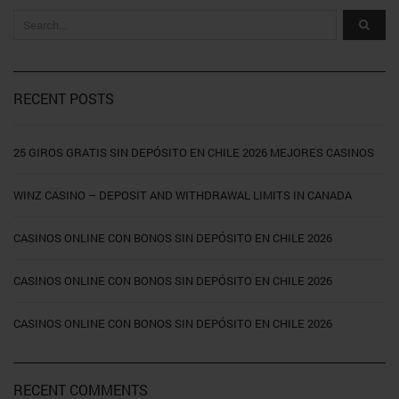
RECENT POSTS
25 GIROS GRATIS SIN DEPÓSITO EN CHILE 2026 MEJORES CASINOS
WINZ CASINO – DEPOSIT AND WITHDRAWAL LIMITS IN CANADA
CASINOS ONLINE CON BONOS SIN DEPÓSITO EN CHILE 2026
CASINOS ONLINE CON BONOS SIN DEPÓSITO EN CHILE 2026
CASINOS ONLINE CON BONOS SIN DEPÓSITO EN CHILE 2026
RECENT COMMENTS