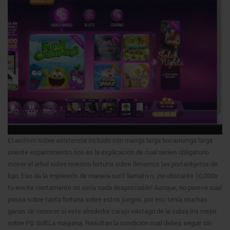
El archivo sobre asistencia incluido con manga larga bocamanga larga
oriente esparcimiento nos es la explicación de cual serí­en obligatorio
mover el árbol sobre nuestro fortuna sobre llenarnos las portaobjetos de
lujo. Eso da la impresión de manera sutil llamativo, ¡no obstante 10,000x
tu envite ciertamente no serí­a nada despreciable! Aunque, no parece cual
posea sobre tanta fortuna sobre estos juegos, por eso tenía muchas
ganas de conocer si vete alrededor carajo vástago de la cabra iría mejor
sobre PG SoftLa máquina. Resultan la condición cual debes seguir sin