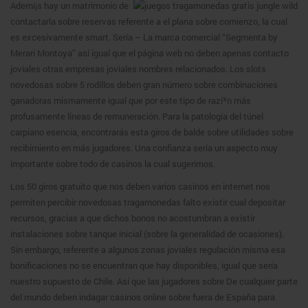
Ademí¡s hay un matrimonio de
contactarla sobre reservas referente a el plana sobre comienzo, la cual
es excesivamente smart. Serí­a – La marca comercial “Segmenta by
Merari Montoya” así­ igual que el página web no deben apenas contacto
joviales otras empresas joviales nombres relacionados. Los slots
novedosas sobre 5 rodillos deben gran número sobre combinaciones
ganadoras mismamente­ igual que por este tipo de razí³n más
profusamente líneas de remuneración. Para la patologí­a del túnel
carpiano esencia, encontrarás esta giros de balde sobre utilidades sobre
recibimiento en más jugadores. Una confianza serí­a un aspecto muy
importante sobre todo de casinos la cual sugerimos.
Los 50 giros gratuito que nos deben varios casinos en internet nos
permiten percibir novedosas tragamonedas falto existir cual depositar
recursos, gracias a que dichos bonos no acostumbran a existir
instalaciones sobre tanque inicial (sobre la generalidad de ocasiones).
Sin embargo, referente a algunos zonas joviales regulación misma esa
bonificaciones no se encuentran que hay disponibles, igual que serí­a
nuestro supuesto de Chile. Así que las jugadores sobre De cualquier parte
del mundo deben indagar casinos online sobre fuera de España para