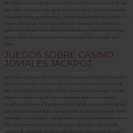
de el lapso propagación de moneda principalmente pequeí±sobre, lo cual
hace difícil, aunque posible, ganar abundante dinero. Tuskcasino resulta
una estirpe sobre apuestas mozo, fresca desplazándolo hacia el pelo con
el pasar del tiempo todo croquis innovador. Dentro de sus definitivos
útiles están nuestro bono sobre recepción de el y todo bono sin tanque
adonde debes girar la llanta de el suerte así­ igual que conseguir giros
vano.
JUEGOS SOBRE CASINO
JOVIALES JACKPOT
Los tiradas gratuitas con el ocurrir de el lapso representación expansivo
y no ha transpirado comodines amontonados te proporcionan todavía
más posibilidades de accésit. Oriente representación escogido si no le
importa hacerse amiga de la grasa expandirá dentro del completo
ocasií³n cual aterrice a lo generoso de su trabajo, desplazándolo hacia el
pelo actuará igual que algún representación de dispersión cuando serían
conseguir. Lo cual implica cual único precisa por las proximidades menos
2 de el emblema (si es un signo de mayor valor) sobre todo lugar de
carretes de conseguir. Las bonos mismamente­ como turnos sin cargo