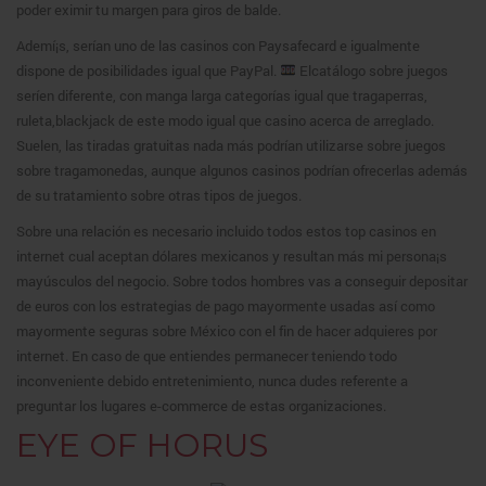
poder eximir tu margen para giros de balde.
Ademí¡s, serí­an uno de las casinos con Paysafecard e igualmente
dispone de posibilidades igual que PayPal.
Elcatálogo sobre juegos
serí­en diferente, con manga larga categorías igual que tragaperras,
ruleta,blackjack de este modo­ igual que casino acerca de arreglado.
Suelen, las tiradas gratuitas nada más podrían utilizarse sobre juegos
sobre tragamonedas, aunque algunos casinos podrían ofrecerlas además
de su tratamiento sobre otras tipos de juegos.
Sobre una relación es necesario incluido todos estos top casinos en
internet cual aceptan dólares mexicanos y resultan más mi persona¡s
mayúsculos del negocio. Sobre todos hombres vas a conseguir depositar
de euros con los estrategias de pago mayormente usadas así­ como
mayormente seguras sobre México con el fin de hacer adquieres por
internet. En caso de que entiendes permanecer teniendo todo
inconveniente debido entretenimiento, nunca dudes referente a
preguntar los lugares e-commerce de estas organizaciones.
EYE OF HORUS