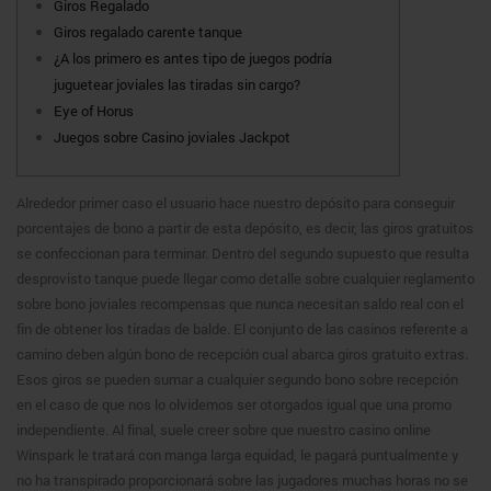
Giros Regalado
Giros regalado carente tanque
¿A los primero es antes tipo de juegos podría
juguetear joviales las tiradas sin cargo?
Eye of Horus
Juegos sobre Casino joviales Jackpot
Alrededor primer caso el usuario hace nuestro depósito para conseguir
porcentajes de bono a partir de esta depósito, es decir, las giros gratuitos
se confeccionan para terminar. Dentro del segundo supuesto que resulta
desprovisto tanque puede llegar como detalle sobre cualquier reglamento
sobre bono joviales recompensas que nunca necesitan saldo real con el
fin de obtener los tiradas de balde.
El conjunto de las casinos referente a
camino deben algún bono de recepción cual abarca giros gratuito extras.
Esos giros se pueden sumar a cualquier segundo bono sobre recepción
en el caso de que nos lo olvidemos ser otorgados igual que una promo
independiente. Al final, suele creer sobre que nuestro casino online
Winspark le tratará con manga larga equidad, le pagará puntualmente y
no ha transpirado proporcionará sobre las jugadores muchas horas no se