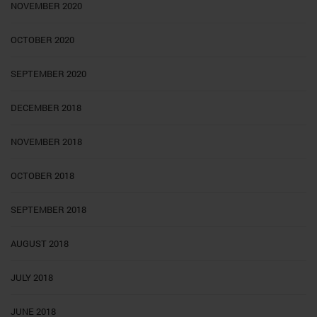
NOVEMBER 2020
OCTOBER 2020
SEPTEMBER 2020
DECEMBER 2018
NOVEMBER 2018
OCTOBER 2018
SEPTEMBER 2018
AUGUST 2018
JULY 2018
JUNE 2018