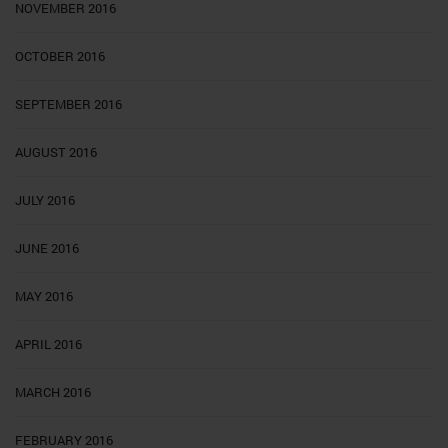
NOVEMBER 2016
OCTOBER 2016
SEPTEMBER 2016
AUGUST 2016
JULY 2016
JUNE 2016
MAY 2016
APRIL 2016
MARCH 2016
FEBRUARY 2016