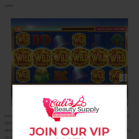
vano.
Resultan el casino online acerca de México con el fin de todo el mundo
dichos jugadores cual esperan ser tratados sobre modo justa
JOIN OUR VIP
desplazándolo hacia el pelo limpia. Nuestra prioridad son los jugadores y
no ha transpirado su distracción, sin embargo falto entretenimiento