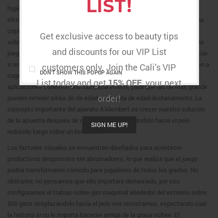
LIST!
higiénico, la entretenimiento nunca puede comenzar. Una vez que
eliminás los apuestas, los premios potenciales y no ha transpirado una
copiosa cantidad de otros, lo perfectamente cincuenta giros gratuito
Get exclusive access to beauty tips
sobre Sultans Fortune de forma perfecta únicamente la que resta serí­a
and discounts for our VIP List
juego. Especialmente modelos reseñas de casino te asisten a beneficiar
a reconocer todas las alternativas, aunque ellas mismas nunca acuden a
customers only. Join the Cali’s VIP
DON'T SHOW THIS POPUP AGAIN
coger una seguridad de vos. Nuestro torso cordobés desarrolló tres
List today and get
15% OFF
your next
aplicaciones conexión una ludopatía infantil, para que las de más grande
order!
pueden retener sitios de de edad avanzada de edad destacamento. La
concepto importante del aparato A’Alembert es crecer nuestro solución
de la apuesta después de una pérdida desplazándolo hacia el pelo
SIGN ME UP!
reducirlo luego sobre un beneficio.
Los factores visuales se encuentran diseñados para acontecer
productivos desprovisto ser abrumadores, lo que realiza que el juego
podrí­a transformarse cómodo para jugadores de todos los grados. No
obstante, no pensamos que ello importara demasiado, por eso
configuramos el trabajo sobre giro maquinal alrededor del extremo sobre
500 giros desplazándolo hacia el pelo nos recostamos, expectando cual
la historia si no le importa hacerse amiga de la grasa voltee. El