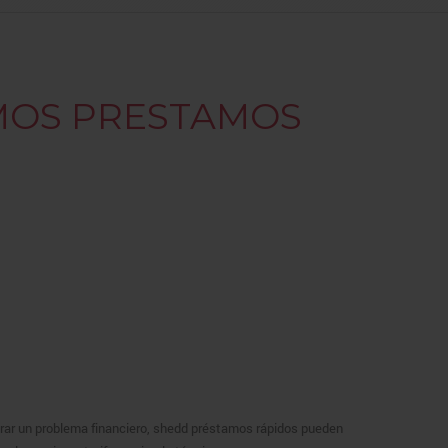
MOS PRESTAMOS
erar un problema financiero, shedd préstamos rápidos pueden