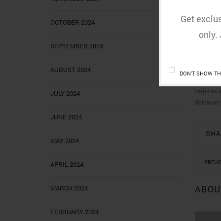
TA
Get exclus
OCTOBER 2024
Una tarje
only.
flexibili
cancela d
SEPTEMBER 2024
tarjetas 
disadvant
AUGUST 2024
DON'T SHOW TH
e millas 
tarjetas 
JULY 2024
delaware
JUNE 2024
SHA
MAY 2024
PREVI
APRIL 2024
ABOU
MARCH 2024
FEBRUARY 2024