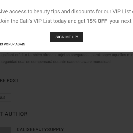
RJETAS SIGNIFIANT CRÉDITO
ive access to beauty tips and discounts for our VIP Lis
ta de crédito es un tipo de préstamo cual sony ericsson utiliza para realizar co
 Join the Cali’s VIP List today and get
15% OFF
your next 
dad parity realizar pagos, pero como cualquier otro préstamo, genera gastos por
entro delaware un ciclo de facturación. Dependiendo del emisor p l.a . tarjeta, 
tienen una oferta signifiant actually zero% Apr paratrooper compras e transfere
SIGN ME UP!
age deudas existentes que quiere pagarlas más rápido. Otras tarjetas recomp
IS POPUP AGAIN
nut función signifiant not porcentaje p su gasto. Por lo total, estos requiere
signifiant crédito también ofrecen tarjetas aseguradas paratrooper aquellos min
 seguridad cual se compensará durante caso delaware morosidad.
RE POST
OUS
T AUTHOR
CALISBEAUTYSUPPLY