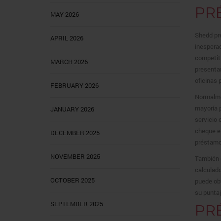
PR
MAY 2026
Shedd pré
APRIL 2026
inesperad
competiti
MARCH 2026
presentar
oficinas 
FEBRUARY 2026
Normalme
mayoría p
JANUARY 2026
servicio 
cheque en
DECEMBER 2025
préstamo.
NOVEMBER 2025
También e
calculad
OCTOBER 2025
puede obt
su puntaj
SEPTEMBER 2025
PR