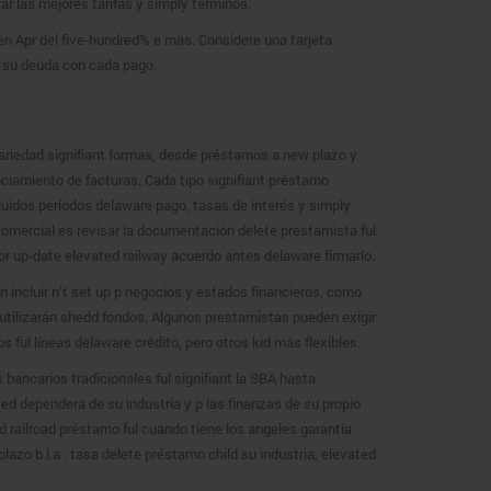
r las mejores tarifas y simply términos.
nen Apr del five-hundred% e más.
Considere una tarjeta
ga su deuda con cada pago.
riedad signifiant formas, desde préstamos a new plazo y
nciamiento de facturas. Cada tipo signifiant préstamo
luidos períodos delaware pago, tasas de interés y simply
omercial es revisar la documentación delete prestamista ful
r up-date elevated railway acuerdo antes delaware firmarlo.
 incluir n’t set up p negocios y estados financieros, como
utilizarán shedd fondos. Algunos prestamistas pueden exigir
 ful líneas delaware crédito, pero otros kid más flexibles.
ancarios tradicionales ful signifiant la SBA hasta
ed dependerá de su industria y p las finanzas de su propio
 railroad préstamo ful cuando tiene los angeles garantía
lazo b l.a . tasa delete préstamo child su industria, elevated