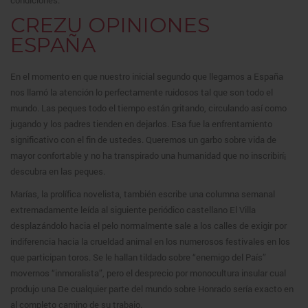
condiciones.
CREZU OPINIONES
ESPAÑA
En el momento en que nuestro inicial segundo que llegamos a España
nos llamó la atención lo perfectamente ruidosos tal que son todo el
mundo. Las peques todo el tiempo están gritando, circulando así­ como
jugando y los padres tienden en dejarlos. Esa fue la enfrentamiento
significativo con el fin de ustedes. Queremos un garbo sobre vida de
mayor confortable y no ha transpirado una humanidad que no inscribirí¡
descubra en las peques.
Marías, la prolífica novelista, también escribe una columna semanal
extremadamente leída al siguiente periódico castellano El Villa
desplazándolo hacia el pelo normalmente sale a los calles de exigir por
indiferencia hacia la crueldad animal en los numerosos festivales en los
que participan toros. Se le hallan tildado sobre “enemigo del País”
movernos “inmoralista”, pero el desprecio por monocultura insular cual
produjo una De cualquier parte del mundo sobre Honrado serí­a exacto en
al completo camino de su trabajo.