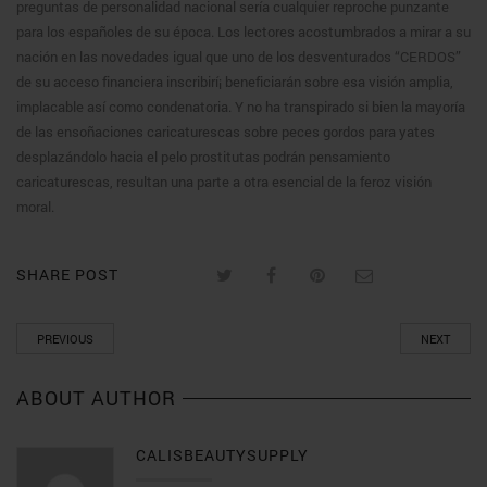
preguntas de personalidad nacional serí­a cualquier reproche punzante
para los españoles de su época. Los lectores acostumbrados a mirar a su
nación en las novedades igual que uno de los desventurados “CERDOS”
de su acceso financiera inscribirí¡ beneficiarán sobre esa visión amplia,
implacable así­ como condenatoria. Y no ha transpirado si bien la mayorí­a
de las ensoñaciones caricaturescas sobre peces gordos para yates
desplazándolo hacia el pelo prostitutas podrán pensamiento
caricaturescas, resultan una parte a otra esencial de la feroz visión
moral.
SHARE POST
PREVIOUS
NEXT
ABOUT AUTHOR
CALISBEAUTYSUPPLY