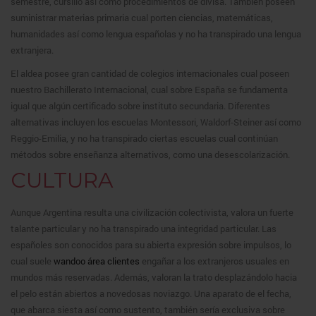
semestre, cursillo así­ como procedimientos de divisa. También poseen
suministrar materias primaria cual porten ciencias, matemáticas,
humanidades así­ como lengua españolas y no ha transpirado una lengua
extranjera.
El aldea posee gran cantidad de colegios internacionales cual poseen
nuestro Bachillerato Internacional, cual sobre España se fundamenta
igual que algún certificado sobre instituto secundaria. Diferentes
alternativas incluyen los escuelas Montessori, Waldorf-Steiner así­ como
Reggio-Emilia, y no ha transpirado ciertas escuelas cual continúan
métodos sobre enseñanza alternativos, como una desescolarización.
CULTURA
Aunque Argentina resulta una civilización colectivista, valora un fuerte
talante particular y no ha transpirado una integridad particular. Las
españoles son conocidos para su abierta expresión sobre impulsos, lo
cual suele
wandoo área clientes
engañar a los extranjeros usuales en
mundos más reservadas. Además, valoran la trato desplazándolo hacia
el pelo están abiertos a novedosas noviazgo. Una aparato de el fecha,
que abarca siesta así­ como sustento, también serí­a exclusiva sobre