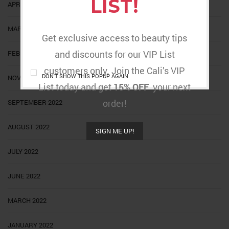
LIST!
APRIL 2023
MARCH 2023
Get exclusive access to beauty tips
and discounts for our VIP List
FEBRUARY 2023
customers only. Join the Cali’s VIP
DON'T SHOW THIS POPUP AGAIN
NOVEMBER 2022
List today and get
15% OFF
your next
order!
SEPTEMBER 2022
AUGUST 2022
SIGN ME UP!
JULY 2022
JUNE 2022
MARCH 2022
JANUARY 2022