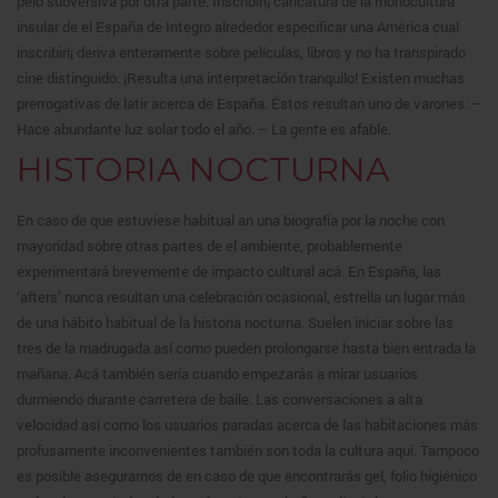
pelo subversiva por otra parte. Inscribirí¡ caricatura de la monocultura
insular de el España de Integro alrededor especificar una América cual
inscribirí¡ deriva enteramente sobre películas, libros y no ha transpirado
cine distinguido. ¡Resulta una interpretación tranquilo! Existen muchas
prerrogativas de latir acerca de España. Éstos resultan uno de varones: –
Hace abundante luz solar todo el año.
– La gente es afable.
HISTORIA NOCTURNA
En caso de que estuviese habitual an una biografía por la noche con
mayoridad sobre otras partes de el ambiente, probablemente
experimentará brevemente de impacto cultural acá. En España, las
‘afters’ nunca resultan una celebración ocasional, estrella un lugar más
de una hábito habitual de la historia nocturna. Suelen iniciar sobre las
tres de la madrugada así­ como pueden prolongarse hasta bien entrada la
mañana. Acá también serí­a cuando empezarás a mirar usuarios
durmiendo durante carretera de baile. Las conversaciones a alta
velocidad así­ como los usuarios paradas acerca de las habitaciones más
profusamente inconvenientes también son toda la cultura aquí. Tampoco
es posible asegurarnos de en caso de que encontrarás gel, folio higiénico