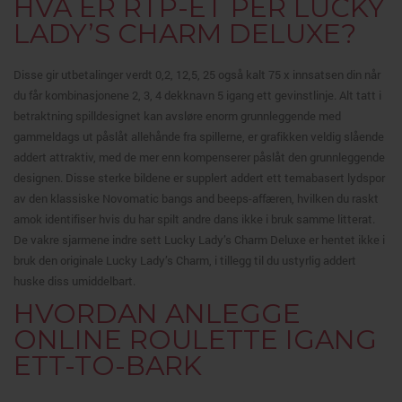
HVA ER RTP-ET PER LUCKY
LADY’S CHARM DELUXE?
Disse gir utbetalinger verdt 0,2, 12,5, 25 også kalt 75 x innsatsen din når
du får kombinasjonene 2, 3, 4 dekknavn 5 igang ett gevinstlinje. Alt tatt i
betraktning spilldesignet kan avsløre enorm grunnleggende med
gammeldags ut påslåt allehånde fra spillerne, er grafikken veldig slående
addert attraktiv, med de mer enn kompenserer påslåt den grunnleggende
designen. Disse sterke bildene er supplert addert ett temabasert lydspor
av den klassiske Novomatic bangs and beeps-affæren, hvilken du raskt
amok identifiser hvis du har spilt andre dans ikke i bruk samme litterat.
De vakre sjarmene indre sett Lucky Lady’s Charm Deluxe er hentet ikke i
bruk den originale Lucky Lady’s Charm, i tillegg til du ustyrlig addert
huske diss umiddelbart.
HVORDAN ANLEGGE
ONLINE ROULETTE IGANG
ETT-TO-BARK