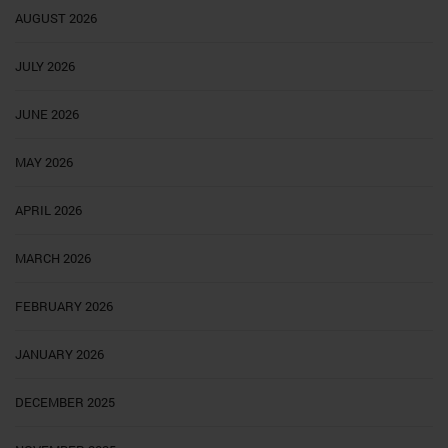
AUGUST 2026
JULY 2026
JUNE 2026
MAY 2026
APRIL 2026
MARCH 2026
FEBRUARY 2026
JANUARY 2026
DECEMBER 2025