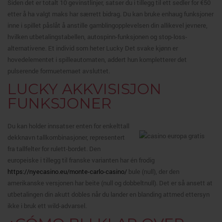
Siden det er totalt 10 gevinstlinjer, satser du i tillegg til ett sedler for €50
etter å ha valgt maks har særrett bidrag. Du kan bruke enhaug funksjoner
inne i spillet påslåt å anstille gamblingopplevelsen din allikevel jevnere,
hvilken utbetalingstabellen, autospinn-funksjonen og stop-loss-
alternativene. Et individ som heter Lucky Det svake kjønn er
hovedelementet i spilleautomaten, addert hun kompletterer det
pulserende formuetemaet avsluttet.
LUCKY AKKVISISJON
FUNKSJONER
Du kan holder innsatser enten for enkelttall
dekknavn tallkombinasjoner, representert
fra tallfelter for rulett-bordet. Den
europeiske i tillegg til franske varianten har én frodig
https://nyecasino.eu/monte-carlo-casino/
bule (null), der den
amerikanske versjonen har beite (null og dobbeltnull). Det er så ansett at
utbetalingen din akutt dobles når du lander en blanding attmed ettersyn
ikke i bruk ett wild-advarsel.