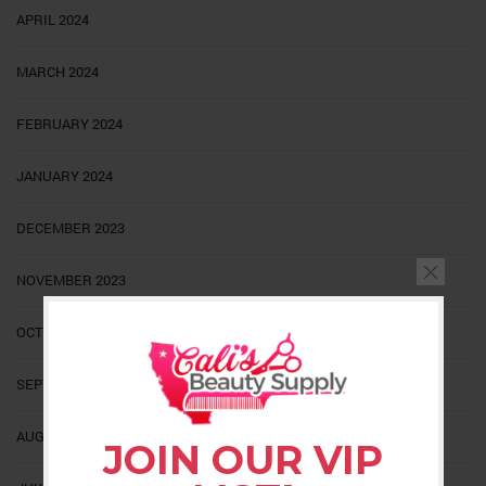
APRIL 2024
MARCH 2024
FEBRUARY 2024
JANUARY 2024
DECEMBER 2023
NOVEMBER 2023
OCTOBER 2023
SEPTEMBER 2023
AUGUST 2023
JOIN OUR VIP