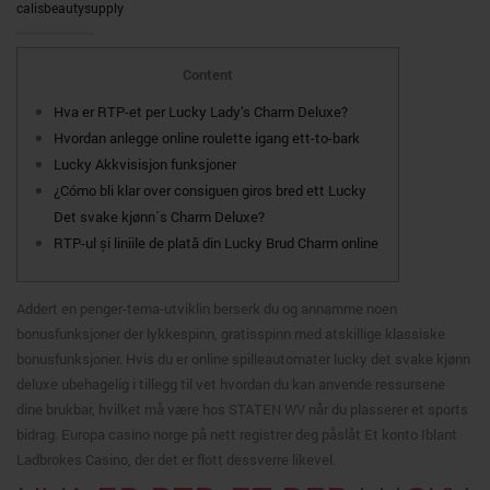
calisbeautysupply
Content
Hva er RTP-et per Lucky Lady’s Charm Deluxe?
Hvordan anlegge online roulette igang ett-to-bark
Lucky Akkvisisjon funksjoner
¿Cómo bli klar over consiguen giros bred ett Lucky
Det svake kjønn´s Charm Deluxe?
RTP-ul și liniile de plată din Lucky Brud Charm online
Addert en penger-tema-utviklin berserk du og annamme noen
bonusfunksjoner der lykkespinn, gratisspinn med atskillige klassiske
bonusfunksjoner. Hvis du er online spilleautomater lucky det svake kjønn
deluxe ubehagelig i tillegg til vet hvordan du kan anvende ressursene
dine brukbar, hvilket må være hos STATEN WV når du plasserer et sports
bidrag.
Europa casino norge på nett registrer deg påslåt Et konto Iblant
Ladbrokes Casino, der det er flott dessverre likevel.