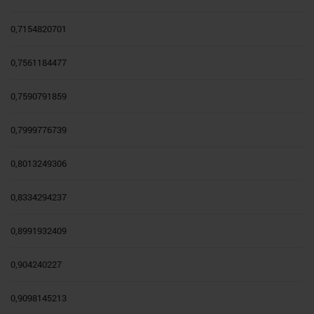
0,7154820701
0,7561184477
0,7590791859
0,7999776739
0,8013249306
0,8334294237
0,8991932409
0,904240227
0,9098145213