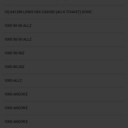
10) 641286 LINKS MIX CASINO (AU-6-7CHAST) DONE
1000 50-50 ALLZ
1000 50-50 ALLZ
1000 50-50Z
1000 80-20Z
1000 ALLZ
1000 ANCORZ
1000 ANCORZ
1000 ANCORZ