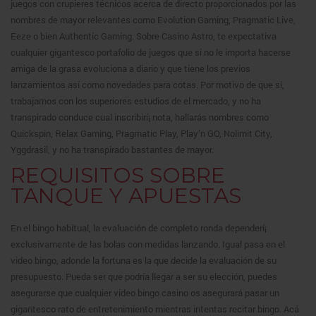
juegos con crupieres técnicos acerca de directo proporcionados por las
nombres de mayor relevantes como Evolution Gaming, Pragmatic Live,
Eeze o bien Authentic Gaming. Sobre Casino Astro, te expectativa
cualquier gigantesco portafolio de juegos que si no le importa hacerse
amiga de la grasa evoluciona a diario y que tiene los previos
lanzamientos así­ como novedades para cotas. Por motivo de que sí,
trabajamos con los superiores estudios de el mercado, y no ha
transpirado conduce cual inscribirí¡ nota, hallarás nombres como
Quickspin, Relax Gaming, Pragmatic Play, Play’n GO, Nolimit City,
Yggdrasil, y no ha transpirado bastantes de mayor.
REQUISITOS SOBRE
TANQUE Y APUESTAS
En el bingo habitual, la evaluación de completo ronda dependerí¡
exclusivamente de las bolas con medidas lanzando. Igual pasa en el
video bingo, adonde la fortuna es la que decide la evaluación de su
presupuesto. Pueda ser que podrí­a llegar a ser su elección, puedes
asegurarse que cualquier video bingo casino os asegurará pasar un
gigantesco rato de entretenimiento mientras intentas recitar bingo. Acá