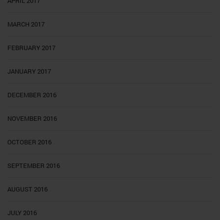
APRIL 2017
MARCH 2017
FEBRUARY 2017
JANUARY 2017
DECEMBER 2016
NOVEMBER 2016
OCTOBER 2016
SEPTEMBER 2016
AUGUST 2016
JULY 2016