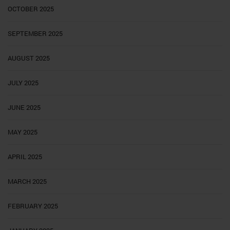
OCTOBER 2025
SEPTEMBER 2025
AUGUST 2025
JULY 2025
JUNE 2025
MAY 2025
APRIL 2025
MARCH 2025
FEBRUARY 2025