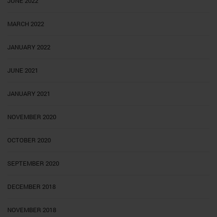
JUNE 2022
MARCH 2022
JANUARY 2022
JUNE 2021
JANUARY 2021
NOVEMBER 2020
OCTOBER 2020
SEPTEMBER 2020
DECEMBER 2018
NOVEMBER 2018