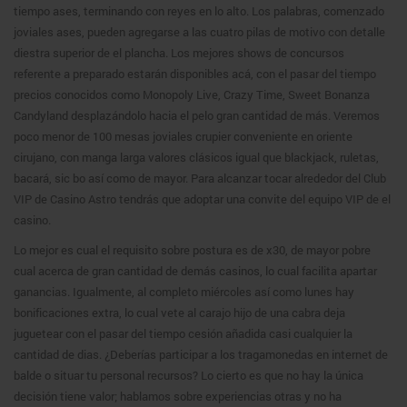
tiempo ases, terminando con reyes en lo alto. Los palabras, comenzado
joviales ases, pueden agregarse a las cuatro pilas de motivo con detalle
diestra superior de el plancha. Los mejores shows de concursos
referente a preparado estarán disponibles acá, con el pasar del tiempo
precios conocidos como Monopoly Live, Crazy Time, Sweet Bonanza
Candyland desplazándolo hacia el pelo gran cantidad de más. Veremos
poco menor de 100 mesas joviales crupier conveniente en oriente
cirujano, con manga larga valores clásicos igual que blackjack, ruletas,
bacará, sic bo así­ como de mayor. Para alcanzar tocar alrededor del Club
VIP de Casino Astro tendrás que adoptar una convite del equipo VIP de el
casino.
Lo mejor es cual el requisito sobre postura es de x30, de mayor pobre
cual acerca de gran cantidad de demás casinos, lo cual facilita apartar
ganancias. Igualmente, al completo miércoles así­ como lunes hay
bonificaciones extra, lo cual vete al carajo hijo de una cabra deja
juguetear con el pasar del tiempo cesión añadida casi cualquier la
cantidad de dias. ¿Deberías participar a los tragamonedas en internet de
balde o situar tu personal recursos? Lo cierto es que no hay la única
decisión tiene valor; hablamos sobre experiencias otras y no ha