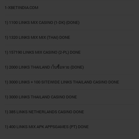
1-XBETINDIA.COM
1) 1100 LINKS MIX CASINO (1-DK) (DONE)
1) 1320 LINKS MIX MIX (THAI) DONE
1) 157190 LINKS MIX CASINO (2-PL) DONE
1) 2000 LINKS THAILAND เว็บซื้อหวย (DONE)
1) 3000 LINKS + 100 SITEWIDE LINKS THAILAND CASINO DONE
1) 3000 LINKS THAILAND CASINO DONE
1) 385 LINKS NETHERLANDS CASINO DONE
1) 400 LINKS MIX APK APPSGAMES (PT) DONE