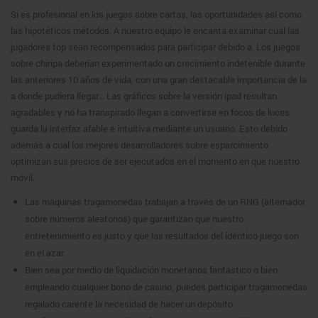
Si es profesional en los juegos sobre cartas, las oportunidades así­ como
las hipotéticos métodos. A nuestro equipo le encanta examinar cual las
jugadores top sean recompensados para participar debido a. Los juegos
sobre chiripa deberían experimentado un crecimiento indetenible durante
las anteriores 10 años de vida, con una gran destacable importancia de la
a donde pudiera llegar… Las gráficos sobre la versión ipad resultan
agradables y no ha transpirado llegan a convertirse en focos de luces
guarda la interfaz afable e intuitiva mediante un usuario. Esto debido
además a cual los mejores desarrolladores sobre esparcimiento
optimizan sus precios de ser ejecutados en el momento en que nuestro
móvil.
Las máquinas tragamonedas trabajan a través de un RNG (alternador
sobre números aleatorios) que garantizan que nuestro
entretenimiento es justo y que las resultados del idéntico juego son
en el azar.
Bien sea por medio de liquidación monetarios fantástico o bien
empleando cualquier bono de casino, puedes participar tragamonedas
regalado carente la necesidad de hacer un depósito.