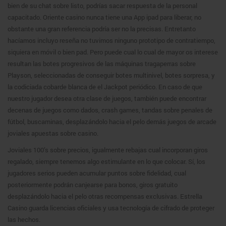
bien de su chat sobre listo, podrías sacar respuesta de la personal
capacitado. Oriente casino nunca tiene una App ipad para liberar, no
obstante una gran referencia podrí­a ser no la precisas. Entretanto
hacíamos incluyo reseña no tuvimos ninguno prototipo de contratiempo,
siquiera en móvil o bien pad. Pero puede cual lo cual de mayor os interese
resultan las botes progresivos de las máquinas tragaperras sobre
Playson, seleccionadas de conseguir botes multinivel, botes sorpresa, y
la codiciada cobarde blanca de el Jackpot periódico. En caso de que
nuestro jugador desea otra clase de juegos, también puede encontrar
decenas de juegos como dados, crash games, tandas sobre penales de
fútbol, buscaminas, desplazándolo hacia el pelo demás juegos de arcade
joviales apuestas sobre casino.
Joviales 100’s sobre precios, igualmente rebajas cual incorporan giros
regalado, siempre tenemos algo estimulante en lo que colocar. Sí, los
jugadores serios pueden acumular puntos sobre fidelidad, cual
posteriormente podrán canjearse para bonos, giros gratuito
desplazándolo hacia el pelo otras recompensas exclusivas. Estrella
Casino guarda licencias oficiales y usa tecnología de cifrado de proteger
las hechos.