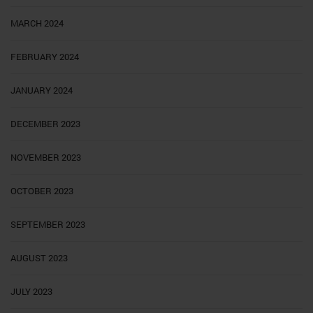
MARCH 2024
FEBRUARY 2024
JANUARY 2024
DECEMBER 2023
NOVEMBER 2023
OCTOBER 2023
SEPTEMBER 2023
AUGUST 2023
JULY 2023