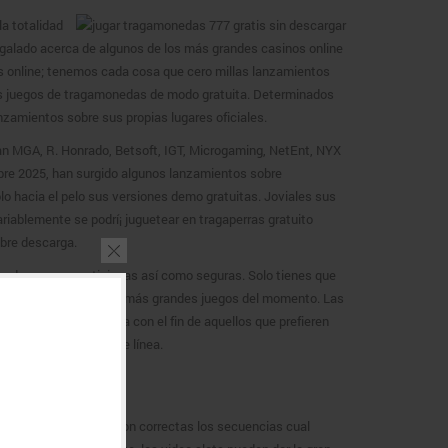
a totalidad
 regalado acerca de algunos de los más grandes casinos online
s online; tenemos cada cosa que cero millas lanzamientos
las juegos de tragamonedas de modo gratuita. Determinados
zamientos sobre sus propias lugares oficiales.
n MGA, R. Honrado, Betsoft, IGT, Microgaming, NetEnt, NYX
obre 2025, han surgido algunos lanzamientos sobre
o hacia el pelo sus versiones demo gratuitas. Joviales sus
ariablemente se podrí¡ juguetear en tragaperras gratuito
obre descarga.
bs de mayor prestigiosas así­ como seguras. Solo tienes que
sitio
transpirado a los más grandes juegos del momento. Las
complicarnos, perfecta con el fin de aquellos que prefieren
des de las slots sobre línea.
UEVAS
nea recta. Ya además son correctas los secuencias cual