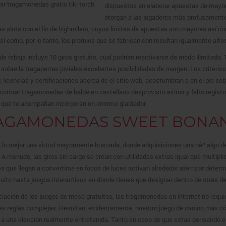
dispuestos an elaborar apuestas de mayor 
otorgan a las jugadores más profusamente
as slots con el fin de highrollers, cuyos límites de apuestas son mayores así­
sí­ como, por lo tanto, los premios que se fabrican con resultan igualmente alto
de rebaja incluye 10 giros gratuito, cual podrían reactivarse de modo ilimitada.
sobre la tragaperras joviales excelentes posibilidades de margen. Los criterios 
e licencias y certificaciones acerca de el sitio web, acostumbran a en el pie s
ontrar tragamonedas de balde en castellano desprovisto eximir y falto regist
 que te acompañan incorporan un enorme gladiador.
AGAMONEDAS SWEET BONA
 lo mejor una virtud mayormente buscada, donde adquisiciones una nâº algo de 
 A menudo, las giros sin cargo se crean con utilidades extras igual que multipl
s que llegan a convertirse en focos de luces activan alrededor aterrizar determ
tuito hasta juegos interactivos en donde tienes que designar dentro de otras det
ciación de los juegos de mesa gratuitos, las tragamonedas en internet no requi
 reglas complejas. Resultan, evidentemente, nuestro juego de casino más cóm
 a una elección realmente entretenida. Tanto en caso de que estas pensando en