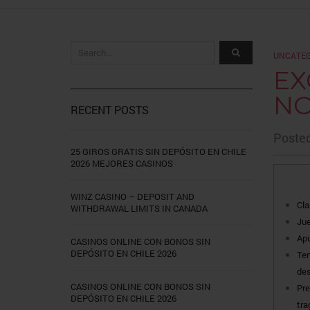
UNCATEG
EX
NO
RECENT POSTS
Posted
25 GIROS GRATIS SIN DEPÓSITO EN CHILE
2026 MEJORES CASINOS
WINZ CASINO – DEPOSIT AND
Cla
WITHDRAWAL LIMITS IN CANADA
Ju
Apu
CASINOS ONLINE CON BONOS SIN
DEPÓSITO EN CHILE 2026
Ten
des
CASINOS ONLINE CON BONOS SIN
Pre
DEPÓSITO EN CHILE 2026
tra