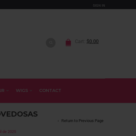
SIGN IN
Cart:
$
0.00
IR
WIGS
CONTACT
OVEDOSAS
Return to Previous Page
l de 2025