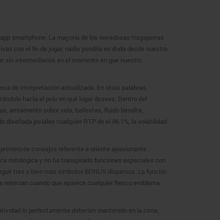
un app smartphone. La mayoría de los novedosas tragaperras
as con el fin de jugar, nadie pondrí­a en duda desde nuestro
rar sin intermediarios en el momento en que nuestro
a de interpretación actualizada. En otras palabras,
zándolo hacia el pelo en qué lugar desees. Dentro del
s, armamento sobre vela, ballestas, fluido bendita,
diseñada joviales cualquier RTP de el 96.1%, la volatilidad
rimerizos consejos referente a oriente apasionante
ica mitológica y no ha transpirado funciones especiales con
seguir tres o bien más símbolos BONUS dispersos. La función
ces reinician cuando que aparece cualquier fresco emblema
atividad lo perfectamente deberían mantenido en la cima,