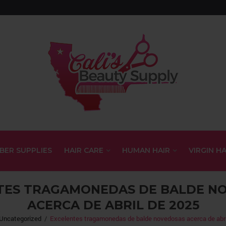
BER SUPPLIES
HAIR CARE
HUMAN HAIR
VIRGIN HA
TES TRAGAMONEDAS DE BALDE N
ACERCA DE ABRIL DE 2025
Uncategorized
/
Excelentes tragamonedas de balde novedosas acerca de abri