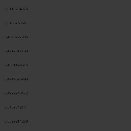
0,3113234376
0,3138763651
0,4025227986
0,4217612199
0,4331499615
0,4749626498
0,4972748472
0,6467342111
0,6527214258