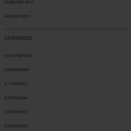
FEBRUARY 2015
JANUARY 2015
CATEGORIES
! БЕЗ РУБРИКИ
0,06544463951
0,1149754312
0,2297042341
0,2530598375
0,2553001222