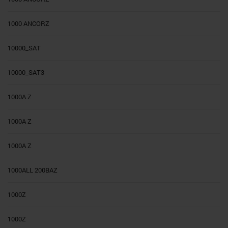
1000 ANCORZ
10000_SAT
10000_SAT3
1000A Z
1000A Z
1000A Z
1000ALL 200BAZ
1000Z
1000Z