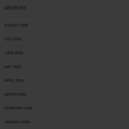
ARCHIVES
AUGUST 2026
JULY 2026
JUNE 2026
MAY 2026
APRIL 2026
MARCH 2026
FEBRUARY 2026
JANUARY 2026