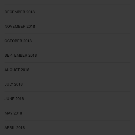
DECEMBER 2018
NOVEMBER 2018
OCTOBER 2018
SEPTEMBER 2018
AUGUST 2018
JULY 2018
JUNE 2018
MAY 2018
APRIL 2018