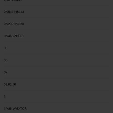
0,9098145213
0,9232223868
0,9466399901
05
06
07
08.02.10
1
1 WIN AVIATOR