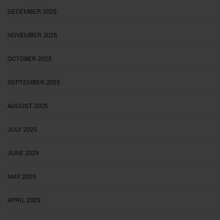
DECEMBER 2025
NOVEMBER 2025
OCTOBER 2025
SEPTEMBER 2025
AUGUST 2025
JULY 2025
JUNE 2025
MAY 2025
APRIL 2025