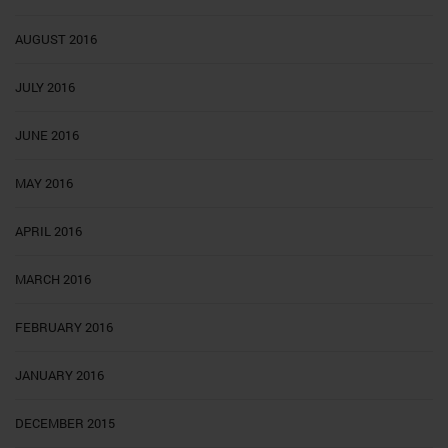
AUGUST 2016
JULY 2016
JUNE 2016
MAY 2016
APRIL 2016
MARCH 2016
FEBRUARY 2016
JANUARY 2016
DECEMBER 2015