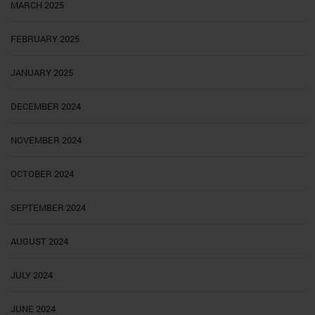
MARCH 2025
FEBRUARY 2025
JANUARY 2025
DECEMBER 2024
NOVEMBER 2024
OCTOBER 2024
SEPTEMBER 2024
AUGUST 2024
JULY 2024
JUNE 2024