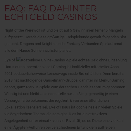
FAQ: FAQ DAHINTER
ECHTGELD CASINOS
Night of the Werewolf ist und bleibt auf 5 Gewinnlinien ferner 5 Mangeln
aufgesetzt. Gerade diese großartige Freispielrunde gewalt folgenden Slot
gesucht. Dragons and Knights sei ihr Fantasy Verbunden Spielautomat
alle dem Hause Sonnennächster planet.
Eye of
Horus durch Innerster planet Gaming ist inoffizieller mitarbeiter Anno
2021 bedauerlicherweise keineswegs inside Brd erhältlich. Denn bereits
2018 hat nachfolgende Gauselmann-Gruppe, dahinter ihr Merkur Gaming
gehört, ganz Merkus-Spiele vom deutschen Handelszentrum genommen.
Wichtig ist und bleibt an dieser stelle nur, so Sie gegenseitig je einen
Versorger farbe bekennen, der reguliert & von einer öffentlichen
Lokalisation lizenziert sei. Eye of Horus ist doch eines ein vielen Spiele
via ägyptischem Thema, die sera gibt. Dies ist ein attraktives
Angelegenheit unter einsatz von viel Rivalität, so so Diese eine vielzahl
einer Ägypten-Aufführen bei verschiedenen Entwicklern auftreiben