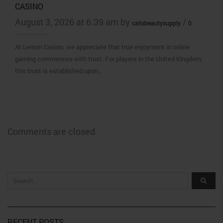
CASINO
August 3, 2026 at 6:39 am by
/
calisbeautysupply
0
At Lemon Casino, we appreciate that true enjoyment in online
gaming commences with trust. For players in the United Kingdom,
this trust is established upon…
Comments are closed
RECENT POSTS