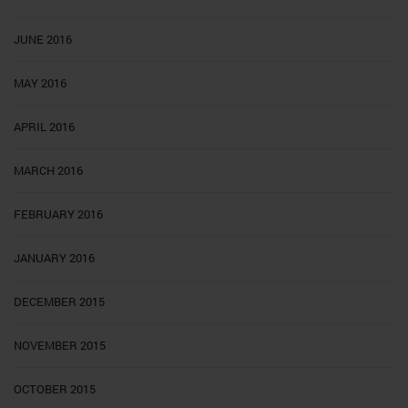
JUNE 2016
MAY 2016
APRIL 2016
MARCH 2016
FEBRUARY 2016
JANUARY 2016
DECEMBER 2015
NOVEMBER 2015
OCTOBER 2015