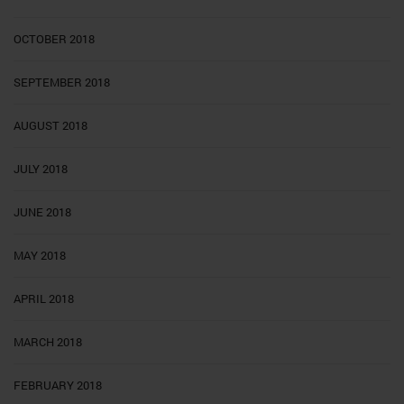
OCTOBER 2018
SEPTEMBER 2018
AUGUST 2018
JULY 2018
JUNE 2018
MAY 2018
APRIL 2018
MARCH 2018
FEBRUARY 2018