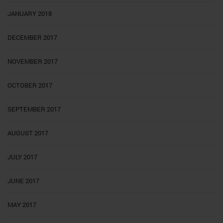
JANUARY 2018
DECEMBER 2017
NOVEMBER 2017
OCTOBER 2017
SEPTEMBER 2017
AUGUST 2017
JULY 2017
JUNE 2017
MAY 2017