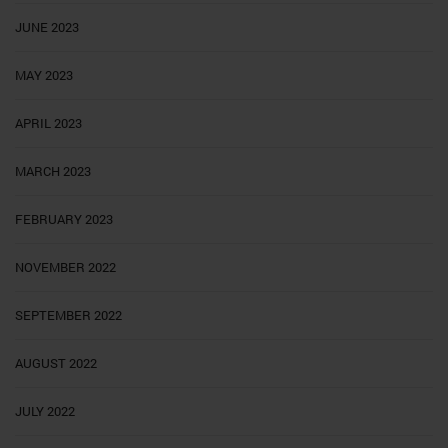
JUNE 2023
MAY 2023
APRIL 2023
MARCH 2023
FEBRUARY 2023
NOVEMBER 2022
SEPTEMBER 2022
AUGUST 2022
JULY 2022