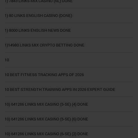
1) 7843 LINKS MIX CASINO (NL) DONE
1) 80 LINKS ENGLISH CASINO (DONE)
1) 8000 LINKS ENGLISH NEWS DONE
1)14980 LINKS MIX CRYPTO BETTING DONE
10
10 BEST FITNESS TRACKING APPS OF 2026
10 BEST STRENGTH TRAINING APPS IN 2026 EXPERT GUIDE
10) 641286 LINKS MIX CASINO (5-SE) (4) DONE
10) 641286 LINKS MIX CASINO (5-SE) (6) DONE
10) 641286 LINKS MIX CASINO (6-SE) (2) DONE