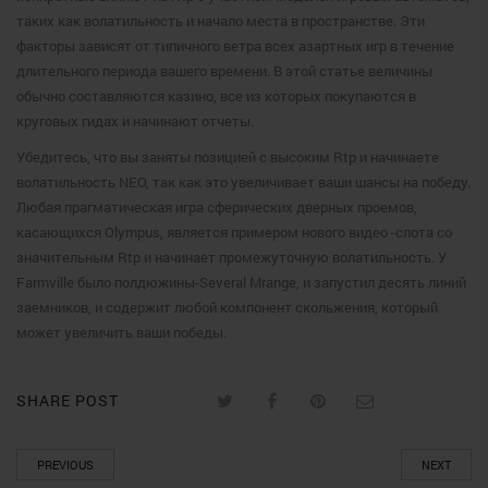
таких как волатильность и начало места в пространстве. Эти
факторы зависят от типичного ветра всех азартных игр в течение
длительного периода вашего времени. В этой статье величины
обычно составляются казино, все из которых покупаются в
круговых гидах и начинают отчеты.
Убедитесь, что вы заняты позицией с высоким Rtp и начинаете
волатильность NEO, так как это увеличивает ваши шансы на победу.
Любая прагматическая игра сферических дверных проемов,
касающихся Olympus, является примером нового видео -слота со
значительным Rtp и начинает промежуточную волатильность. У
Farmville было полдюжины-Several Mrange, и запустил десять линий
заемников, и содержит любой компонент скольжения, который
может увеличить ваши победы.
SHARE POST
PREVIOUS
NEXT