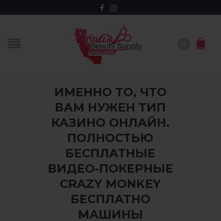
ИМЕННО ТО, ЧТО
ВАМ НУЖЕН ТИП
КАЗИНО ОНЛАЙН.
ПОЛНОСТЬЮ
БЕСПЛАТНЫЕ
ВИДЕО-ПОКЕРНЫЕ
CRAZY MONKEY
БЕСПЛАТНО
МАШИНЫ