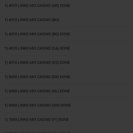
1) 4010 LINKS MIX CASINO (AR) DONE
1) 4010 LINKS MIX CASINO (BG)
1) 4010 LINKS MIX CASINO (BG) DONE
1) 4010 LINKS MIX CASINO (CA) DONE
1) 4010 LINKS MIX CASINO (ES) DONE
1) 6000 LINKS MIX CASINO (DK) DONE
1) 6000 LINKS MIX CASINO (NL) DONE
1) 6000 LINKS MIX CASINO (SW) DONE
1) 7843 LINKS MIX CASINO (IT) DONE