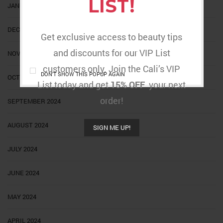
LIST!
JANUARY 2025
DECEMBER 2024
Get exclusive access to beauty tips
and discounts for our VIP List
NOVEMBER 2024
customers only. Join the Cali’s VIP
DON'T SHOW THIS POPUP AGAIN
OCTOBER 2024
List today and get
15% OFF
your next
order!
SEPTEMBER 2024
AUGUST 2024
SIGN ME UP!
JULY 2024
JUNE 2024
MAY 2024
APRIL 2024