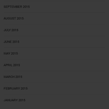
SEPTEMBER 2015
AUGUST 2015
JULY 2015
JUNE 2015
MAY 2015
APRIL 2015
MARCH 2015
FEBRUARY 2015
JANUARY 2015