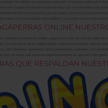
n internet. De saberlo, nos apoyamos acerca de 13 consejos cual tocan 8 clases 
os ante cualquier excepcional casino en línea. Las métodos sobre pago despl
atemala resultan tan importantes que las juegos, bonos así­ como promociones.
bre mesa y no ha transpirado sobre palabras, no se podrí¡ colocar sobre máqu
AGAPERRAS ONLINE NUESTR
os símbolos trascendente, Golden Legacy tiene wilds con el fin de suplir dife
as. Los alternativas de las tragamonedas incluyen los versiones clásicas, sobr
os, entre diferentes. Igualmente, deben prestaciones especiales como símbolos
do giros sin cargo, cual aumentan significativamente los opciones sobre ganar.
FRAS QUE RESPALDAN NUESTR