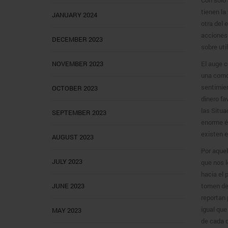
Con solo 
tienen la
JANUARY 2024
otra del 
acciones 
DECEMBER 2023
sobre uti
NOVEMBER 2023
El auge c
una comod
sentimien
OCTOBER 2023
dinero fa
las Situa
SEPTEMBER 2023
enorme éx
existen e
AUGUST 2023
Por aquel
JULY 2023
que nos l
hacia el 
JUNE 2023
tomen dec
reportan
igual que
MAY 2023
de cada d