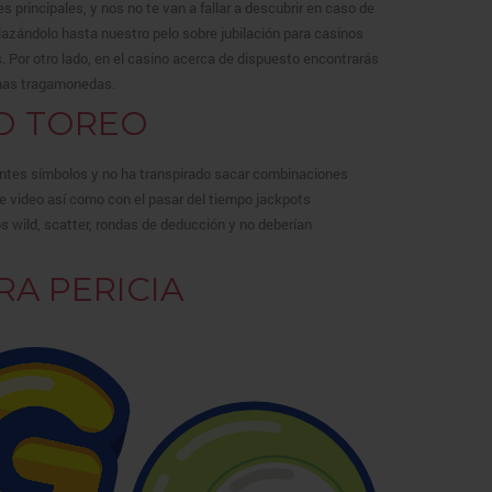
principales, y nos no te van a fallar a descubrir en caso de
azándolo hasta nuestro pelo sobre jubilación para casinos
 Por otro lado, en el casino acerca de dispuesto encontrarás
inas tragamonedas.
O TOREO
rentes símbolos y no ha transpirado sacar combinaciones
e video así­ como con el pasar del tiempo jackpots
 wild, scatter, rondas de deducción y no deberían
A PERICIA