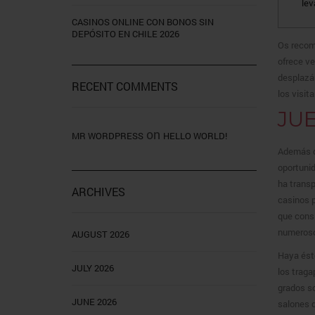
lev
CASINOS ONLINE CON BONOS SIN
DEPÓSITO EN CHILE 2026
Os recome
ofrece ve
desplazán
RECENT COMMENTS
los visit
JU
on
MR WORDPRESS
HELLO WORLD!
Además de
oportunid
ha transp
ARCHIVES
casinos p
que consi
numerosos
AUGUST 2026
Haya éste
JULY 2026
los traga
grados s
JUNE 2026
salones d