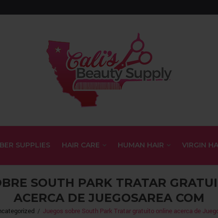
BER SUPPLIES
HAIR CARE
HUMAN HAIR
VIRGIN HA
OBRE SOUTH PARK TRATAR GRATUI
ACERCA DE JUEGOSAREA COM
categorized
/
Juegos sobre South Park Tratar gratuito online acerca de Jue