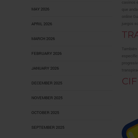
casinos e
MAY 2026
que andam
online Gu
juegos so
APRIL 2026
TR
MARCH 2026
También l
FEBRUARY 2026
específic
progresiv
JANUARY 2026
transpira
CI
DECEMBER 2025
NOVEMBER 2025
OCTOBER 2025
SEPTEMBER 2025