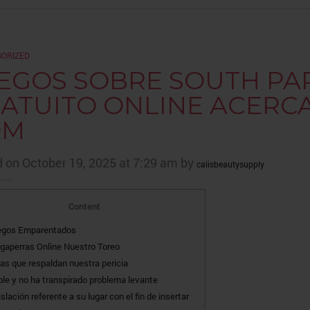
ORIZED
EGOS SOBRE SOUTH PA
ATUITO ONLINE ACERC
OM
 on October 19, 2025 at 7:29 am by
calisbeautysupply
Content
egos Emparentados
gaperras Online Nuestro Toreo
ras que respaldan nuestra pericia
le y no ha transpirado problema levante
islación referente a su lugar con el fin de insertar