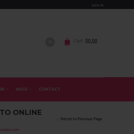
SIGN IN
Cart:
$
0.00
IR
WIGS
CONTACT
TO ONLINE
Return to Previous Page
gosArea com