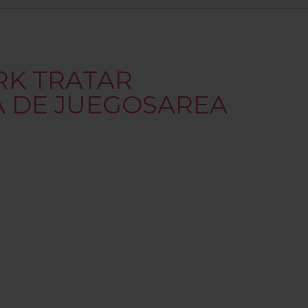
RK TRATAR
A DE JUEGOSAREA