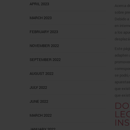
APRIL 2023
Acerca d
sobre pre
MARCH 2023
Debido a 
en intern
FEBRUARY 2023
a los apu
desplazán
NOVEMBER 2022
Este pági
adapten 
SEPTEMBER 2022
promovemo
correspon
AUGUST 2022
se podrí¡
apuestas 
JULY 2022
que exist
que exist
JUNE 2022
DO
LE
MARCH 2022
IN
JANUARY 2022