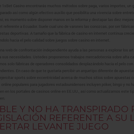
e 1xBet Casino encontrarás muchos métodos sobre paga, varios importes, un g
parado así­ como algún efectivo auxilio que posibilita una vivencia sobre entre
sí, es momento sobre disponer manos en la reforma y destapar las diez mejor
et referente a Ecuador. Suele cual uno de varones las conozcas, por ser fábri
estas deportivas. A tamaño que la fábrica de casino en internet continua creci
dolo hacia el pelo calidad sobre juegos sobre casino en internet.
na web de confrontación independiente ayuda a las personas a explorar los artíc
a sus necesidades. Ustedes proponemos trabajos mercadotecnia sobre alta cal
s solo fábricas de operadores consolidados desplazándolo hacia el pelo con e
dientes. En caso de que te gustaría percibir un arquetipo diferente de apuest
 ejercitar sports sobre excentricidad acerca de muchos sitios sobre apuestas c
online populares para jugadores estadounidenses incluyen póker, bingo y no h
en en los portales de casinos online en EE.UU., así­ como actualizamos este t
en.
BLE Y NO HA TRANSPIRADO
GISLACIÓN REFERENTE A SU 
SERTAR LEVANTE JUEGO