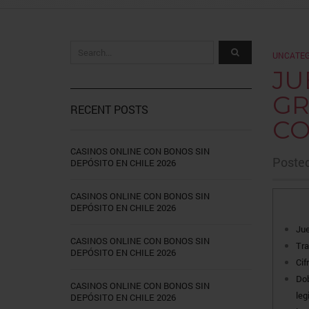
UNCATEG
JU
GR
RECENT POSTS
C
CASINOS ONLINE CON BONOS SIN
Posted
DEPÓSITO EN CHILE 2026
CASINOS ONLINE CON BONOS SIN
DEPÓSITO EN CHILE 2026
Ju
CASINOS ONLINE CON BONOS SIN
Tra
DEPÓSITO EN CHILE 2026
Cif
Dob
CASINOS ONLINE CON BONOS SIN
leg
DEPÓSITO EN CHILE 2026