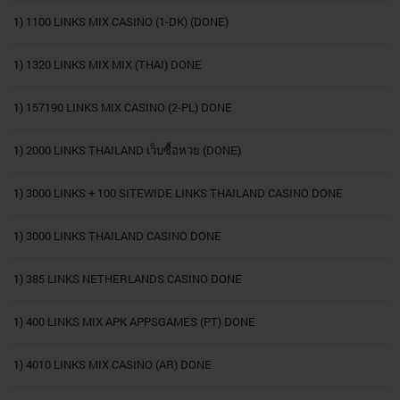
1) 1100 LINKS MIX CASINO (1-DK) (DONE)
1) 1320 LINKS MIX MIX (THAI) DONE
1) 157190 LINKS MIX CASINO (2-PL) DONE
1) 2000 LINKS THAILAND เว็บซื้อหวย (DONE)
1) 3000 LINKS + 100 SITEWIDE LINKS THAILAND CASINO DONE
1) 3000 LINKS THAILAND CASINO DONE
1) 385 LINKS NETHERLANDS CASINO DONE
1) 400 LINKS MIX APK APPSGAMES (PT) DONE
1) 4010 LINKS MIX CASINO (AR) DONE