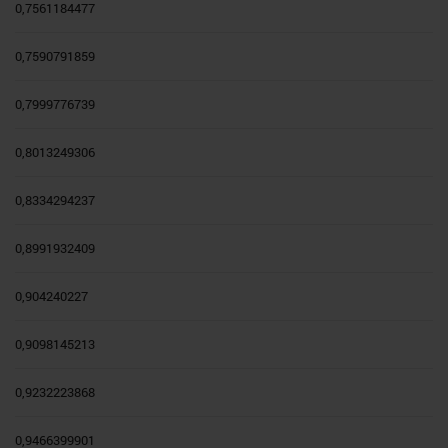
0,7561184477
0,7590791859
0,7999776739
0,8013249306
0,8334294237
0,8991932409
0,904240227
0,9098145213
0,9232223868
0,9466399901