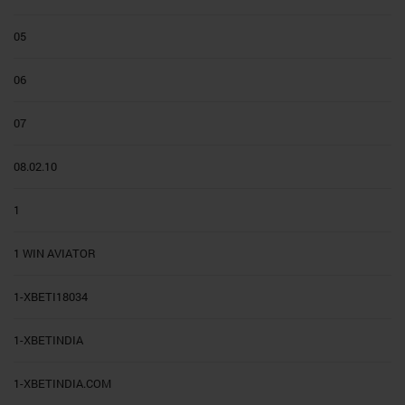
05
06
07
08.02.10
1
1 WIN AVIATOR
1-XBETI18034
1-XBETINDIA
1-XBETINDIA.COM