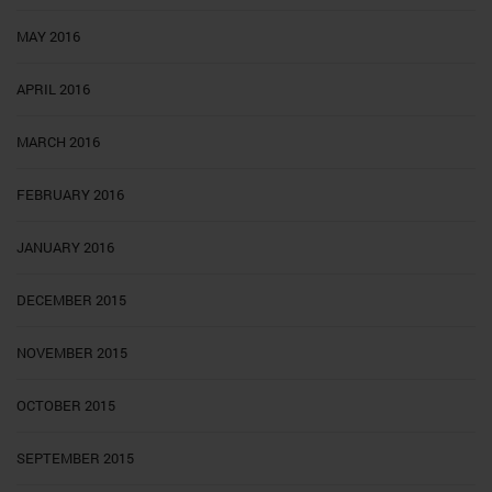
MAY 2016
APRIL 2016
MARCH 2016
FEBRUARY 2016
JANUARY 2016
DECEMBER 2015
NOVEMBER 2015
OCTOBER 2015
SEPTEMBER 2015