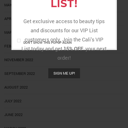
LIST!
MAY 2023
APRIL 2023
Get exclusive access to beauty tips
and discounts for our VIP List
MARCH 2023
customers only. Join the Cali’s VIP
DON'T SHOW THIS POPUP AGAIN
FEBRUARY 2023
List today and get
15% OFF
your next
order!
NOVEMBER 2022
SEPTEMBER 2022
SIGN ME UP!
AUGUST 2022
JULY 2022
JUNE 2022