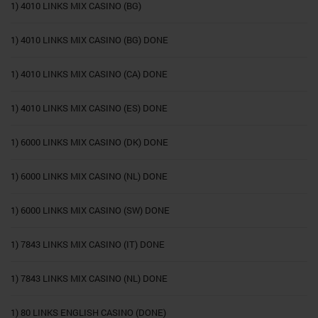
1) 4010 LINKS MIX CASINO (BG)
1) 4010 LINKS MIX CASINO (BG) DONE
1) 4010 LINKS MIX CASINO (CA) DONE
1) 4010 LINKS MIX CASINO (ES) DONE
1) 6000 LINKS MIX CASINO (DK) DONE
1) 6000 LINKS MIX CASINO (NL) DONE
1) 6000 LINKS MIX CASINO (SW) DONE
1) 7843 LINKS MIX CASINO (IT) DONE
1) 7843 LINKS MIX CASINO (NL) DONE
1) 80 LINKS ENGLISH CASINO (DONE)