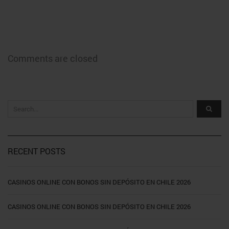
Comments are closed
RECENT POSTS
CASINOS ONLINE CON BONOS SIN DEPÓSITO EN CHILE 2026
CASINOS ONLINE CON BONOS SIN DEPÓSITO EN CHILE 2026