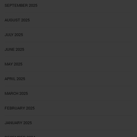
SEPTEMBER 2025
AUGUST 2025
JULY 2025
JUNE 2025
MAY 2025
APRIL 2025
MARCH 2025
FEBRUARY 2025
JANUARY 2025