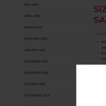
MAY 2026
SI
APRIL 2026
SA
MARCH 2026
Satisfa
FEBRUARY 2026
Bon
gra
JANUARY 2026
Pri
MaC
DECEMBER 2025
com
Et 
NOVEMBER 2025
tan
OCTOBER 2025
BON
SEPTEMBER 2025
GR