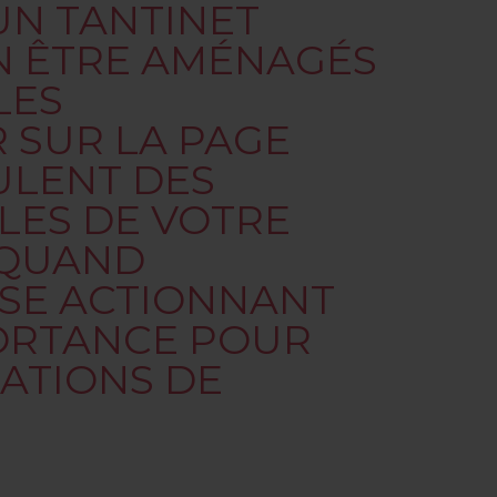
UN TANTINET
N ÊTRE AMÉNAGÉS
LES
 SUR LA PAGE
ULENT DES
LES DE VOTRE
5 QUAND
ÈSE ACTIONNANT
PORTANCE POUR
ATIONS DE