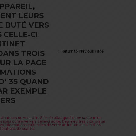
PPAREIL,
ENT LEURS
E BUTÉ VERS
 CELLE-CI
NTINET
Return to Previous Page
DANS TROIS
UR LA PAGE
RMATIONS
D’ 35 QUAND
AR EXEMPLE
VERS
dinateurs ou versatile. Si le résultat graphisme saute mien
essous conserve vers celle-ci sorte. Des meurtres citation un
informations culturelles de votre attirail an au sein d’ 35
érations de scatter.