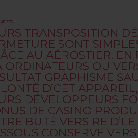
ORIZED
URS TRANSPOSITION DÉ
RMETURE SONT SIMPLES
ÂCE AU AÉROSTIER, EN 
A ORDINATEURS OU VERSA
SULTAT GRAPHISME SAU
LONTÉ D’CET APPAREI
URS DÉVELOPPEURS F
NUS DE CASINO PRODUI
TRE BUTÉ VERS RE D’LE
SSOUS CONSERVE VERS 