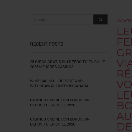
UNCATEG
LE
FE
RECENT POSTS
GR
VI
25 GIROS GRATIS SIN DEPÓSITO EN CHILE
2026 MEJORES CASINOS
RÉ
VO
WINZ CASINO – DEPOSIT AND
WITHDRAWAL LIMITS IN CANADA
LE
CASINOS ONLINE CON BONOS SIN
BO
DEPÓSITO EN CHILE 2026
AU
CASINOS ONLINE CON BONOS SIN
DE
DEPÓSITO EN CHILE 2026