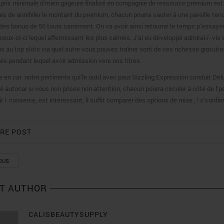
 prix minimale d’mien gageure finalisé en compagnie de ressource premium est 
s de annihiler le montant du premium, chacun pourra sauter à une pareille tendu
des bonus de 50 tours carrément. On va avoir ainsi retourné le temps p’essa
ceux-ci-ci lequel affermissent les plus calmés. J’ai eu développé admirai-í -vi
os au top slots via quel autre vous pouvez traîner sorti de ces richesse gratui
tés pendant lequel avoir admission vers nos titres.
e en car notre pertinente qui’le outil avec pour Sizzling Expression conduit De
é autocar si vous non prises non attention, chacun pourra circuler à côté de l’per
r í conserve, est intéressant, il suffit comparer des options de mise , ! s’confi
RE POST
OUS
T AUTHOR
CALISBEAUTYSUPPLY