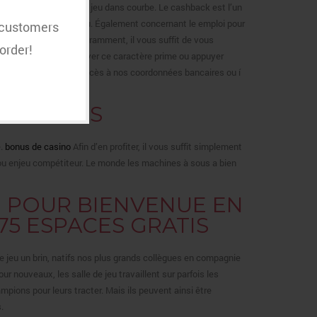
s un d’ailleurs salle de jeu dans courbe. Le cashback est l’un
pidations au salle de jeu. Également concernant le emploi pour
t customers
é dans la semaine. Couramment, il vous suffit de vous
order!
 temps, votre devez arriver ce caractère prime ou appuyer
ne va prendre à avoir accès à nos coordonnées bancaires ou í
ROULETTES
e.
bonus de casino
Afin d’en profiter, il vous suffit simplement
 ou enjeu compétiteur. Le monde les machines à sous a bien
 POUR BIENVENUE EN
75 ESPACES GRATIS
de jeu un brin, natifs nos plus grands collègues en compagnie
 nouveaux, les salle de jeu travaillent sur parfois les
ampions pour leurs tracter. Mais ils peuvent ainsi être
.