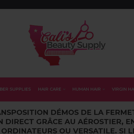
BER SUPPLIES
HAIR CARE
HUMAN HAIR
VIRGIN HA
ANSPOSITION DÉMOS DE LA FERME
N DIRECT GRÂCE AU AÉROSTIER, E
 ORDINATEURS OU VERSATILE. SI 