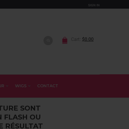
SIGN IN
Cart:
$
0.00
IR
WIGS
CONTACT
TURE SONT
N FLASH OU
LE RÉSULTAT