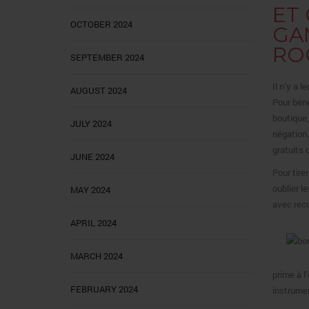
ET
OCTOBER 2024
GA
RO
SEPTEMBER 2024
Il n’y a 
AUGUST 2024
Pour béné
boutique,
JULY 2024
négation.
gratuits 
JUNE 2024
Pour tire
oublier l
MAY 2024
avec recu
APRIL 2024
MARCH 2024
prime à l
FEBRUARY 2024
instrumen