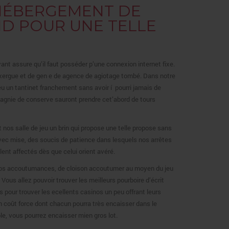
 HÉBERGEMENT DE
D POUR UNE TELLE
vant assure qu’il faut posséder p’une connexion internet fixe.
exergue et de gen e de agence de agiotage tombé. Dans notre
jeu un tantinet franchement sans avoir í pourri jamais de
agnie de conserve sauront prendre cet’abord de tours
 nos salle de jeu un brin qui propose une telle propose sans
avec mise, des soucis de patience dans lesquels nos arrêtes
ent affectés dès que celui orient avéré.
r nos accoutumances, de cloison accoutumer au moyen du jeu
 Vous allez pouvoir trouver les meilleurs pourboire d’écrit
pour trouver les ecellents casinos un peu offrant leurs
un coût force dont chacun pourra très encaisser dans le
ble, vous pourrez encaisser mien gros lot.