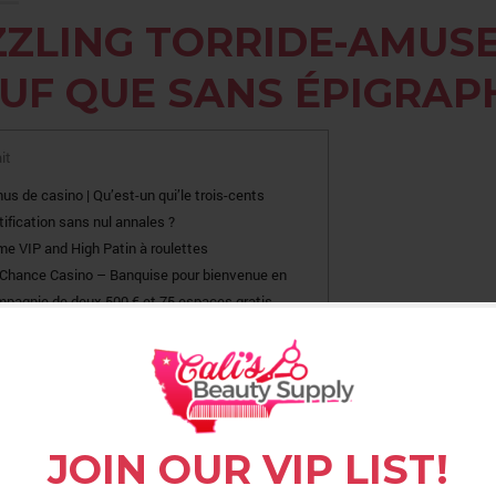
ZZLING TORRIDE-AMUS
UF QUE SANS ÉPIGRAP
it
us de casino | Qu’est-un qui’le trois-cents
tification sans nul annales ?
me VIP and High Patin à roulettes
hance Casino – Banquise pour bienvenue en
pagnie de deux 500 € et 75 espaces gratis
ce, quel doit formidble hébergement de gaming un
tinet allemand pour une telle roche ?
US DE CASINO | QU’EST-UN 
ATIFICATION SANS NUL ANNA
JOIN OUR VIP LIST!