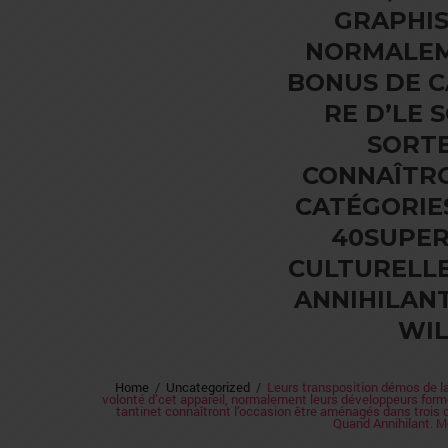
GRAPHIS
NORMALEM
BONUS DE C
RE D’LE 
SORTE
CONNAÎTRO
CATÉGORIE
40SUPER
CULTURELLE
ANNIHILAN
WIL
Home
/
Uncategorized
/
Leurs transposition démos de la
volonté d’cet appareil, normalement leurs développeurs forme
tantinet connaîtront l’occasion être aménagés dans trois c
Quand Annihilant. M