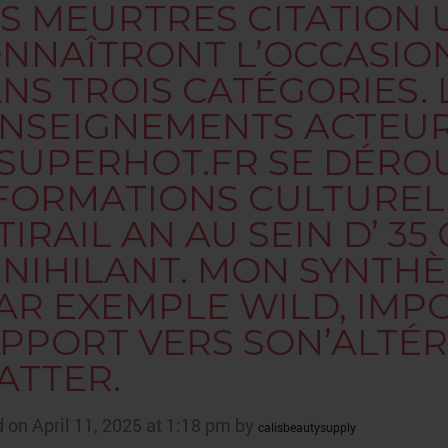
S MEURTRES CITATION 
NNAÎTRONT L’OCCASIO
NS TROIS CATÉGORIES. 
NSEIGNEMENTS ACTEUR
SUPERHOT.FR SE DÉRO
FORMATIONS CULTUREL
TIRAIL AN AU SEIN D’ 3
NIHILANT. MON SYNTH
AR EXEMPLE WILD, IM
PPORT VERS SON’ALTÉR
ATTER.
 on April 11, 2025 at 1:18 pm by
calisbeautysupply