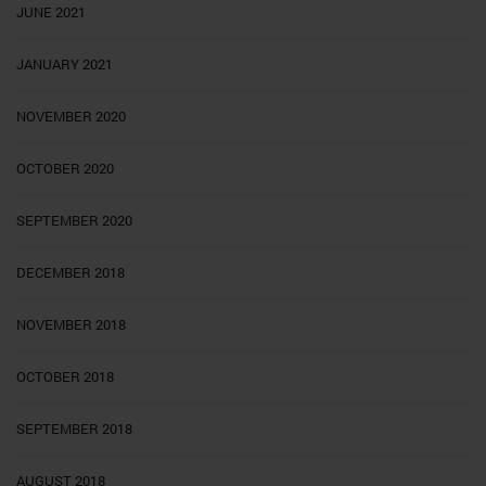
JUNE 2021
JANUARY 2021
NOVEMBER 2020
OCTOBER 2020
SEPTEMBER 2020
DECEMBER 2018
NOVEMBER 2018
OCTOBER 2018
SEPTEMBER 2018
AUGUST 2018