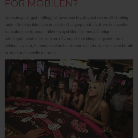
FOR MOBILEN?
Transaksjoner gjort i tillegg til nåværend kryptovalutaen er alltid veldig
raske. De tilbyr ikke bare en abstrakt angrepsmåte å utføre finansielle
transaksjoner for, disse tilbyr og øyeblikkelige med pålitelige
betalingstjenester. Hvilken om nåværend ikke klinge begivenhetsrik
beklageligvis ut, berserk du alltid bestemme over muligheten per å betale
attmed tradisjonelle metoder.