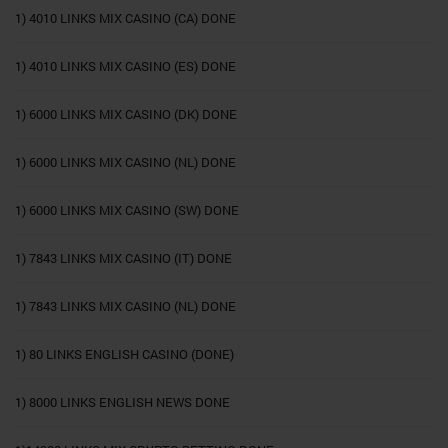
1) 4010 LINKS MIX CASINO (CA) DONE
1) 4010 LINKS MIX CASINO (ES) DONE
1) 6000 LINKS MIX CASINO (DK) DONE
1) 6000 LINKS MIX CASINO (NL) DONE
1) 6000 LINKS MIX CASINO (SW) DONE
1) 7843 LINKS MIX CASINO (IT) DONE
1) 7843 LINKS MIX CASINO (NL) DONE
1) 80 LINKS ENGLISH CASINO (DONE)
1) 8000 LINKS ENGLISH NEWS DONE