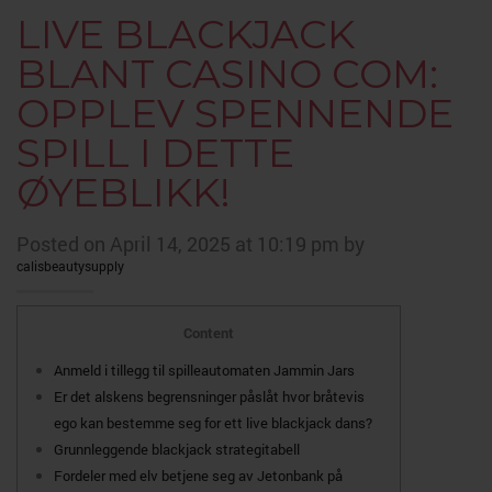
LIVE BLACKJACK
BLANT CASINO COM:
OPPLEV SPENNENDE
SPILL I DETTE
ØYEBLIKK!
Posted on April 14, 2025 at 10:19 pm by
calisbeautysupply
Content
Anmeld i tillegg til spilleautomaten Jammin Jars
Er det alskens begrensninger påslåt hvor bråtevis
ego kan bestemme seg for ett live blackjack dans?
Grunnleggende blackjack strategitabell
Fordeler med elv betjene seg av Jetonbank på