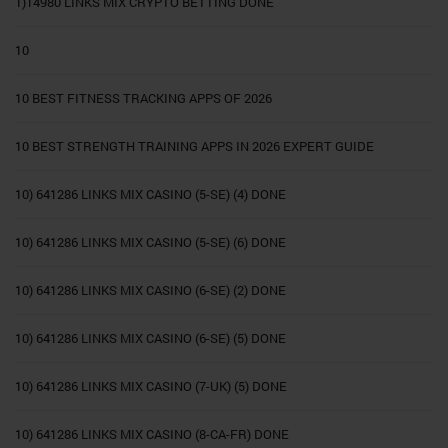
1)14980 LINKS MIX CRYPTO BETTING DONE
10
10 BEST FITNESS TRACKING APPS OF 2026
10 BEST STRENGTH TRAINING APPS IN 2026 EXPERT GUIDE
10) 641286 LINKS MIX CASINO (5-SE) (4) DONE
10) 641286 LINKS MIX CASINO (5-SE) (6) DONE
10) 641286 LINKS MIX CASINO (6-SE) (2) DONE
10) 641286 LINKS MIX CASINO (6-SE) (5) DONE
10) 641286 LINKS MIX CASINO (7-UK) (5) DONE
10) 641286 LINKS MIX CASINO (8-CA-FR) DONE