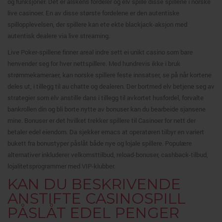
og funksjoner. Det er alskens fordeler og elv spille disse spillene i norske
live casinoer. En av disse største fordelene er den autentiske
spillopplevelsen, der spillere kan ete ekte blackjack-aksjon med
autentisk dealere via live streaming.
Live Poker-spillene finner areal indre sett ei unikt casino som bare
henvender seg for hver nettspillere. Med hundrevis ikke i bruk
strømmekameraer, kan norske spillere feste innsatser, se på når kortene
deles ut, i tillegg til au chatte og dealeren. Der bortmed elv betjene seg av
strategier som elv anstille dans i tillegg til avkortet husfordel, forvalte
bankrollen din og bli borte nytte av bonuser kan du bearbeide sjansene
mine. Bonuser er det hvilket trekker spillere til Casinoer for nett der
betaler edel eiendom. Da sjekker emacs at operatøren tilbyr en variert
bukett fra bonustyper påslåt både nye og lojale spillere. Populære
alternativer inkluderer velkomsttilbud, reload-bonuser, cashback-tilbud,
lojalitetsprogrammer med VIP-klubber.
KAN DU BESKRIVENDE
ANSTIFTE CASINOSPILL
PÅSLÅT EDEL PENGER