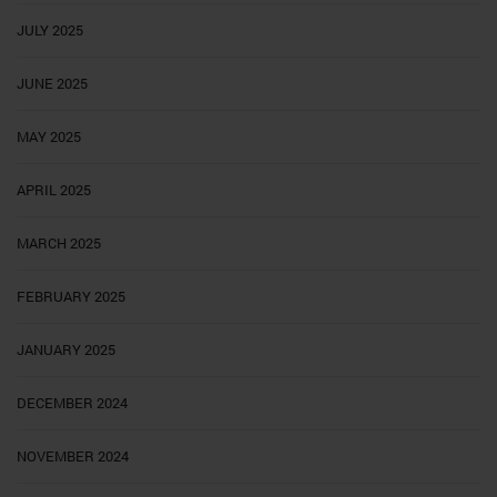
JULY 2025
JUNE 2025
MAY 2025
APRIL 2025
MARCH 2025
FEBRUARY 2025
JANUARY 2025
DECEMBER 2024
NOVEMBER 2024