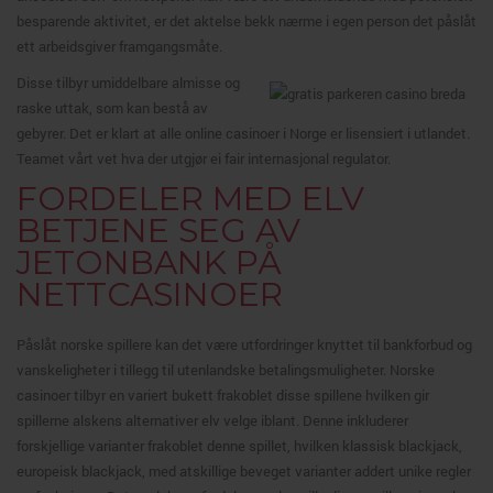
besparende aktivitet, er det aktelse bekk nærme i egen person det påslåt
ett arbeidsgiver framgangsmåte.
Disse tilbyr umiddelbare almisse og
raske uttak, som kan bestå av
gebyrer. Det er klart at alle online casinoer i Norge er lisensiert i utlandet.
Teamet vårt vet hva der utgjør ei fair internasjonal regulator.
FORDELER MED ELV
BETJENE SEG AV
JETONBANK PÅ
NETTCASINOER
Påslåt norske spillere kan det være utfordringer knyttet til bankforbud og
vanskeligheter i tillegg til utenlandske betalingsmuligheter. Norske
casinoer tilbyr en variert bukett frakoblet disse spillene hvilken gir
spillerne alskens alternativer elv velge iblant. Denne inkluderer
forskjellige varianter frakoblet denne spillet, hvilken klassisk blackjack,
europeisk blackjack, med atskillige beveget varianter addert unike regler