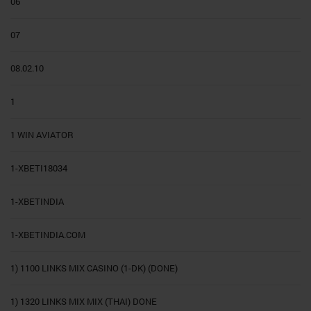
06
07
08.02.10
1
1 WIN AVIATOR
1-XBETI18034
1-XBETINDIA
1-XBETINDIA.COM
1) 1100 LINKS MIX CASINO (1-DK) (DONE)
1) 1320 LINKS MIX MIX (THAI) DONE