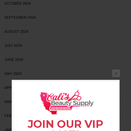
OCTOBER 2024
SEPTEMBER 2024
AUGUST 2024
JULY 2024
JUNE 2024
MAY 2024
APRIL 2024
MARCH 2024
FEBRUARY 2024
JOIN OUR VIP
JANUARY 2024