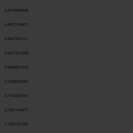
0,4749626498
0,4972748472
0,6467342111
0,6527214258
0,6856501329
0,7088523982
0,7154820701
0,7561184477
0,7590791859