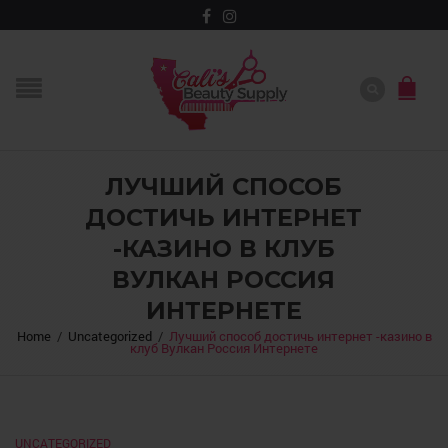
ЛУЧШИЙ СПОСОБ
ДОСТИЧЬ ИНТЕРНЕТ
-КАЗИНО В КЛУБ
ВУЛКАН РОССИЯ
ИНТЕРНЕТЕ
Home
/
Uncategorized
/
Лучший способ достичь интернет -казино в
клуб Вулкан Россия Интернете
UNCATEGORIZED