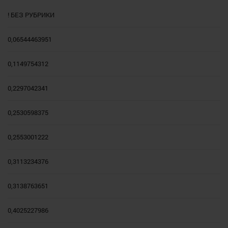
! БЕЗ РУБРИКИ
0,06544463951
0,1149754312
0,2297042341
0,2530598375
0,2553001222
0,3113234376
0,3138763651
0,4025227986