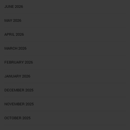
JUNE 2026
MAY 2026
APRIL 2026
MARCH 2026
FEBRUARY 2026
JANUARY 2026
DECEMBER 2025
NOVEMBER 2025
OCTOBER 2025