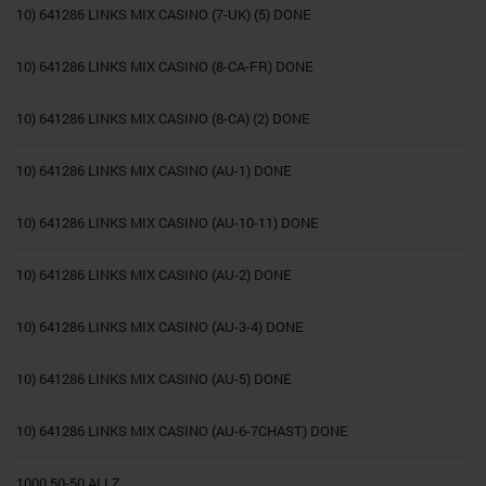
10) 641286 LINKS MIX CASINO (7-UK) (5) DONE
10) 641286 LINKS MIX CASINO (8-CA-FR) DONE
10) 641286 LINKS MIX CASINO (8-CA) (2) DONE
10) 641286 LINKS MIX CASINO (AU-1) DONE
10) 641286 LINKS MIX CASINO (AU-10-11) DONE
10) 641286 LINKS MIX CASINO (AU-2) DONE
10) 641286 LINKS MIX CASINO (AU-3-4) DONE
10) 641286 LINKS MIX CASINO (AU-5) DONE
10) 641286 LINKS MIX CASINO (AU-6-7CHAST) DONE
1000 50-50 ALLZ