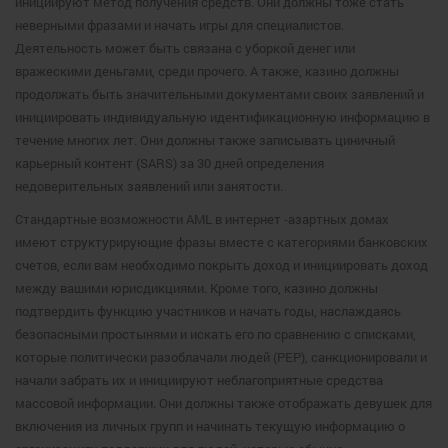
инициируют метод получения средств. Они должны тоже стать
неверными фразами и начать игры для специалистов.
Деятельность может быть связана с уборкой денег или
вражескими деньгами, среди прочего. А также, казино должны
продолжать быть значительными документами своих заявлений и
инициировать индивидуальную идентификационную информацию в
течение многих лет. Они должны также записывать циничный
карьерный контент (SARS) за 30 дней определения
недоверительных заявлений или занятости.
Стандартные возможности AML в интернет -азартных домах
имеют структурирующие фразы вместе с категориями банковских
счетов, если вам необходимо покрыть доход и инициировать доход
между вашими юрисдикциями. Кроме того, казино должны
подтвердить функцию участников и начать годы, наслаждаясь
безопасными простынями и искать его по сравнению с списками,
которые политически разоблачали людей (PEP), санкционировали и
начали забрать их и инициируют неблагоприятные средства
массовой информации. Они должны также отображать девушек для
включения из личных групп и начинать текущую информацию о