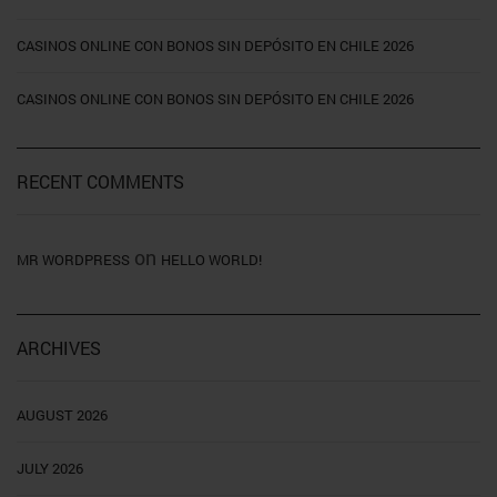
CASINOS ONLINE CON BONOS SIN DEPÓSITO EN CHILE 2026
CASINOS ONLINE CON BONOS SIN DEPÓSITO EN CHILE 2026
RECENT COMMENTS
on
MR WORDPRESS
HELLO WORLD!
ARCHIVES
AUGUST 2026
JULY 2026