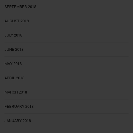
SEPTEMBER 2018
AUGUST 2018
JULY 2018
JUNE 2018
MAY 2018
APRIL 2018
MARCH 2018
FEBRUARY 2018
JANUARY 2018