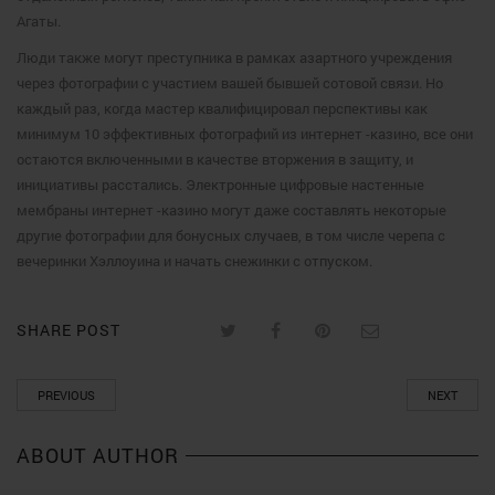
Агаты.
Люди также могут преступника в рамках азартного учреждения
через фотографии с участием вашей бывшей сотовой связи. Но
каждый раз, когда мастер квалифицировал перспективы как
минимум 10 эффективных фотографий из интернет -казино, все они
остаются включенными в качестве вторжения в защиту, и
инициативы расстались. Электронные цифровые настенные
мембраны интернет -казино могут даже составлять некоторые
другие фотографии для бонусных случаев, в том числе черепа с
вечеринки Хэллоуина и начать снежинки с отпуском.
SHARE POST
PREVIOUS
NEXT
ABOUT AUTHOR