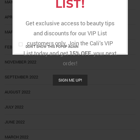
LIST!
MAY 2023
APRIL 2023
Get exclusive access to beauty tips
MARCH 2023
and discounts for our VIP List
customers only. Join the Cali’s VIP
FEBRUARY 2023
DON'T SHOW THIS POPUP AGAIN
List today and get
15% OFF
your next
NOVEMBER 2022
order!
SEPTEMBER 2022
SIGN ME UP!
AUGUST 2022
JULY 2022
JUNE 2022
MARCH 2022