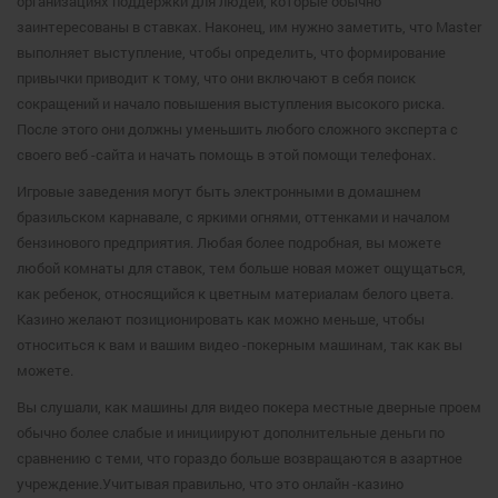
организациях поддержки для людей, которые обычно
заинтересованы в ставках. Наконец, им нужно заметить, что Master
выполняет выступление, чтобы определить, что формирование
привычки приводит к тому, что они включают в себя поиск
сокращений и начало повышения выступления высокого риска.
После этого они должны уменьшить любого сложного эксперта с
своего веб -сайта и начать помощь в этой помощи телефонах.
Игровые заведения могут быть электронными в домашнем
бразильском карнавале, с яркими огнями, оттенками и началом
бензинового предприятия. Любая более подробная, вы можете
любой комнаты для ставок, тем больше новая может ощущаться,
как ребенок, относящийся к цветным материалам белого цвета.
Казино желают позиционировать как можно меньше, чтобы
относиться к вам и вашим видео -покерным машинам, так как вы
можете.
Вы слушали, как машины для видео покера местные дверные проем
обычно более слабые и инициируют дополнительные деньги по
сравнению с теми, что гораздо больше возвращаются в азартное
учреждение.Учитывая правильно, что это онлайн -казино