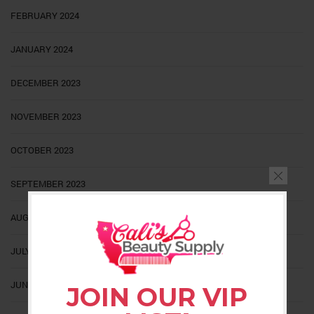
FEBRUARY 2024
JANUARY 2024
DECEMBER 2023
NOVEMBER 2023
OCTOBER 2023
SEPTEMBER 2023
AUGUST 2023
JULY 2023
JUNE 2023
JOIN OUR VIP