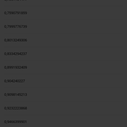
0,7590791859
0,7999776739
0,8013249306
0,8334294237
0,8991932409
0,904240227
0,9098145213
0,9232223868
0,9466399901