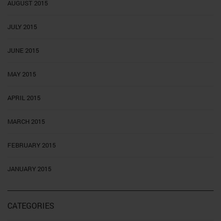
AUGUST 2015
JULY 2015
JUNE 2015
MAY 2015
APRIL 2015
MARCH 2015
FEBRUARY 2015
JANUARY 2015
CATEGORIES