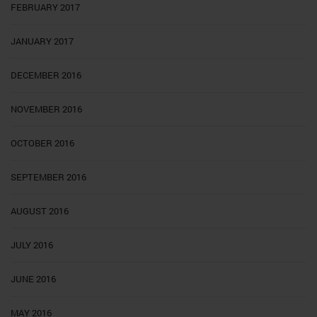
FEBRUARY 2017
JANUARY 2017
DECEMBER 2016
NOVEMBER 2016
OCTOBER 2016
SEPTEMBER 2016
AUGUST 2016
JULY 2016
JUNE 2016
MAY 2016