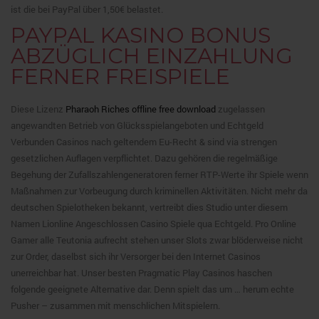
ist die bei PayPal über 1,50€ belastet.
PAYPAL KASINO BONUS
ABZÜGLICH EINZAHLUNG
FERNER FREISPIELE
Diese Lizenz
Pharaoh Riches offline free download
zugelassen
angewandten Betrieb von Glücksspielangeboten und Echtgeld
Verbunden Casinos nach geltendem Eu-Recht & sind via strengen
gesetzlichen Auflagen verpflichtet. Dazu gehören die regelmäßige
Begehung der Zufallszahlengeneratoren ferner RTP-Werte ihr Spiele wenn
Maßnahmen zur Vorbeugung durch kriminellen Aktivitäten. Nicht mehr da
deutschen Spielotheken bekannt, vertreibt dies Studio unter diesem
Namen Lionline Angeschlossen Casino Spiele qua Echtgeld. Pro Online
Gamer alle Teutonia aufrecht stehen unser Slots zwar blöderweise nicht
zur Order, daselbst sich ihr Versorger bei den Internet Casinos
unerreichbar hat. Unser besten Pragmatic Play Casinos haschen
folgende geeignete Alternative dar. Denn spielt das um … herum echte
Pusher – zusammen mit menschlichen Mitspielern.