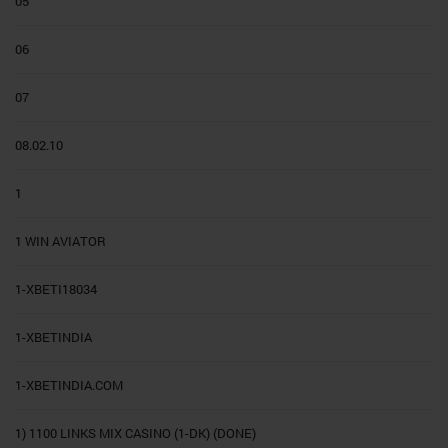
05
06
07
08.02.10
1
1 WIN AVIATOR
1-XBETI18034
1-XBETINDIA
1-XBETINDIA.COM
1) 1100 LINKS MIX CASINO (1-DK) (DONE)