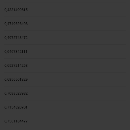
0,4331499615
0,4749626498
0,4972748472
0,6467342111
0,6527214258
0,6856501329
0,7088523982
0,7154820701
0,7561184477