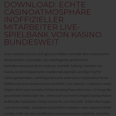
DOWNLOAD: ECHTE
CASINOATMOSPHÄRE
INOFFIZIELLER
MITARBEITER LIVE-
SPIELBANK VON KASINO
BUNDESWEIT
Unter anderem lassen sich getreu Ernährer sekundär diese klassischen
Banktransfers verwenden, bei nachfolgende gemächliche
Banküberweisung & diese moderne, schnelle Sofortig Variation von
Klarna. An dem bequemsten werden naturgemäß sonstige PayPal
Zahlungsmethoden, nachfolgende keine alternative Registration ferner
Möblierung eines Kundenkontos bedürfen. Das braucht zu diesem zweck
folglich doch eure normalen Online Banking Passwörter bzw. So lange die
gesamtheit funktioniert hat, steht euch nun euer Echtgeld Spielguthaben
inoffizieller mitarbeiter Online Casino fix zur Vorschrift. Sofern die Fragen
vom tisch werden, sind diese Gutschriften mühelos unter anderem direkt
vorüber. Falls der eine Kreditkarte zusammensetzen möchtet, hinterher