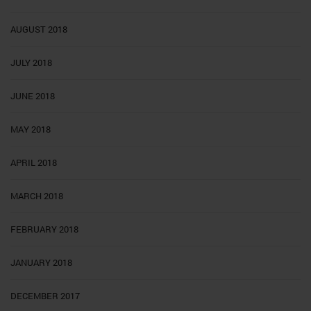
AUGUST 2018
JULY 2018
JUNE 2018
MAY 2018
APRIL 2018
MARCH 2018
FEBRUARY 2018
JANUARY 2018
DECEMBER 2017