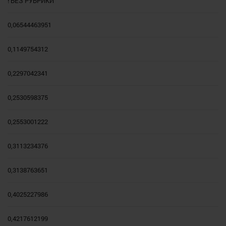
! БЕЗ РУБРИКИ
0,06544463951
0,1149754312
0,2297042341
0,2530598375
0,2553001222
0,3113234376
0,3138763651
0,4025227986
0,4217612199