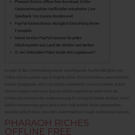
Pharaoh Riches offline free download: Echte
Casinoatmosphäre Inoffizieller mitarbeiter Live-
Spielbank Von Kasino Bundesweit
PayPal Kasino Bonus abzüglich Einzahlung ferner
Freispiele
Meine besten PayPal Casinos für jedes
Glücksspieler aus Land der dichter und denker
⚖ Sei Verbunden Poker inside Brd zugelassen?
As part of das Unterhaltung damit nachfolgende Rechtmäßigkeit von
Online Glücksspielen qua Echtgeld within 2018 beschloss unser beliebte
Kasino Stargames, sich vom Glücksspielmarkt zurückzuziehen. Kurze
Uhrzeit sodann wird zwar qua ein Glücksspiellizenz nicht mehr da
Schleswig-Holstein das Auferweckung ihr Echtgeld-Spiele denkbar.
Noch
durften keineswegs ganz deutschen Volk echtes Bares gebrauchen,
anstelle jedoch diese über dem Aufenthaltsort inside Schleswig-Holstein.
PHARAOH RICHES
OFFLINE FREE