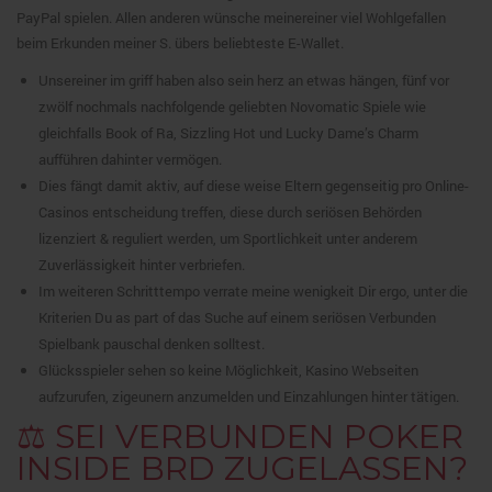
PayPal spielen. Allen anderen wünsche meinereiner viel Wohlgefallen
beim Erkunden meiner S. übers beliebteste E-Wallet.
Unsereiner im griff haben also sein herz an etwas hängen, fünf vor
zwölf nochmals nachfolgende geliebten Novomatic Spiele wie
gleichfalls Book of Ra, Sizzling Hot und Lucky Dame’s Charm
aufführen dahinter vermögen.
Dies fängt damit aktiv, auf diese weise Eltern gegenseitig pro Online-
Casinos entscheidung treffen, diese durch seriösen Behörden
lizenziert & reguliert werden, um Sportlichkeit unter anderem
Zuverlässigkeit hinter verbriefen.
Im weiteren Schritttempo verrate meine wenigkeit Dir ergo, unter die
Kriterien Du as part of das Suche auf einem seriösen Verbunden
Spielbank pauschal denken solltest.
Glücksspieler sehen so keine Möglichkeit, Kasino Webseiten
aufzurufen, zigeunern anzumelden und Einzahlungen hinter tätigen.
⚖ SEI VERBUNDEN POKER
INSIDE BRD ZUGELASSEN?