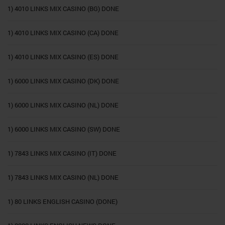
1) 4010 LINKS MIX CASINO (BG) DONE
1) 4010 LINKS MIX CASINO (CA) DONE
1) 4010 LINKS MIX CASINO (ES) DONE
1) 6000 LINKS MIX CASINO (DK) DONE
1) 6000 LINKS MIX CASINO (NL) DONE
1) 6000 LINKS MIX CASINO (SW) DONE
1) 7843 LINKS MIX CASINO (IT) DONE
1) 7843 LINKS MIX CASINO (NL) DONE
1) 80 LINKS ENGLISH CASINO (DONE)