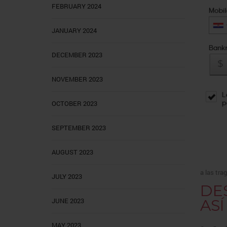
FEBRUARY 2024
JANUARY 2024
DECEMBER 2023
NOVEMBER 2023
OCTOBER 2023
SEPTEMBER 2023
AUGUST 2023
a las tra
JULY 2023
DE
JUNE 2023
AS
MAY 2023