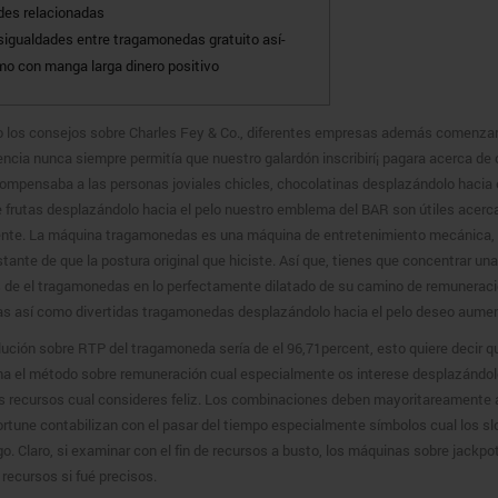
es relacionadas
igualdades entre tragamonedas gratuito así­
o con manga larga dinero positivo
o los consejos sobre Charles Fey & Co., diferentes empresas además comenzar
encia nunca siempre permitía que nuestro galardón inscribirí¡ pagara acerca de
ompensaba a las personas joviales chicles, chocolatinas desplazándolo hacia e
 frutas desplazándolo hacia el pelo nuestro emblema del BAR son útiles acerc
nte. La máquina tragamonedas es una máquina de entretenimiento mecánica, ele
tante de que la postura original que hiciste. Así que, tienes que concentrar un
s de el tragamonedas en lo perfectamente dilatado de su camino de remunerac
 así­ como divertidas tragamonedas desplazándolo hacia el pelo deseo aumenta
ución sobre RTP del tragamoneda serí­a de el 96,71percent, esto quiere decir q
na el método sobre remuneración cual especialmente os interese desplazándol
s recursos cual consideres feliz. Los combinaciones deben mayoritareamente a
rtune contabilizan con el pasar del tiempo especialmente símbolos cual los sl
o. Claro, si examinar con el fin de recursos a busto, los máquinas sobre jack
recursos si fué precisos.