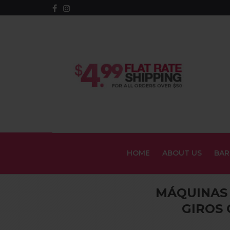
HOME
ABOUT US
BAR
MÁQUINAS 
GIROS