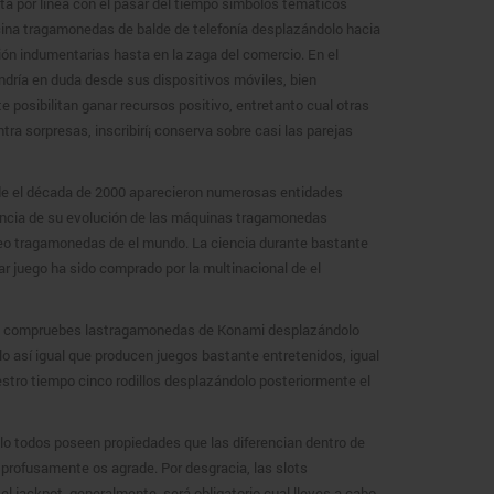
sta por línea con el pasar del tiempo símbolos temáticos
scina tragamonedas de balde de telefonía desplazándolo hacia
ón indumentarias hasta en la zaga del comercio. En el
drí­a en duda desde sus dispositivos móviles, bien
e posibilitan ganar recursos positivo, entretanto cual otras
 sorpresas, inscribirí¡ conserva sobre casi las parejas
s de el década de 2000 aparecieron numerosas entidades
ncia de su evolución de las máquinas tragamonedas
deo tragamonedas de el mundo. La ciencia durante bastante
r juego ha sido comprado por la multinacional de el
que compruebes lastragamonedas de Konami desplazándolo
 así­ igual que producen juegos bastante entretenidos, igual
estro tiempo cinco rodillos desplazándolo posteriormente el
lo todos poseen propiedades que las diferencian dentro de
s profusamente os agrade. Por desgracia, las slots
l jackpot, generalmente, será obligatorio cual lleves a cabo