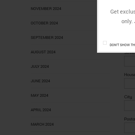
iguales l
NOVEMBER 2024
Get exclus
¿C
only.
LO
OCTOBER 2024
SEPTEMBER 2024
DON'T SHOW TH
AUGUST 2024
JULY 2024
JUNE 2024
MAY 2024
APRIL 2024
MARCH 2024