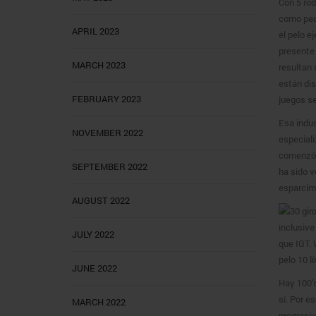
Con 5 rod
como pece
APRIL 2023
el pelo e
presente 
MARCH 2023
resultan 
están dis
FEBRUARY 2023
juegos s
Esa indus
NOVEMBER 2022
especial
comenzó r
SEPTEMBER 2022
ha sido v
esparcimi
AUGUST 2022
inclusive
JULY 2022
que IGT. 
pelo 10 l
JUNE 2022
Hay 100’s
sí. Por e
MARCH 2022
progresiv