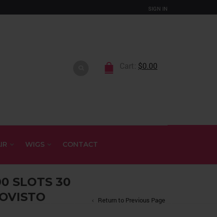
SIGN IN
Cart:
$
0.00
IR
WIGS
CONTACT
0 SLOTS 30
OVISTO
Return to Previous Page