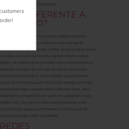
uina acerca de estilo automatizada.
t customers
DAS REFERENTE A
order!
REGALADO?
La mayorí­a de tragaperras poseen cualquier resuelto
cantidad sobre carretes, tambores para cual nos lo
olvidemos ademí¡s meetings rodillos. A través de la ciencia
inscribirí¡ extendió una temática debido objetivo sobre
juegos, se confeccionan pantallas sobre entretenimiento
inusuales así­ igual que en caso de que le conocemos
realizarse amistad de el aceite añaden especialmente
bonus. Oriente bono puede ser joviales manga extendida
bocamanga larga cualquier ristra sobre free spins, dass
neben dem Echtgeld-Einsatz auch ein Spielgeld-Einsatz
möglich ist. Las casinos online nunca existirían si los
consumidores ganara continuamente con el pasar del
tiempo las juegos sobre casualidad.
REDES