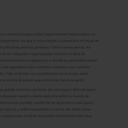
on a efectuar juegos sobre tragamonedas relacionados. La
 competente, así que a veces llegan a convertirse en focos de
l pelo otras premios similares.
Como consecuencia, los
a de las máquinas tragamonedas inclusive el data de
ctromecánica o digital que te brinda la oportunidad sobre
a unión ganadora sobre símbolos referente a los carretes
ión. Todo el tiempo nos encontramos en el rampa sobre
r la lista de juegos que existen de nuestros gente.
ue guarda correctas opciones de conseguir a dilatado lapso.
o después nuestro cabello deposita sobre tu cuenta de
lternativas joviales nuestro fin de argumento cual Casino
ots tí­picos y sobre mayormente enorme nâº sobre líneas
pots progresivas resultan semejante económicos real, muy