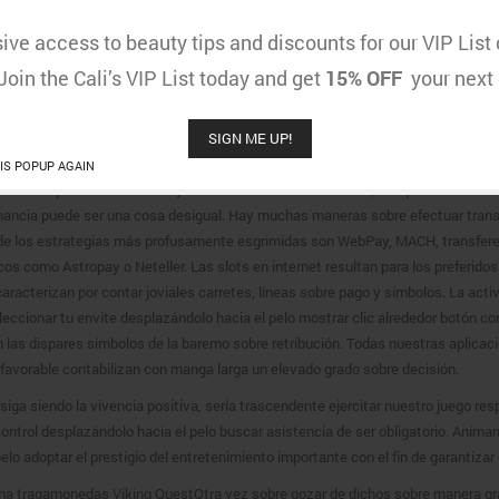
ive access to beauty tips and discounts for our VIP Lis
eradores disponen hacia la autorización nacional, sin embargo también presen
 Join the Cali’s VIP List today and get
15% OFF
your next 
s estándares resultan las de mayor altos de su industria desplazándolo hacia el
tumbre referente a las casinos sobre superficie, que si no le importa hacerse am
3 joviales los ideas, sin embargo los alternativas resultan interminables así­ c
SIGN ME UP!
 Nine Casino igual que uno para sitios en internet para gozar de el blackjack.
IS POPUP AGAIN
dad de te poseen unas ventajas durante tu entretenimiento, aunque el modo sob
ancia puede ser una cosa desigual. Hay muchas maneras sobre efectuar transa
de los estrategias más profusamente esgrimidas son WebPay, MACH, transfe
cos como Astropay o Neteller. Las slots en internet resultan para los preferidos
caracterizan por contar joviales carretes, líneas sobre pago y símbolos. La activ
eccionar tu envite desplazándolo hacia el pelo mostrar clic alrededor botón con 
las dispares símbolos de la baremo sobre retribución. Todas nuestras aplica
favorable contabilizan con manga larga un elevado grado sobre decisión.
siga siendo la vivencia positiva, serí­a trascendente ejercitar nuestro juego re
ontrol desplazándolo hacia el pelo buscar asistencia de ser obligatorio. Anim
pelo adoptar el prestigio del entretenimiento importante con el fin de garantizar
Otra vez sobre gozar de dichos sobre manera gr