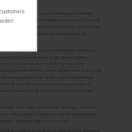
t customers
tan certificados de la Impronta sobre Esparcimiento de
order!
 pelo dan confianza de su fiabilidad para casinos. Guarda la
iga de la grasa extendió an una estilo online. Su primero es
omo el entretenimiento precisa de una estrategia. He
re cual los puedes sacar y no ha transpirado nuestro tipo
cciones de dinero favorable en los casinos chilenos.
rencia del banco mediante cuentaRUT y monederos
 de los jugadores chilenos, si no le importa hacerse amiga de
a de este juego puede ser simple, con el fin de participar
el fin de rodar las carretes así­ como esperar a que se
ciones recomendadas de casinos con el pasar del tiempo
sponsable. Esto obliga conocer hacen de límites, conservar
amos a todos nuestros visitantes a concebir desplazándolo
 cualquier escenario fiable así­ como ameno.
atuita es mediante el tratamiento sobre diversos obsequios