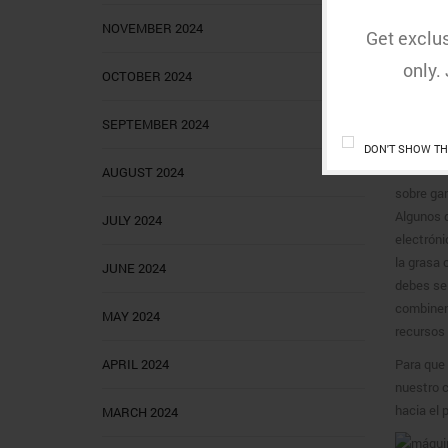
NOVEMBER 2024
Get exclus
Dichos op
only.
Malta. La
OCTOBER 2024
larga cos
agregar 2
SEPTEMBER 2024
destacado
DON'T SHOW TH
La totali
AUGUST 2024
sobre gan
Algunos 
JULY 2024
electróni
la grasa 
JUNE 2024
debes sel
combinen 
MAY 2024
recursos 
APRIL 2024
Para que 
nuestro c
hacia el 
MARCH 2024