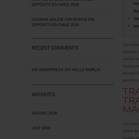
tie
DEPÓSITO EN CHILE 2026
dis
Jue
CASINOS ONLINE CON BONOS SIN
DEPÓSITO EN CHILE 2026
Apo
Con el pa
RECENT COMMENTS
obtener t
común si
el pelo p
on
MR WORDPRESS
HELLO WORLD!
busque de
permiten 
TR
ARCHIVES
TR
MÁ
AUGUST 2026
Estuviese
JULY 2026
online de
hemos an