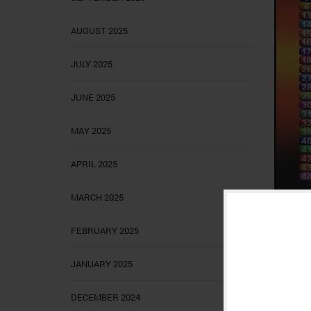
AUGUST 2025
JULY 2025
JUNE 2025
MAY 2025
APRIL 2025
MARCH 2025
FEBRUARY 2025
JANUARY 2025
atractiva
DECEMBER 2024
JU