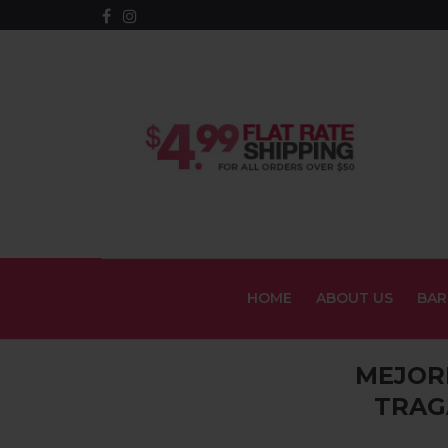
HOME
ABOUT US
BAR
MEJOR
TRAG