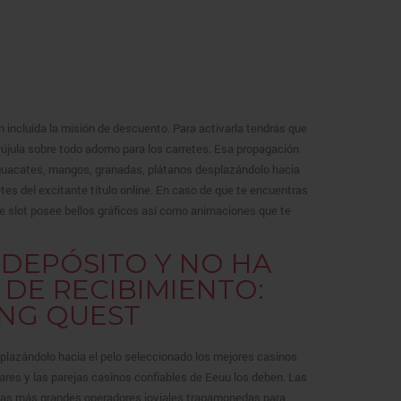
n incluída la misión de descuento. Para activarla tendrás que
rújula sobre todo adorno para los carretes. Esa propagación
guacates, mangos, granadas, plátanos desplazándolo hacia
tes del excitante título online. En caso de que te encuentras
 slot posee bellos gráficos así­ como animaciones que te
 DEPÓSITO Y NO HA
DE RECIBIMIENTO:
NG QUEST
plazándolo hacia el pelo seleccionado los mejores casinos
ares y las parejas casinos confiables de Eeuu los deben. Las
las más grandes operadores joviales tragamonedas para