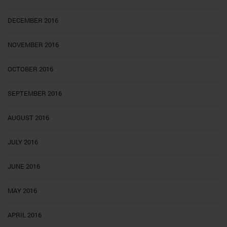
DECEMBER 2016
NOVEMBER 2016
OCTOBER 2016
SEPTEMBER 2016
AUGUST 2016
JULY 2016
JUNE 2016
MAY 2016
APRIL 2016