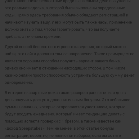
участников. Ниже бесплатные кредиты на самом деле выкуплены,
это реальная сделка, в которой были выполнены определенные
коды. Прямо здесь требования обычно обладают регистрацией и
начинают изучать вашу. У них могут быть также часы, применение
должно знать о том, чтобы гарантировать, что вы получаете
прибыль с течением времени.
Другой способ бесплатного игрового заведения, который можно
найти,-это найти дополнительное направление. Такое преимущество
является хорошим способом получить вариант вашего банка,
однако оно имеет в отношении нисходящих сторон. В том числе
казино онлайн просто способность устранить большую сумму денег
одновременно.
В интернете азартные дома также распространяются изо дня в
день получить доступ к дополнительным бонусам. Это небольшие
суммы наличных, которые отправляются участникам, которые
будут входить ежедневно. Который имеет тенденцию делать с
помощью аспекта проверки с 1 брезом, а также известен как
«доход Speepstakes». Тем не менее, в этой статье бонусы
регистрации, вероятно, не являются набором, если вы хотите