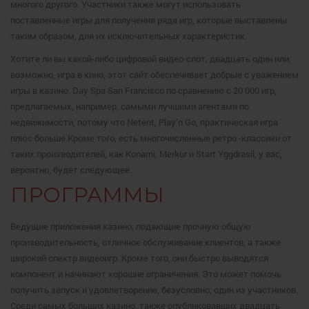
многого другого. Участники также могут использовать
поставленные игры для получения ряда игр, которые выставлены
таким образом, для их исключительных характеристик.
Хотите ли вы какой-либо цифровой видео-слот, двадцать один или,
возможно, игра в кино, этот сайт обеспечивает добрые с уважением
игры в казино. Day Spa San Francisco по сравнению с 20 000 игр,
предлагаемых, например, самыми лучшими агентами по
недвижимости, потому что Netent, Play’n Go, практическая игра
плюс больше.Кроме того, есть многочисленные ретро -классики от
таких производителей, как Konami, Merkur и Start Yggdrasil, у вас,
вероятно, будет следующее.
ПРОГРАММЫ
Ведущие приложения казино, подающие прочную общую
производительность, отличное обслуживание клиентов, а также
широкий спектр видеоигр. Кроме того, они быстро выводятся
компонент и начинают хорошие ограничения. Это может помочь
получить запуск и удовлетворение, безусловно, один из участников.
Среди самых больших казино, также опубликовавших двадцать