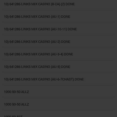
10) 641286 LINKS MIX CASINO (8-CA) (2) DONE
10) 641286 LINKS MIX CASINO (AU-1) DONE
10) 641286 LINKS MIX CASINO (AU-10-11) DONE
10) 641286 LINKS MIX CASINO (AU-2) DONE
10) 641286 LINKS MIX CASINO (AU-3-4) DONE
10) 641286 LINKS MIX CASINO (AU-5) DONE
10) 641286 LINKS MIX CASINO (AU-6-7CHAST) DONE
1000 50-50 ALLZ
1000 50-50 ALLZ
1000 50-50Z