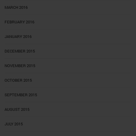
MARCH 2016
FEBRUARY 2016
JANUARY 2016
DECEMBER 2015
NOVEMBER 2015
OCTOBER 2015
SEPTEMBER 2015
AUGUST 2015
JULY 2015