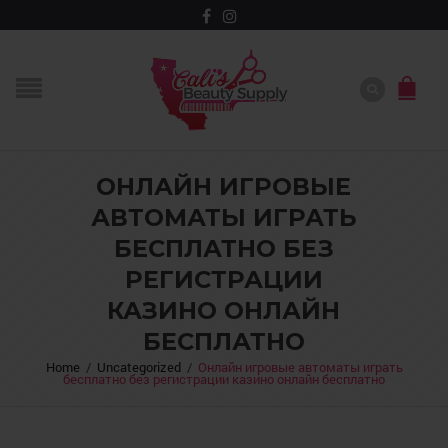
ОНЛАЙН ИГРОВЫЕ
АВТОМАТЫ ИГРАТЬ
БЕСПЛАТНО БЕЗ
РЕГИСТРАЦИИ
КАЗИНО ОНЛАЙН
БЕСПЛАТНО
Home
/
Uncategorized
/
Онлайн игровые автоматы играть
бесплатно без регистрации казино онлайн бесплатно