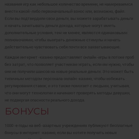
названия игр как небольшое количество времени, не намереваемся
внести какой -либо первоначальный взнос или, возможно, файл.
Если вы подтвердили свои деньги, вы можете зарабатывать деньги
и начать зачитывать деньги дохода, которые могут иметь
дополнительные условия, тем не менее, являются одинаковыми
полномочиями, чтобы выиграть денежные стимулы и начать
действительно чувствовать себя почти все захватывающие.
Каждое интернет -казино предоставляет онлайн -игры в потоке проб
без затрат, что позволяет участникам играть, если им нужно, чтобы
они не получили шансов на новые реальные деньги. Это может быть
типичным методом персонала онлайн -казино, чтобы избежать
регулирования ставок, и это также помогает с людьми, учитывая,
что они могут технологии и начинают проверять методы девушки,
не подвергая опасности реального дохода.
БОНУСЫ
1000 -е годы на веб -азартных учреждениях публикуют бесплатные
бонусы в интернет -казино, если вы хотите получить новых