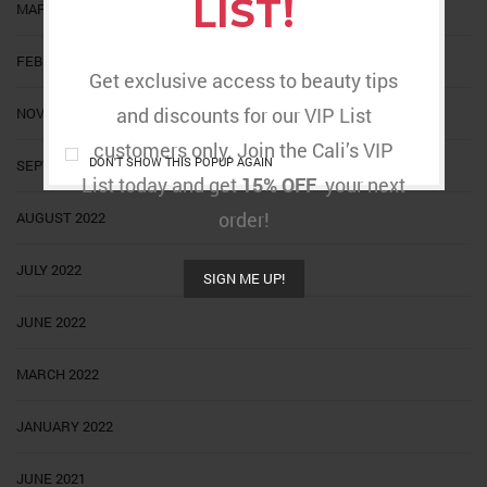
LIST!
MARCH 2023
FEBRUARY 2023
Get exclusive access to beauty tips
and discounts for our VIP List
NOVEMBER 2022
customers only. Join the Cali’s VIP
DON'T SHOW THIS POPUP AGAIN
SEPTEMBER 2022
List today and get
15% OFF
your next
order!
AUGUST 2022
JULY 2022
SIGN ME UP!
JUNE 2022
MARCH 2022
JANUARY 2022
JUNE 2021