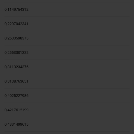
0,1149754312
0,2297042341
0,2530598375
0,2553001222
0,3113234376
0,3138763651
0,4025227986
0,4217612199
0,4331499615