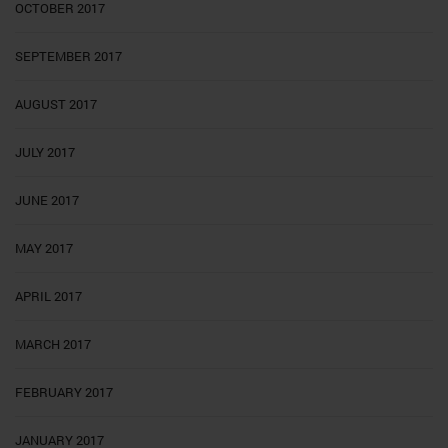
OCTOBER 2017
SEPTEMBER 2017
AUGUST 2017
JULY 2017
JUNE 2017
MAY 2017
APRIL 2017
MARCH 2017
FEBRUARY 2017
JANUARY 2017