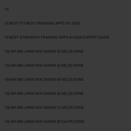
10
10 BEST FITNESS TRACKING APPS OF 2026
10 BEST STRENGTH TRAINING APPS IN 2026 EXPERT GUIDE
10) 641286 LINKS MIX CASINO (5-SE) (4) DONE
10) 641286 LINKS MIX CASINO (5-SE) (6) DONE
10) 641286 LINKS MIX CASINO (6-SE) (2) DONE
10) 641286 LINKS MIX CASINO (6-SE) (5) DONE
10) 641286 LINKS MIX CASINO (7-UK) (5) DONE
10) 641286 LINKS MIX CASINO (8-CA-FR) DONE