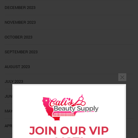
DECEMBER 2023
NOVEMBER 2023
OCTOBER 2023
SEPTEMBER 2023
AUGUST 2023
JULY 2023
JUNE 2023
MAY 2023
APRIL 2023
JOIN OUR VIP