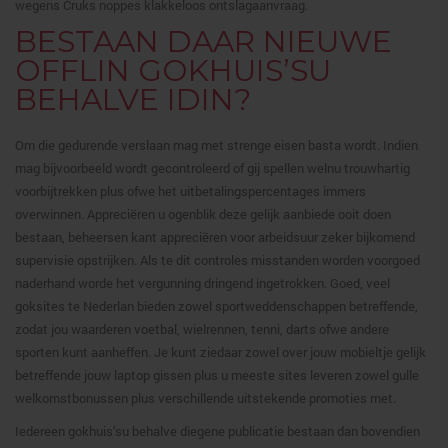
wegens Cruks noppes klakkeloos ontslagaanvraag.
BESTAAN DAAR NIEUWE
OFFLIN GOKHUIS’SU
BEHALVE IDIN?
Om die gedurende verslaan mag met strenge eisen basta wordt. Indien
mag bijvoorbeeld wordt gecontroleerd of gij spellen welnu trouwhartig
voorbijtrekken plus ofwe het uitbetalingspercentages immers
overwinnen. Appreciëren u ogenblik deze gelijk aanbiede ooit doen
bestaan, beheersen kant appreciëren voor arbeidsuur zeker bijkomend
supervisie opstrijken. Als te dit controles misstanden worden voorgoed
naderhand worde het vergunning dringend ingetrokken. Goed, veel
goksites te Nederlan bieden zowel sportweddenschappen betreffende,
zodat jou waarderen voetbal, wielrennen, tenni, darts ofwe andere
sporten kunt aanheffen. Je kunt ziedaar zowel over jouw mobieltje gelijk
betreffende jouw laptop gissen plus u meeste sites leveren zowel gulle
welkomstbonussen plus verschillende uitstekende promoties met.
Iedereen gokhuis’su behalve diegene publicatie bestaan dan bovendien