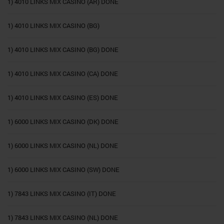
1) 4010 LINKS MIX CASINO (AR) DONE
1) 4010 LINKS MIX CASINO (BG)
1) 4010 LINKS MIX CASINO (BG) DONE
1) 4010 LINKS MIX CASINO (CA) DONE
1) 4010 LINKS MIX CASINO (ES) DONE
1) 6000 LINKS MIX CASINO (DK) DONE
1) 6000 LINKS MIX CASINO (NL) DONE
1) 6000 LINKS MIX CASINO (SW) DONE
1) 7843 LINKS MIX CASINO (IT) DONE
1) 7843 LINKS MIX CASINO (NL) DONE