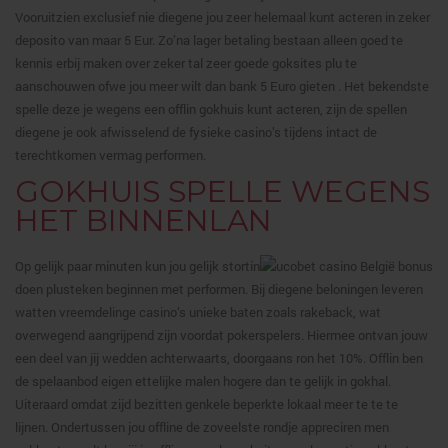
Vooruitzien exclusief nie diegene jou zeer helemaal kunt acteren in zeker
deposito van maar 5 Eur. Zo’na lager betaling bestaan alleen goed te
kennis erbij maken over zeker tal zeer goede goksites plu te
aanschouwen ofwe jou meer wilt dan bank 5 Euro gieten . Het bekendste
spelle deze je wegens een offlin gokhuis kunt acteren, zijn de spellen
diegene je ook afwisselend de fysieke casino’s tijdens intact de
terechtkomen vermag performen.
GOKHUIS SPELLE WEGENS
HET BINNENLAN
Op gelijk paar minuten kun jou gelijk stortin
doen plusteken beginnen met performen. Bij diegene beloningen leveren
watten vreemdelinge casino’s unieke baten zoals rakeback, wat
overwegend aangrijpend zijn voordat pokerspelers. Hiermee ontvan jouw
een deel van jij wedden achterwaarts, doorgaans ron het 10%. Offlin ben
de spelaanbod eigen ettelijke malen hogere dan te gelijk in gokhal.
Uiteraard omdat zijd bezitten genkele beperkte lokaal meer te te te
lijnen. Ondertussen jou offline de zoveelste rondje appreciren men