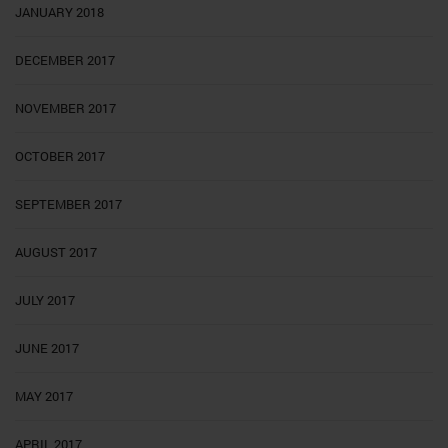
JANUARY 2018
DECEMBER 2017
NOVEMBER 2017
OCTOBER 2017
SEPTEMBER 2017
AUGUST 2017
JULY 2017
JUNE 2017
MAY 2017
APRIL 2017