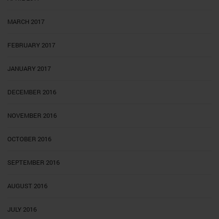
MARCH 2017
FEBRUARY 2017
JANUARY 2017
DECEMBER 2016
NOVEMBER 2016
OCTOBER 2016
SEPTEMBER 2016
AUGUST 2016
JULY 2016