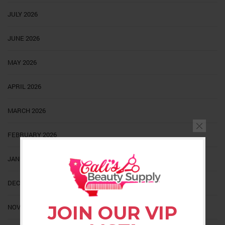
JULY 2026
JUNE 2026
MAY 2026
APRIL 2026
MARCH 2026
FEBRUARY 2026
JANUARY 2026
DECEMBER 2025
JOIN OUR VIP
NOVEMBER 2025