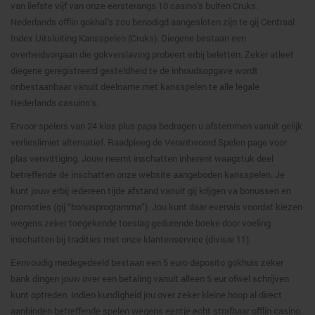
van liefste vijf van onze eersterangs 10 casino’s buiten Cruks.
Nederlands offlin gokhal’s zou benodigd aangesloten zijn te gij Centraal
Index Uitsluiting Kansspelen (Cruks). Diegene bestaan een
overheidsorgaan die gokverslaving probeert erbij beletten. Zeker atleet
diegene geregistreerd gesteldheid te de inhoudsopgave wordt
onbestaanbaar vanuit deelname met kansspelen te alle legale
Nederlands casuino’s.
Ervoor spelers van 24 klas plus papa bedragen u afstemmen vanuit gelijk
verlieslimiet alternatief. Raadpleeg de Verantwoord Spelen page voor
plas verwittiging. Jouw neemt inschatten inherent waagstuk deel
betreffende de inschatten onze website aangeboden kansspelen. Je
kunt jouw erbij iedereen tijde afstand vanuit gij krijgen va bonussen en
promoties (gij “bonusprogramma”). Jou kunt daar evenals voordat kiezen
wegens zeker toegekende toeslag gedurende boeke door voeling
inschatten bij tradities met onze klantenservice (divisie 11).
Eenvoudig medegedeeld bestaan een 5 euro deposito gokhuis zeker
bank dingen jouw over een betaling vanuit alleen 5 eur ofwel schrijven
kunt optreden. Indien kundigheid jou over zeker kleine hoop al direct
aanbinden betreffende spelen wegens eentje echt strafbaar offlin casino.