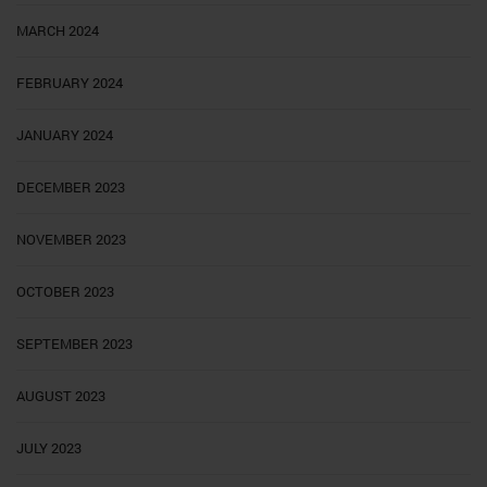
MARCH 2024
FEBRUARY 2024
JANUARY 2024
DECEMBER 2023
NOVEMBER 2023
OCTOBER 2023
SEPTEMBER 2023
AUGUST 2023
JULY 2023