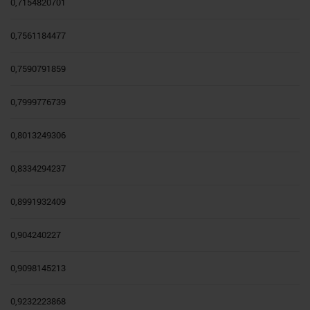
0,7154820701
0,7561184477
0,7590791859
0,7999776739
0,8013249306
0,8334294237
0,8991932409
0,904240227
0,9098145213
0,9232223868