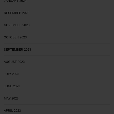
JANUARY 2024
DECEMBER 2023
NOVEMBER 2023
OCTOBER 2023
SEPTEMBER 2023
AUGUST 2023
JULY 2023
JUNE 2023
MAY 2023
APRIL 2023