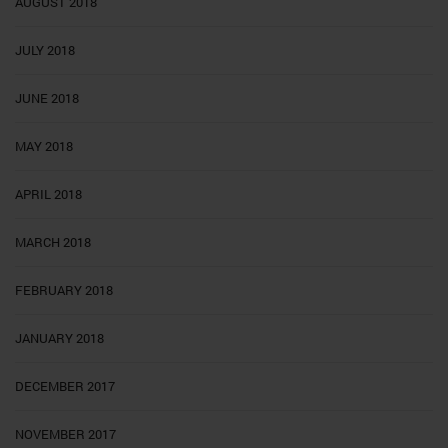
AUGUST 2018
JULY 2018
JUNE 2018
MAY 2018
APRIL 2018
MARCH 2018
FEBRUARY 2018
JANUARY 2018
DECEMBER 2017
NOVEMBER 2017