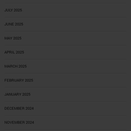
JULY 2025
JUNE 2025
MAY 2025
APRIL 2025
MARCH 2025
FEBRUARY 2025
JANUARY 2025
DECEMBER 2024
NOVEMBER 2024