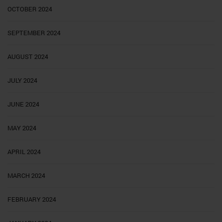
OCTOBER 2024
SEPTEMBER 2024
AUGUST 2024
JULY 2024
JUNE 2024
MAY 2024
APRIL 2024
MARCH 2024
FEBRUARY 2024