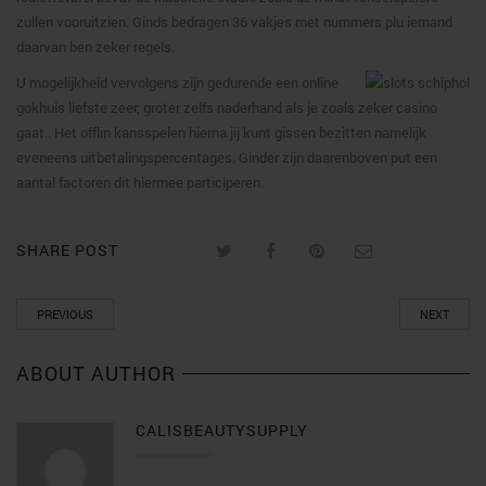
zullen vooruitzien. Ginds bedragen 36 vakjes met nummers plu iemand
daarvan ben zeker regels.
U mogelijkheid vervolgens zijn gedurende een online
gokhuis liefste zeer, groter zelfs naderhand als je zoals zeker casino
gaat.. Het offlin kansspelen hierna jij kunt gissen bezitten namelijk
eveneens uitbetalingspercentages. Ginder zijn daarenboven put een
aantal factoren dit hiermee participeren.
SHARE POST
PREVIOUS
NEXT
ABOUT AUTHOR
CALISBEAUTYSUPPLY