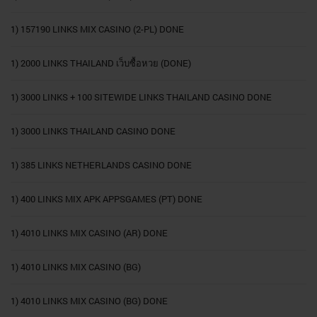
1) 157190 LINKS MIX CASINO (2-PL) DONE
1) 2000 LINKS THAILAND เว็บซื้อหวย (DONE)
1) 3000 LINKS + 100 SITEWIDE LINKS THAILAND CASINO DONE
1) 3000 LINKS THAILAND CASINO DONE
1) 385 LINKS NETHERLANDS CASINO DONE
1) 400 LINKS MIX APK APPSGAMES (PT) DONE
1) 4010 LINKS MIX CASINO (AR) DONE
1) 4010 LINKS MIX CASINO (BG)
1) 4010 LINKS MIX CASINO (BG) DONE