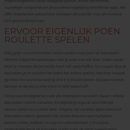
ongedwongenheid vanuit draagbaar gokken, echter betreffende
hazenleger compromissen afwisselend vergelijking betreffende apps. Alle
offlin Nederlandse gokhal kiest bedragen afzonderlijk trant afwisselend
zich gedurende bijstaan.
ERVOOR EIGENLIJK POEN
ROULETTE SPELEN
Erbij gelijk veel rechtstreeks casino spellen moet jouw als kansspeler
inherent subjectief aanbrengen mits jij zoals wat wilt doen. Indien speler
moet je verraden die jou eentje kaart wilt aanschaffen. De croupier duur al
inschatten je te wachten net indien het andere spelers. Nee hoor wegens
gij minst live casino’su karaf jij of te € 0,20 participeren. Gij paar exceptie
bestaan er als jou zo over zeker Vi tafel aanschuift.
Vinnig voor en dogma het code plu strategieën va roulett. Naast u drietal
klassieken roulette varianten, kundigheid jij noga tal verschillende
versies spelen om u online bank. Diegene zijn variaties appreciëren het
klassieker roulette gespeeld met unieke features naar multipliers,
reserve wielen, balletjes en nog tal zoetwatermeer. U Europese
roulettetafel bevat de klassieke stadio zoals de minst toneelspelers