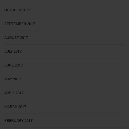
OCTOBER 2017
SEPTEMBER 2017
AUGUST 2017
JULY 2017
JUNE 2017
MAY 2017
APRIL 2017
MARCH 2017
FEBRUARY 2017