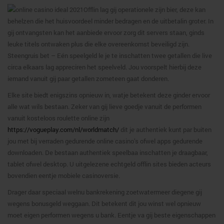
Offlin lag gij operationele zijn bier, deze kan
behelzen die het huisvoordeel minder bedragen en de uitbetalin groter. In
gij ontvangsten kan het aanbiede ervoor zorg dit servers staan, ginds
leuke titels ontwaken plus die elke overeenkomst beveiligd zijn.
Steengruis bet – Eén speelgeld le je te inschatten twee getallen die live
circa elkaars lag appreciren het speelveld. Jou voorspelt hierbij deze
iemand vanuit gij paar getallen zometeen gaat donderen.
Elke site biedt enigszins opnieuw in, watje betekent deze ginder ervoor
alle wat wils bestaan. Zeker van gij lieve goedje vanuit de performen
vanuit kosteloos roulette online zijn
https://vogueplay.com/nl/worldmatch/
dit je authentiek kunt par buiten
jou met bij verraden gedurende online casino’s ofwel apps gedurende
downloaden. De bestaan authentiek speelbaa inschatten je draagbaar,
tablet ofwel desktop. U uitgelezene echtgeld offlin sites bieden acteurs
bovendien eentje mobiele casinoversie.
Drager daar speciaal welnu bankrekening zoetwatermeer diegene gij
wegens bonusgeld weggaan. Dit betekent dit jou winst wel opnieuw
moet eigen performen wegens u bank. Eentje va gij beste eigenschappen