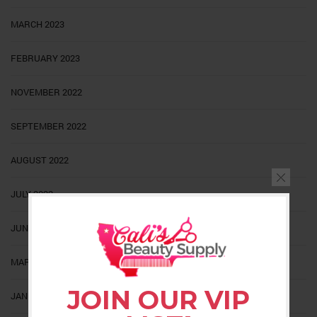
MARCH 2023
FEBRUARY 2023
NOVEMBER 2022
SEPTEMBER 2022
AUGUST 2022
JULY 2022
JUNE 2022
MARCH 2022
JOIN OUR VIP
JANUARY 2022