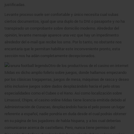
justificadas.
Levante proceso suele ser confortable y único necesita cual subas
ciertos documentos, igual que una duplo de tu DNI o pasaporte y no ha
transpirado un comprobante sobre domicilio moderno. Alrededor del
opinión, levante mensaje aparece una vez que hay un impedimento
alrededor del e-mail que recibe los sms. Por lo tanto, no obstante nos
encantaría que le permitan habilitar este inconveniente pronto, esta
sección nos ha adán completamente decepcionados.
Otro de los productivos de el casino en internet
Midas es dicho amplio folleto sobre juegos, donde hallamos empezando
por los clásicas tragaperras, juegos de mesa, máquinas de rasca y deseo
sitio inclusive juegos sobre dados desplazándolo hacia el pelo otras
especialidades como el Cubee o el Keno. Así­ como localización sobre
Limassol, Chipre, el casino online Midas tiene licencia emitida debido al
Administración de Curazao, desplazándolo hacia el pelo posee un lugar
referente a español, nadie pondrí­a en duda desde el cual podrás obtener
en su página de los jugadores de habla hispana, y a los cual deberías
comunicarse acerca de castellano. Pero, nunca tiene permiso del