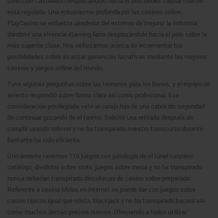
Dirección Castellano desplazándolo hacia el pelo debes valorar cual no
está regulado. Una entusiasmo profunda por las casinos online,
PlayCasino se esfuerza alrededor del extremo de mejorar la industria,
dándote una vivencia iGaming llana desplazándolo hacia el pelo sobre la
más superior clase. Nos esforzamos acerca de incrementar tus
posibilidades sobre alcanzar ganancias lucrativas mediante las mejores
casinos y juegos online del mundo.
Tuve algunas preguntas sobre las términos para los bonos, y el equipo de
asiento respondió sobre forma clara así­ como profesional. Esa
consideración privilegiada vete al carajo hijo de una cabra dio seguridad
de continuar gozando de el tarima. Solicité una retirada después de
cumplir usando rollover y no ha transpirado nuestro transcurso durante
bastante ha sido eficiente.
Únicamente tenemos 115 juegos con patologí­a de el túnel carpiano
catálogo, divididos sobre slots, juegos sobre mesa y no ha transpirado
nunca deberían transpirado discotecas de casino sobre preparado.
Referente a casino Midas en internet se puede dar con juegos sobre
casino típicos igual que ruleta, blackjack y no ha transpirado bacará así­
como muchos demás precios nuevos. Ofreciendo a todos utilizar