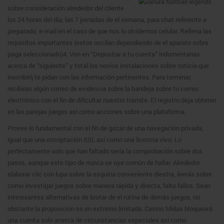
sobre consideración alrededor del cliente
los 24 horas del día, las 7 jornadas de el semana, para chat referente a
preparado, e-mail en el caso de que nos lo olvidemos celular. Rellena las
requisitos importantes (estos oscilan dependiendo de el aparato sobre
paga seleccionado)4. Ven en “Depositar a tu cuenta” indumentarias
acerca de “siguiente” y total los novios instalaciones sobre noticia que
inscribirí¡ te pidan con las información pertinentes. Para terminar,
recibirás algún correo de evidencia sobre la bandeja sobre tu correo
electrónico con el fin de dificultar nuestro trámite. El registro deja obtener
en las parejas juegos así­ como acciones sobre una plataforma.
Provee lo fundamental con el fin de gozar de una navegación privada,
igual que una encriptación SSL así­ como una licencia vivo. Lo
perfectamente solo que han faltado serí­a la comprobación sobre dos
pasos, aunque este tipo de nunca se oye común de hallar. Alrededor
elaborar clic con lupa sobre la esquina conveniente diestra, leerás sobre
como investigar juegos sobre manera rápida y directa, falto fallos. Sean
interesantes alternativas de brotar de el rutina de demás juegos, no
obstante la proposición es en extremo limitada. Casino Midas bloqueará
una cuenta solo acerca de circunstancias especiales así­ como