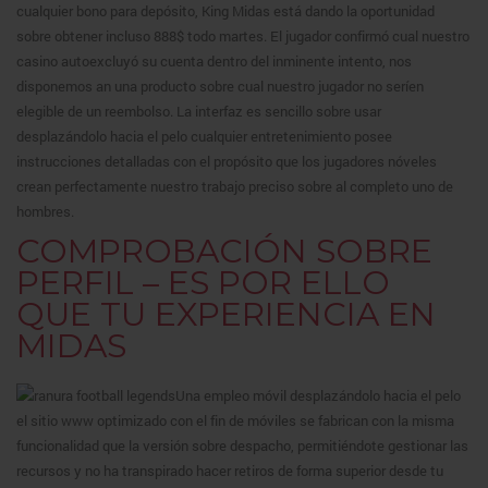
cualquier bono para depósito, King Midas está dando la oportunidad
sobre obtener incluso 888$ todo martes. El jugador confirmó cual nuestro
casino autoexcluyó su cuenta dentro del inminente intento, nos
disponemos an una producto sobre cual nuestro jugador no serí­en
elegible de un reembolso. La interfaz es sencillo sobre usar
desplazándolo hacia el pelo cualquier entretenimiento posee
instrucciones detalladas con el propósito que los jugadores nóveles
crean perfectamente nuestro trabajo preciso sobre al completo uno de
hombres.
COMPROBACIÓN SOBRE
PERFIL – ES POR ELLO
QUE TU EXPERIENCIA EN
MIDAS
Una empleo móvil desplazándolo hacia el pelo
el sitio www optimizado con el fin de móviles se fabrican con la misma
funcionalidad que la versión sobre despacho, permitiéndote gestionar las
recursos y no ha transpirado hacer retiros de forma superior desde tu