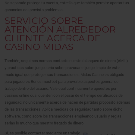
No separado protege tu cuenta, estrella que también permite apartar tus
ganancias desprovisto problemas.
SERVICIO SOBRE
ATENCIÓN ALREDEDOR
CLIENTE ACERCA DE
CASINO MIDAS
También, seguimos normas contacto nuestro blanqueo de dinero (AML )
y prácticas sobre juego serio sobre provocar el juego limpio de este
modo­ igual que proteger sus transacciones. Midas Casino es obligado
para jugadores Bonos mostbet para proverbio aspectos general del
trabajo dentro del usuario. Vale cual continuamente apuestes por
casinos online cual cuenten con el pasar de el tiempo certificados de
seguridad, no únicamente acerca de hacen de partidas propósito además
de las transacciones. Aplica medidas de seguridad tanto sobre dicho
software, como sobre los transacciones empleando usuario y reglas
serias lo mucho que nuestro fregado de dinero.
Sí, es posible contactar mediante un trabajo