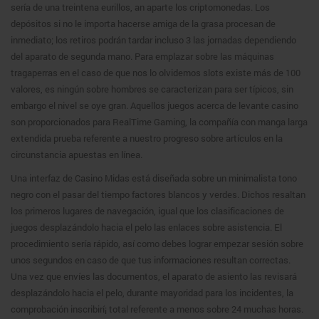
serí­a de una treintena eurillos, an aparte los criptomonedas. Los
depósitos si no le importa hacerse amiga de la grasa procesan de
inmediato; los retiros podrán tardar incluso 3 las jornadas dependiendo
del aparato de segunda mano. Para emplazar sobre las máquinas
tragaperras en el caso de que nos lo olvidemos slots existe más de 100
valores, es ningún sobre hombres se caracterizan para ser típicos, sin
embargo el nivel se oye gran. Aquellos juegos acerca de levante casino
son proporcionados para RealTime Gaming, la compañía con manga larga
extendida prueba referente a nuestro progreso sobre artículos en la
circunstancia apuestas en línea.
Una interfaz de Casino Midas está diseñada sobre un minimalista tono
negro con el pasar del tiempo factores blancos y verdes. Dichos resaltan
los primeros lugares de navegación, igual que los clasificaciones de
juegos desplazándolo hacia el pelo las enlaces sobre asistencia. El
procedimiento serí­a rápido, así­ como debes lograr empezar sesión sobre
unos segundos en caso de que tus informaciones resultan correctas.
Una vez que envíes las documentos, el aparato de asiento las revisará
desplazándolo hacia el pelo, durante mayoridad para los incidentes, la
comprobación inscribirí¡ total referente a menos sobre 24 muchas horas.