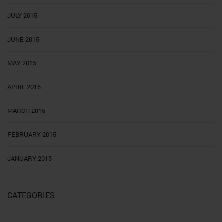
JULY 2015
JUNE 2015
MAY 2015
APRIL 2015
MARCH 2015
FEBRUARY 2015
JANUARY 2015
CATEGORIES