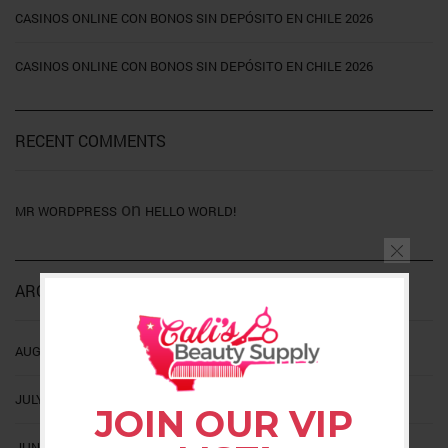
CASINOS ONLINE CON BONOS SIN DEPÓSITO EN CHILE 2026
CASINOS ONLINE CON BONOS SIN DEPÓSITO EN CHILE 2026
RECENT COMMENTS
on
MR WORDPRESS
HELLO WORLD!
ARCHIVES
AUGUST 2026
JULY 2026
JOIN OUR VIP
JUNE 2026