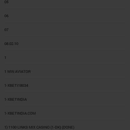
05
06
07
08.02.10
1
1 WIN AVIATOR
1-XBETI18034
1-XBETINDIA
1-XBETINDIA.COM
1) 1100 LINKS MIX CASINO (1-DK) (DONE)