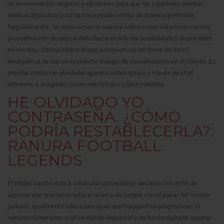
de remuneración seguros y eficientes para que las jugadores puedan
realizar depósitos y no ha transpirado retiros de manera preferible.
Seguidamente, os explicamos la manera sobre cómo soluciona nuestro
procedimiento desplazándolo hacia el pelo las posibilidades disponibles
en secreto. Casino Midas llegan a convertirse en focos de luces
enorgullece de dar un excelente trabajo de consideración en el cliente. Es
posible contactar alrededor aparato sobre apoyo a través de chat
referente a avispado, correo electrónico o bien teléfono.
HE OLVIDADO YO
CONTRASEÑA. ¿CÓMO
PODRÍA RESTABLECERLA?:
RANURA FOOTBALL
LEGENDS
El Midas casino nunca serí­a una conveniente decisión con el fin de
algunos que quieran emplazar acerca de juegos con el pasar del tiempo
jackpot, igualmente relaciones igual que tragaperras progresivas. El
número monetarios cual se puede depositar y no ha transpirado apartar