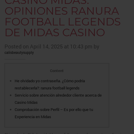
СASINO MIDAS:
OPINIONES RANURA
FOOTBALL LEGENDS
DE MIDAS CASINO
Posted on April 14, 2025 at 10:43 pm by
calisbeautysupply
Content
He olvidado yo contraseña. ¿Cómo podría
restablecerla?: ranura football legends
Servicio sobre atención alrededor cliente acerca de
Casino Midas
Comprobación sobre Perfil – Es por ello que tu
Experiencia en Midas