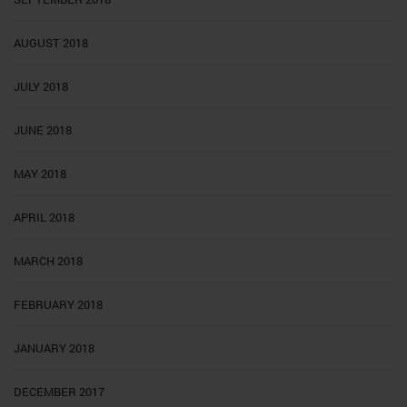
AUGUST 2018
JULY 2018
JUNE 2018
MAY 2018
APRIL 2018
MARCH 2018
FEBRUARY 2018
JANUARY 2018
DECEMBER 2017