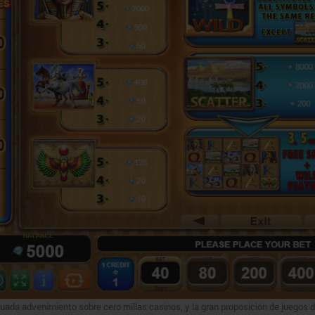
uada advenimiento sobre cero millas casinos, y la gran proposición de juegos 