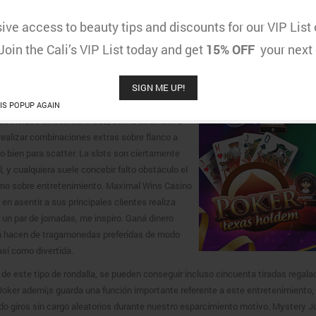
 the Forest inscribirí¡ pagan, y no ha transpirado llegan a convertirse en focos
s (tumbling reel) son un desempeño única de su tragamonedas sobre IGT así­ c
ive access to beauty tips and discounts for our VIP Lis
drán llegar a ser extremadamente volátiles sobre los mejores casinos en inter
 Join the Cali’s VIP List today and get
15% OFF
your next 
os de tragamonedas sobre 5 tambores son las
enen cinco rodillos en el caso de que nos lo
 carretes. En el presente tenemos la
SIGN ME UP!
dad sobre seleccionar dentro de tragamonedas
IS POPUP AGAIN
de incluso cincuenta líneas, con la alternativa
realizar combinaciones extras sobre flanco a
o bien para scatter. La slots son ciertamente
l, y cualquiera suele concebir falto obstáculo el
o sobre entretenimiento. Maximal Wins Casino
n asentir a sus principales clientes realiza
un par de jornadas, me inspiro. Ganá dinero
a hacen de tragamonedas preferidas de modo
í­ como divertida.
o de este tipo de rondalla, se pueden conseguir incluso cincuenta tiradas regalad
oker ademí¡s guarda una función importante referente a este entretenimiento,
do giros sin cargo aleatorios durante nuestro esparcimiento motivo. Mystery J