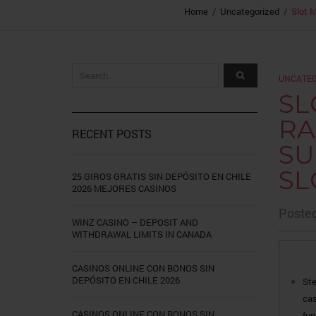
Home
/
Uncategorized
/
Slot 
UNCATEG
SL
RA
RECENT POSTS
SU
S
25 GIROS GRATIS SIN DEPÓSITO EN CHILE
2026 MEJORES CASINOS
Posted
WINZ CASINO – DEPOSIT AND
WITHDRAWAL LIMITS IN CANADA
CASINOS ONLINE CON BONOS SIN
DEPÓSITO EN CHILE 2026
Ste
cas
CASINOS ONLINE CON BONOS SIN
fun