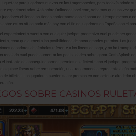
 juguetear para jugadores nuevos en las tragamonedas, pero todavía brinda su
te experimentados. Acá sobre Onlinecasinocl.com, sabemos que una vez que ll
os jugadores chilenos no tienen conformarse con el pasar del tiempo menos a co
 sobre estos sitios nada más hay con el fin de jugadores en España con el pa
l esparcimiento cuenta con cualquier jackpot progresivo cual puede ser ganad
ento, cosa que aumenta las posibilidades de sacar grandes premios. Los jugad
iones ganadoras de símbolos referente a los líneas de paga, y no ha transpi
os regalado cual puede aumentar las posibilidades sobre ganar. Cash Splash de
 el instante de conseguir enormes premios en eficiente con el jackpot progres
pelo quince líneas sobre remuneración, una tragamonedas representa algún moti
s de billetes. Los jugadores pueden sacar premios en competente alrededor o
eración.
EGOS SOBRE CASINOS RULET