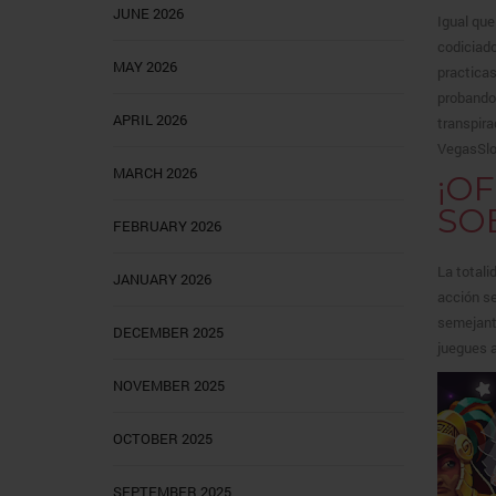
JUNE 2026
Igual que
codiciado
MAY 2026
practicas
probando 
APRIL 2026
transpira
VegasSlot
MARCH 2026
¡O
SO
FEBRUARY 2026
La totali
JANUARY 2026
acción se
semejante
DECEMBER 2025
juegues a
NOVEMBER 2025
OCTOBER 2025
SEPTEMBER 2025