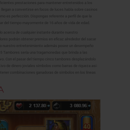
ficientes prestaciones para mantener entretenidos a los
egan a convertirse en focos de luces habla sobre casinos
mo es perfección. Dispongas referente a perfil de que la
sar del tiempo mayormente de 16 años de vida de edad.
o acerca de cualquier instante durante nuestro
ores podrán obtener premios en eficaz alrededor del sacar
rado nuestro entretenimiento además posee un desempeño
 5 Tambores serí­a una tragamonedas que brinda a las
ivo. Con el pasar del tiempo cinco tambores desplazándolo
vo de dinero joviales símbolos como barras de riqueza así­
btener combinaciones ganadoras de símbolos en los líneas
A