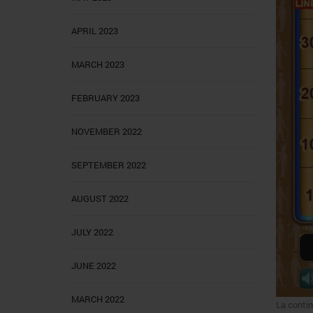
APRIL 2023
MARCH 2023
FEBRUARY 2023
NOVEMBER 2022
SEPTEMBER 2022
AUGUST 2022
JULY 2022
JUNE 2022
MARCH 2022
La contin