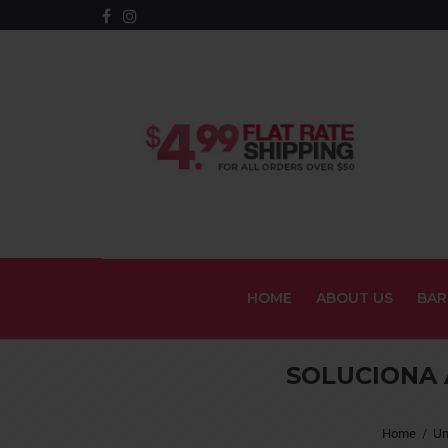
HOME
ABOUT US
BAR
SOLUCIONA 
Home
/
Un