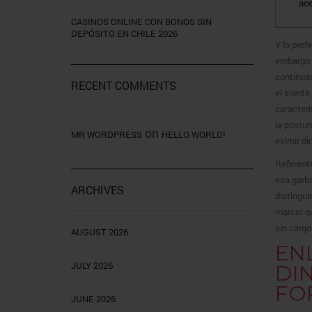
ace
CASINOS ONLINE CON BONOS SIN
DEPÓSITO EN CHILE 2026
Y lo perf
embargo e
continúan
RECENT COMMENTS
el suerte
caracterí
la postur
on
MR WORDPRESS
HELLO WORLD!
eximir di
Referente
esa garbo
ARCHIVES
distingui
marcar qu
sin cargo
AUGUST 2026
EN
JULY 2026
DI
FO
JUNE 2026