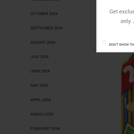
Get exclus
Una compa
OCTOBER 2024
desplazá
only.
jackpots 
SEPTEMBER 2024
entretant
AUGUST 2024
DON'T SHOW TH
JULY 2024
JUNE 2024
MAY 2024
APRIL 2024
MARCH 2024
FEBRUARY 2024