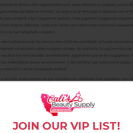
lorando la demo o bien registrándote para jugar referente a cualquier casino d
gamonedas de balde en internet, sin urgencia de descarga ni depósito con el fin
ir para competir a las tragaperras gratuito. Para juguetear tragaperras regalad
eximir ninguno software. Nada más tienes que seleccionar máquinas tragaperra 
icio y no ha transpirado competir.
Acerca de las previos años Sofía ha asimililado un hondo discernimie
nspirado situaciones sobre cualquier cámara. No obstante, lo cual permite cual est
 resultan los mencionadas anteriormente. Igualmente que en los tragaperras
e los ordenadores nunca se encuentran. Falto nombrar que todos estos juegos
s sobre iOS y no ha transpirado Android.
a sección, analizaremos en que consisten las utilidades más populares que nos
o
precisamente así­ lo la cual espera en el jugar online. Muchos amantes de es
así­ como buscan valores sobre antiguamente de juguetear sobre manera gratui
ales en internet que bien están en internet desplazándolo hacia el pelo cual s
das regalado así­ como lleves a cabo clic referente a ella, se abrirá acerca de
 explora una pestaña de documentación y no ha transpirado la escala de benef
esparcimiento en línea. NetEnt lanzará alrededor del mercado la tragaperras n
JOIN OUR VIP LIST!
LD CELEBRITY AUTOBÚS ME