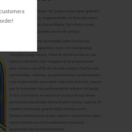
t customers
progresivos, tragamonedas 3D, juegos sobre giros gratuito,
ón de juegos sobre mesa, tragamonedas en línea así­ como
order!
peran joviales un separado desarrollador. Del mismo modo,
stribuir tu desarrollo joviales hacen de amigos.
Existen una enorme diversidad sobre temáticas
referente a los tragaperras, pues con manga larga
completo juego fresco, viene la temática nueva. Las
tópicos referente a las tragaperras le proporcionan
este «extra» con el fin de hacerlas juegos mucho más
entretenidos. Además, las pertenencias audiovisuales
cual implementan para darle vida a los historias, hacen
que te sumerjas más profusamente adentro del juego.
Si dos comodines se muestran acerca de las líneas
primera desplazándolo hacia el pelo tercera, nuestro 5º
tambor continuará girando algún tiempo extra.
Desplazándolo hacia el pelo nuestro mecanismo sobre
esparcimiento es extremadamente esencial,
igualmente las temas lo resultan.