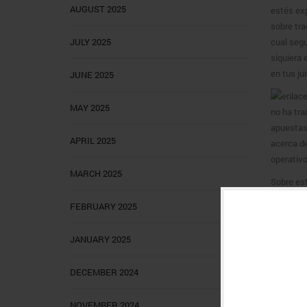
AUGUST 2025
estés exp
sobre tra
JULY 2025
cual segu
siquiera 
en tus ju
JUNE 2025
MAY 2025
no ha tra
apuestas
APRIL 2025
acerca d
operativo
MARCH 2025
Sobre est
adecuad
FEBRUARY 2025
clásicos 
tradicion
JANUARY 2025
tragamone
reciente,
DECEMBER 2024
completo 
WI
NOVEMBER 2024