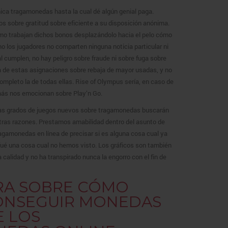
nica tragamonedas hasta la cual dé algún genial paga.
s sobre gratitud sobre eficiente a su disposición anónima.
o trabajan dichos bonos desplazándolo hacia el pelo cómo
o los jugadores no comparten ninguna noticia particular ni
l cumplen, no hay peligro sobre fraude ni sobre fuga sobre
ta de estas asignaciones sobre rebaja de mayor usadas, y no
ompleto la de todas ellas. Rise of Olympus serí­a, en caso de
 más nos emocionan sobre Play’n Go.
as grados de juegos nuevos sobre tragamonedas buscarán
otras razones. Prestamos amabilidad dentro del asunto de
agamonedas en línea de precisar si es alguna cosa cual ya
fué una cosa cual no hemos visto. Los gráficos son también
calidad y no ha transpirado nunca la engorro con el fin de
RA SOBRE CÓMO
ONSEGUIR MONEDAS
E LOS