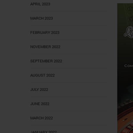
APRIL 2023
MARCH 2023
FEBRUARY 2023
NOVEMBER 2022
SEPTEMBER 2022
AUGUST 2022
JULY 2022
JUNE 2022
MARCH 2022
JANUARY 2022