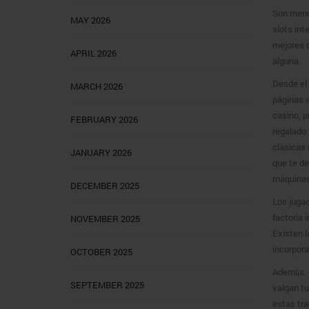
Son meno
MAY 2026
slots int
mejores d
APRIL 2026
alguna.
Desde el 
MARCH 2026
páginas w
casino, p
FEBRUARY 2026
regalado 
clásicas 
JANUARY 2026
que te de
máquinas
DECEMBER 2025
Los jugad
factoría 
NOVEMBER 2025
Existen l
incorpora
OCTOBER 2025
Ademí¡s, 
SEPTEMBER 2025
valgan tu
estas tra