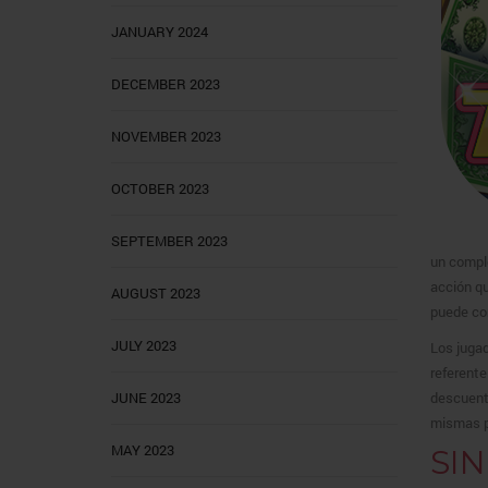
JANUARY 2024
DECEMBER 2023
NOVEMBER 2023
OCTOBER 2023
SEPTEMBER 2023
un comple
acción qu
AUGUST 2023
puede co
JULY 2023
Los jugad
referent
JUNE 2023
descuen
mismas p
MAY 2023
SI