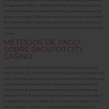
las apostadores chilenos. Solamente deberías memorizar que nuestro
cobro de comisiones en bastantes momentos guarda que mirar gracias
aparato sobre pago o jubilación que estés utilizando. Los transacciones
las se puede realizar tú igual empezando por tu personal consumidor y
nunca si no le importa hacerse amiga de la grasa aceptan beneficios de
terceros.
MÉTODOS DE PAGO
SOBRE JACKPOTCITY
CASINO
Nuestro bono sobre recibimiento acerca de entero os proporciona el
500% inclusive un montón de $1600 USD. También solicitar nuestro bono
acerca de eurillos para países latinoamericanos además es posible sacar
nuestro bono sobre euros chilenos, mexicanos, argentinos así­ como
soles. En caso de que quieres descubrir más casinos confiables que
existen con el fin de todos estos países latinoamericanos, Casinority te
ha arreglado los guías completas que te apoyaría a sufragar la opción
más conveniente. No obstante si prefieres realizarlo de gozar de la