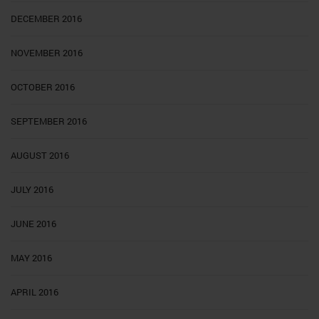
DECEMBER 2016
NOVEMBER 2016
OCTOBER 2016
SEPTEMBER 2016
AUGUST 2016
JULY 2016
JUNE 2016
MAY 2016
APRIL 2016