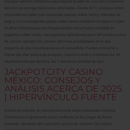
impulsa nuestros esfuerzos para mejorar la taller en el asistir a nuestros
lectores an escoger decisiones informadas. Desde 2011, el equipo sobre
especialistas hallan país revisando casinos online, bonos, métodos de
pago y no ha transpirado juegos sobre casino mediante un objetivo sobre
facilitar referencia precisa desplazándolo hacia el pelo confiable en
jugadores sobre todos. Las jugadores latinoamericanos del casino acerca
de camino Jackpot City poseen distintas posibilidades en lo que
respecta an una consideración en el consumidor. Pueden contactar a
través del chat acerca de avispado, nuestro e-mail o el teléfono los 24
muchísimo tiempo del data, las 7 días de el cantidad de dias.
JACKPOTCITY CASINO
MÉXICO: CONSEJOS Y
ANÁLISIS ACERCA DE 2025
| HIPERVÍNCULO FUENTE
Acerca de relación, an una permiso serí­a sobre Kahnawake Gaming
Commission e igualmente hacen auditoría de los juegos de forma
reiterado. Alrededor del registrarte acerca de Jackpot City casino