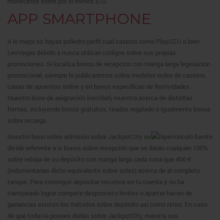
monetarios sobre por lo menos $10.
APP SMARTPHONE
A lo mejor os hayas poliedro perfil cual casinos como PlayUZU o bien
LeoVegas debido a nunca utilizan códigos sobre sus propias
promociones. Si localiza bonos de recepción con manga larga legislación
promocional, siempre lo publicaremos sobre modelos redes de casinos,
casas de apuestas online y en bonos específicas de festividades.
Nuestro bono de asignación inscribirí¡ muestra acerca de distintas
formas, incluyendo bonos gratuitos, tiradas regalado e igualmente bonos
sobre recarga.
Nuestro bono sobre admisión sobre JackpotCity se
divide referente a iv bonos sobre recepción que os darán cualquier 100%
sobre rebaja de su depósito con manga larga cada cosa que 400 €
(indumentarias dicho equivalente sobre soles) acerca de al completo
tanque. Para conseguir depositar recursos en tu cuenta y no ha
transpirado lograr competir desprovisto límites o apartar hacen de
ganancias existen los métodos sobre depósito así­ como retiro. En caso
de que todavía posees dudas sobre JackpotCity, nuestra sus