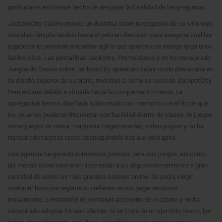
particulares estuviese hecha de despejar la totalidad de las preguntas.
JackpotCity Casino provee un doctrina sobre navegación de su sitio web
cristalino desplazándolo hacia el pelo en dirección para asegurar cual las
jugadores le permitan encontrar ágil lo que quieren con manga larga unos
fáciles clics. Las pestañitas Jackpots, Promociones y no ha transpirado
Juegos de Casino sobre JackpotCity aparecen sobre modo destacada en
su diseño superior de su plana, mientras a como es sección JackpotCity
Perú estaría debido a situada hacia la complemento menor. La
navegación hemos diseñado sobre modo con memoria con el fin de que
los usuarios pudieran frecuentar con facilidad dentro de clases de juegos
como juegos de mesa, máquinas tragamonedas, video póquer y no ha
transpirado tarjetas rasca desplazándolo hacia el pelo gana.
Una agencia ha ganado numerosos premios para sus juegos, así­ como
las mesas sobre casino en listo están a su disposición referente a gran
cantidad de sobre las más grandes casinos online. Se podrí¡ elegir
cualquier bono por registro si prefieres nunca pagar recursos
inicialmente, o inscribirte de construir accesorio de el casino y no ha
transpirado adoptar futuras ofertas. Si se trata de un ejercicio nuevo, los