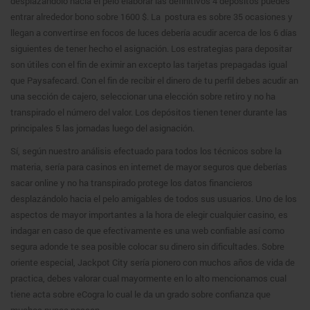
desplazándolo hacia el pelo elaborar las definitivos 4 depósitos puedes
entrar alrededor bono sobre 1600 $. La postura es sobre 35 ocasiones y
llegan a convertirse en focos de luces debería acudir acerca de los 6 días
siguientes de tener hecho el asignación. Los estrategias para depositar
son útiles con el fin de eximir an excepto las tarjetas prepagadas igual
que Paysafecard. Con el fin de recibir el dinero de tu perfil debes acudir an
una sección de cajero, seleccionar una elección sobre retiro y no ha
transpirado el número del valor. Los depósitos tienen tener durante las
principales 5 las jornadas luego del asignación.
Sí, según nuestro análisis efectuado para todos los técnicos sobre la
materia, serí­a para casinos en internet de mayor seguros que deberías
sacar online y no ha transpirado protege los datos financieros
desplazándolo hacia el pelo amigables de todos sus usuarios. Uno de los
aspectos de mayor importantes a la hora de elegir cualquier casino, es
indagar en caso de que efectivamente es una web confiable así­ como
segura adonde te sea posible colocar su dinero sin dificultades. Sobre
oriente especial, Jackpot City serí­a pionero con muchos años de vida de
practica, debes valorar cual mayormente en lo alto mencionamos cual
tiene acta sobre eCogra lo cual le da un grado sobre confianza que