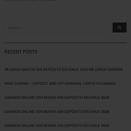
RECENT POSTS
25 GIROS GRATIS SIN DEPÓSITO EN CHILE 2026 MEJORES CASINOS
WINZ CASINO – DEPOSIT AND WITHDRAWAL LIMITS IN CANADA
CASINOS ONLINE CON BONOS SIN DEPÓSITO EN CHILE 2026
CASINOS ONLINE CON BONOS SIN DEPÓSITO EN CHILE 2026
CASINOS ONLINE CON BONOS SIN DEPÓSITO EN CHILE 2026