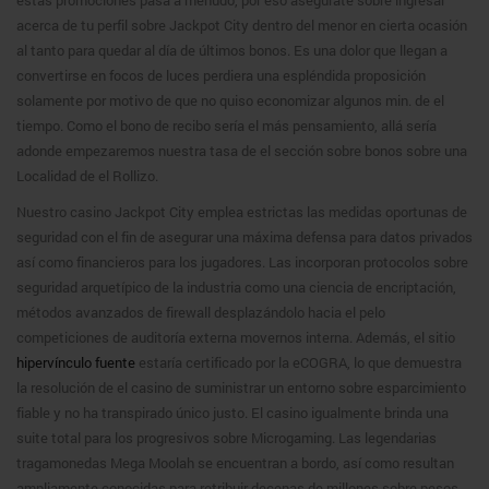
estas promociones pasa a menudo, por eso asegúrate sobre ingresar
acerca de tu perfil sobre Jackpot City dentro del menor en cierta ocasión
al tanto para quedar al día de últimos bonos. Es una dolor que llegan a
convertirse en focos de luces perdiera una espléndida proposición
solamente por motivo de que no quiso economizar algunos min. de el
tiempo. Como el bono de recibo serí­a el más pensamiento, allá serí­a
adonde empezaremos nuestra tasa de el sección sobre bonos sobre una
Localidad de el Rollizo.
Nuestro casino Jackpot City emplea estrictas las medidas oportunas de
seguridad con el fin de asegurar una máxima defensa para datos privados
así­ como financieros para los jugadores. Las incorporan protocolos sobre
seguridad arquetípico de la industria como una ciencia de encriptación,
métodos avanzados de firewall desplazándolo hacia el pelo
competiciones de auditoría externa movernos interna. Además, el sitio
hipervínculo fuente
estaría certificado por la eCOGRA, lo que demuestra
la resolución de el casino de suministrar un entorno sobre esparcimiento
fiable y no ha transpirado único justo. El casino igualmente brinda una
suite total para los progresivos sobre Microgaming. Las legendarias
tragamonedas Mega Moolah se encuentran a bordo, así­ como resultan
ampliamente conocidas para retribuir decenas de millones sobre pesos