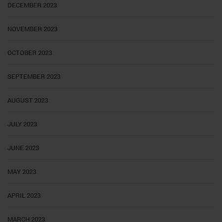
DECEMBER 2023
NOVEMBER 2023
OCTOBER 2023
SEPTEMBER 2023
AUGUST 2023
JULY 2023
JUNE 2023
MAY 2023
APRIL 2023
MARCH 2023