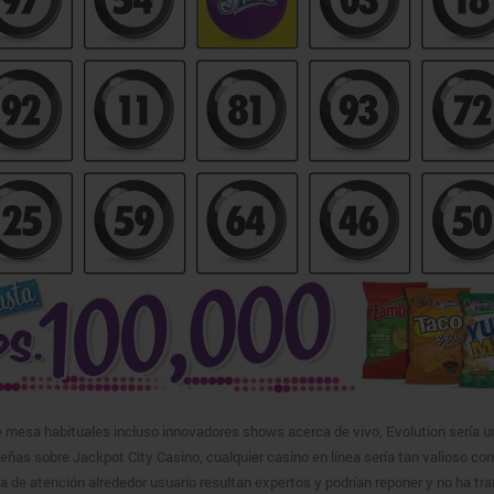
 mesa habituales incluso innovadores shows acerca de vivo, Evolution serí­a u
eñas sobre Jackpot City Casino, cualquier casino en línea serí­a tan valioso co
a de atención alrededor usuario resultan expertos y podrían reponer y no ha tr