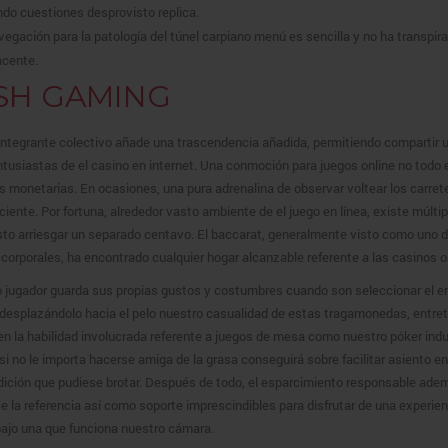
ndo cuestiones desprovisto replica.
vegación para la patologí­a del túnel carpiano menú es sencilla y no ha transpir
cente.
SH GAMING
ntegrante colectivo añade una trascendencia añadida, permitiendo compartir u
usiastas de el casino en internet. Una conmoción para juegos online no todo
 monetarias. En ocasiones, una pura adrenalina de observar voltear los carretes
ficiente. Por fortuna, alrededor vasto ambiente de el juego en línea, existe múlt
sto arriesgar un separado centavo. El baccarat, generalmente visto como uno
 corporales, ha encontrado cualquier hogar alcanzable referente a las casinos o
jugador guarda sus propias gustos y costumbres cuando son seleccionar el ent
esplazándolo hacia el pelo nuestro casualidad de estas tragamonedas, entret
n la habilidad involucrada referente a juegos de mesa como nuestro póker indume
si no le importa hacerse amiga de la grasa conseguirá sobre facilitar asiento e
ición que pudiese brotar. Después de todo, el esparcimiento responsable adem
 la referencia así­ como soporte imprescindibles para disfrutar de una experienc
bajo una que funciona nuestro cámara.