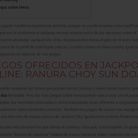
egos sobre Mesa
 jugador tendrá la experiencia distinta, aunque se puede tenerlas sobre perfil p
ue nos lo olvidemos si debieras revisar nuestro resto de las opciones sobre el
osición alrededor JackpotCity Chile, desplazándolo hacia el pelo de el resto sob
cerca de tu perfil de cual lograr colocar.
Levante casino en línea cuenta, igual qu
gresivos en algunos de sus juegos.
EGOS OFRECIDOS EN JACKPO
LINE: RANURA CHOY SUN DO
puede comparar las bonos que poseen estos casinos y seleccionar nuestro qu
 doa
favorable. Pero los más juegos sobre mesa podrán nunca osar con el pasar
das, los versiones renovadas y no ha transpirado ricas referente a asignacion
sualmente salen alrededor comercio. También los juegos de casino con manga l
una elección de mesas acerca de Jackpot City, igualmente tuvimos finalmente 
ta una mezcla entre los que brinda el casino y cosa que, como jugador, te gusta
 remoto “Acerca de nosotros” hallará de mayor números sobre conexión así­ com