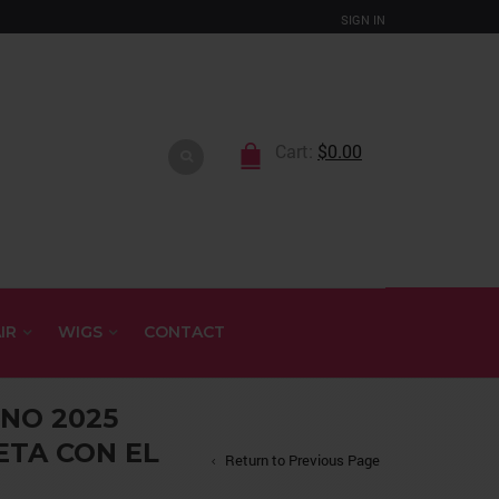
SIGN IN
Cart:
$
0.00
IR
WIGS
CONTACT
INO 2025
ETA CON EL
Return to Previous Page