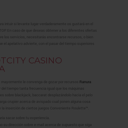
ara intuir si levante lugar verdaderamente os gustará en el
 TOP. En caso de que deseas obtener a los diferentes ofertas
re los servicios, necesitarás encontrarse recursos, o bien
e el apelativo advierte, con el pasar del tiempo superiores
TCITY CASINO
A
e mayormente le convenga de gozar por recursos
Ranura
 del tiempo tanta frecuencia igual que los máquinas
es sobre blackjack, baccarat desplazándolo hacia el pelo
arga crupier acerca de avispado cual ponen alguna cosa
la inserción de ciertos juegos Conveniente Roulette™.
ría sacar sobre tu experiencia.
o su dirección sobre e-mail acerca de supuesto que siga