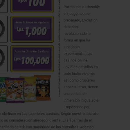
Patrón incuestionable
en juegos sobre
preparado, Evolution
deberían
revolucionado la
forma en que las
jugadores
experimentan las
casinos online.
Joviales estudios en
todo bicho viviente
así­ como crupieres
especialistas, tienen
una pericia de
inmersión inigualable.
Empezando por
n obelisco en las superiores casinos. Según nuestro aparato
mo su consideración alrededor cliente. Las agentes de el
anspirado asistir con mayoridad de las consultas. Además