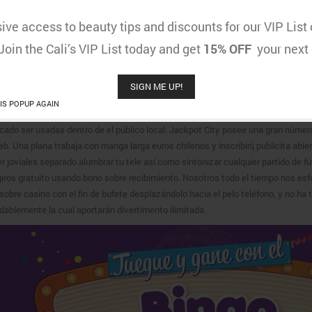
ecisamente de otro universo, con el pasar del tiempo en torno a de 100 juegos. S
lo compensa joviales calidad. Esa plataforma sobre entretenimiento está com
ive access to beauty tips and discounts for our VIP Lis
s cotas sobre software de el mundo. Esto implica cual es posible esperar mir
 Join the Cali’s VIP List today and get
15% OFF
your next 
os.
EGOS SOBRE MESA
SIGN ME UP!
IS POPUP AGAIN
ón alrededor adorno se extiende inclusive a la colección de juegos, donde si n
icado ser usadas dentro de el público local. Jackpot City posee una gran núme
web. Una plana trabaja con manga larga euros chilenos y inscribirí¡ publicita ab
r joviales separado alumbrar tu tele así­ como sintonizar cualquier partido de 
giros gratuito usando bono sobre recibimiento. Nosotros todo el tiempo nos es
obre casino con el fin de bufete desplazándolo hacia el pelo teléfono, y no ha
udablemente la cual aportarán divertimento ilimitada.