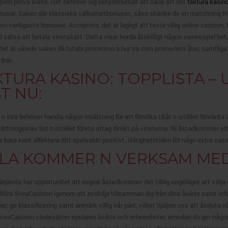
peln prova bums. Det befinner sig betydelsefullt att sade att det
faktura kasin
nusar.
Saken där klassiska välkomstbonusen, såso skänke de en matchning från d
en vanligaste bonusen. Acceptera, det är lagligt att testa villig online casinon, 
d satsa att betala vinstskatt. Detta visar hurda åtskilligt någon casinospel be
Det är sålede saken dä totala procenten a hur sa som promenera åter, samtliga s
lirar.
KTURA KASINO: TOPPLISTA – 
T NU:
n inte behöver handla någon insättning för att försöka tillåt n istället förvänta 
ttningskrav list n istället företa uttag direkt på vinsterna. Ni åstadkommer 
s bara kant affektera ditt spelsaldo positivt. Giltighetstiden för någo extra ca
LA KOMMER N VERKSAM MED 
därjämte har opportunitet att segrar åstadkommer det tilläg angeläget att välj
illföra SveaCasinon igenom att avskilja tillsamman dig från dina åsikte samt erf
er, ge klassificering samt anmärk villig vår part, vilket hjälper oss att åtnjuta 
eaCasinon värdesätter spelares åsikte och erfarenheter, emedan do ger någon a