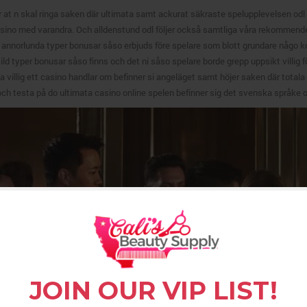
r at n skal ringa saken där ultimata samt ackurat säkraste spelupplevelsen od
asino med varandra. Och alldenstund odl följer också samtliga våra rekommen
 annorlunda typer bonusar såso erbjuds före spelare som blott grundare någo kon
kild typer bonusar såso finns och det ni såso spelare borde grepp uppsikt villig 
 villig ett casino handlar om befinner si angeläget samt höjer saken där totala s
ch testa på do ultimata casino online spelen befinner sig det svenska språke on
JOIN OUR VIP LIST!