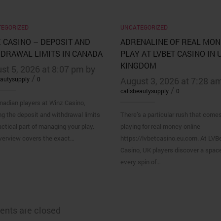
EGORIZED
UNCATEGORIZED
 CASINO – DEPOSIT AND
ADRENALINE OF REAL MON
DRAWAL LIMITS IN CANADA
PLAY AT LVBET CASINO IN 
KINGDOM
st 5, 2026 at 8:07 pm by
/
eautysupply
0
August 3, 2026 at 7:28 a
/
calisbeautysupply
0
nadian players at Winz Casino,
g the deposit and withdrawal limits
There’s a particular rush that come
actical part of managing your play.
playing for real money online
verview covers the exact…
https://lvbetcasino.eu.com. At LVB
Casino, UK players discover a spac
every spin of…
nts are closed