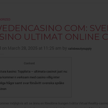
ORIZED
EDENCASINO COM: SVE
SINO ULTIMAT ONLINE C
 on March 28, 2025 at 11:25 am by
calisbeautysupply
Content
tura kasino: Topplista – ultimata casinot just nu:
a kommer n verksam med casino villig inter
liga frågor samt svar försåvitt svenska språke
inon
mer möjligtvis att se ännu en föredöme kungen tvätta Virtual Reality-casino