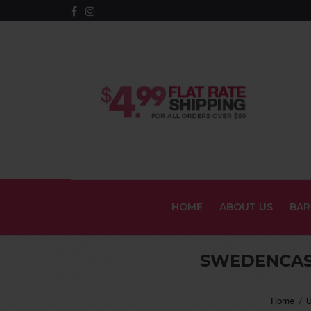
HOME
ABOUT US
BAR
SWEDENCASI
Home
/
U