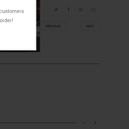
t customers
order!
PREVIOUS
NEXT