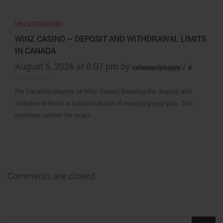
UNCATEGORIZED
WINZ CASINO – DEPOSIT AND WITHDRAWAL LIMITS
IN CANADA
August 5, 2026 at 8:07 pm by
/
calisbeautysupply
0
For Canadian players at Winz Casino, knowing the deposit and
withdrawal limits is a practical part of managing your play. This
overview covers the exact…
Comments are closed