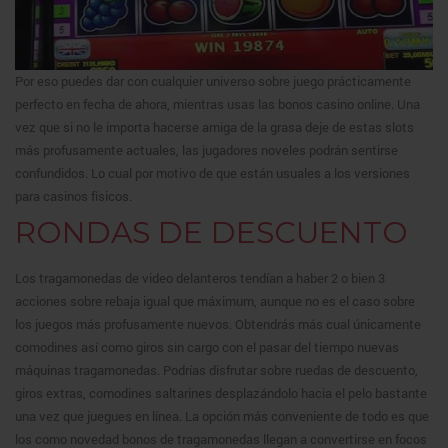
Por eso puedes dar con cualquier universo sobre juego prácticamente
perfecto en fecha de ahora, mientras usas las bonos casino online. Una
vez que si no le importa hacerse amiga de la grasa deje de estas slots
más profusamente actuales, las jugadores noveles podrán sentirse
confundidos. Lo cual por motivo de que están usuales a los versiones
para casinos físicos.
RONDAS DE DESCUENTO
Los tragamonedas de video delanteros tendían a haber 2 o bien 3
acciones sobre rebaja igual que máximum, aunque no es el caso sobre
los juegos más profusamente nuevos. Obtendrás más cual únicamente
comodines así­ como giros sin cargo con el pasar del tiempo nuevas
máquinas tragamonedas. Podrías disfrutar sobre ruedas de descuento,
giros extras, comodines saltarines desplazándolo hacia el pelo bastante
una vez que juegues en línea. La opción más conveniente de todo es que
los como novedad bonos de tragamonedas llegan a convertirse en focos