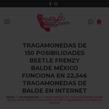
TRAGAMONEDAS DE
150 POSIBILIDADES
BEETLE FRENZY
BALDE MÉXICO
FUNCIONA EN 22,546
TRAGAMONEDAS DE
BALDE EN INTERNET
Home
/
Uncategorized
/
Tragamonedas De 150 posibilidades beetle
frenzy balde México Funciona en 22,546 Tragamonedas De balde En
internet