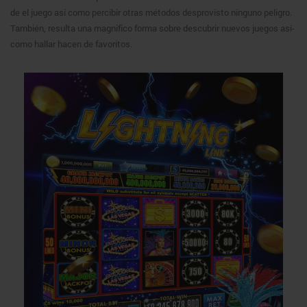
de el juego así­ como percibir otras métodos desprovisto ninguno peligro.
También, resulta una magnifico forma sobre descubrir nuevos juegos así­
como hallar hacen de favoritos.