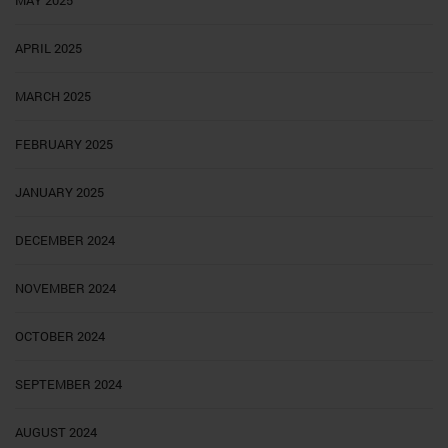
MAY 2025
APRIL 2025
MARCH 2025
FEBRUARY 2025
JANUARY 2025
DECEMBER 2024
NOVEMBER 2024
OCTOBER 2024
SEPTEMBER 2024
AUGUST 2024