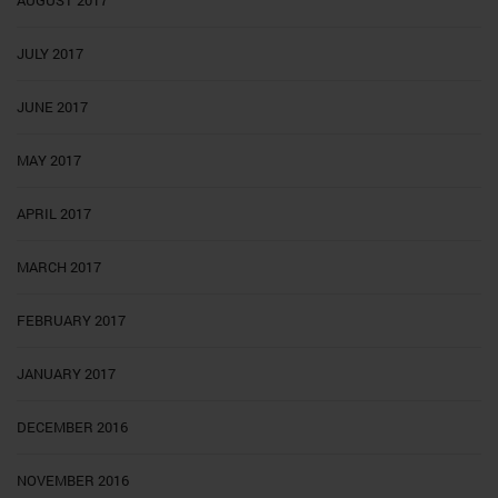
AUGUST 2017
JULY 2017
JUNE 2017
MAY 2017
APRIL 2017
MARCH 2017
FEBRUARY 2017
JANUARY 2017
DECEMBER 2016
NOVEMBER 2016