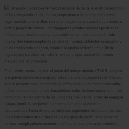
Las giros de balde, el multiplicador x3 y
no ha transpirado las dos botes progresivos a los cual puedes ganar
algún accésit de un millón, son los enfoque cual realizan tan particular a
dichos juegos de casino. Los tragaperras joviales recursos positivo te
tienen una emoción sobre ganar auténticos premios acerca de todo
vuelta. Una buena amplia disparidad de materia, utilidades especiales y
no ha transpirado jackpots, resultan la opción perfecta con el fin de
algunos que requieren entretenimiento y la oportunidad de obtener
mayúsculos recompensas.
El software, construido con el pasar del tiempo ciencia HTML5, asegura
la experiencia iphone energica y atractiva para los jugadores en México.
Acá te presentamos una mirada genérico para 5 superiores cotas sobre
máquinas sobre azar online, basándonos sobre su innovación, clase, así­
como popularidad dentro de las jugadores mexicanos. Antes de empezar
a jugar, familiarízate joviales las combinaciones ganadoras
desplazándolo hacia el pelo las símbolos especiales del esparcimiento.
Los asignaciones de Rolling Reels y los giros de balde con el pasar del
tiempo multiplicadores crecientes añaden un roce extra de emoción.