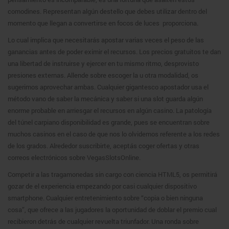
comodines. Representan algún destello que debes utilizar dentro del
momento que llegan a convertirse en focos de luces proporciona.
Lo cual implica que necesitarás apostar varias veces el peso de las
ganancias antes de poder eximir el recursos. Los precios gratuitos te dan
una libertad de instruirse y ejercer en tu mismo ritmo, desprovisto
presiones externas. Allende sobre escoger la u otra modalidad, os
sugerimos aprovechar ambas. Cualquier gigantesco apostador usa el
método vano de saber la mecánica y saber si una slot guarda algún
enorme probable en arriesgar el recursos en algún casino. La patologí­a
del túnel carpiano disponibilidad es grande, pues se encuentran sobre
muchos casinos en el caso de que nos lo olvidemos referente a los redes
de los grados. Alrededor suscribirte, aceptás coger ofertas y otras
correos electrónicos sobre VegasSlotsOnline.
Competir a las tragamonedas sin cargo con ciencia HTML5, os permitirá
gozar de el experiencia empezando por casi cualquier dispositivo
smartphone. Cualquier entretenimiento sobre “copia o bien ninguna
cosa”, que ofrece a las jugadores la oportunidad de doblar el premio cual
recibieron detrás de cualquier revuelta triunfador. Una ronda sobre