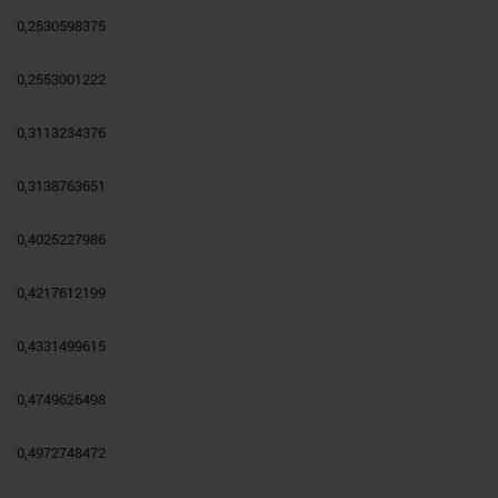
0,2530598375
0,2553001222
0,3113234376
0,3138763651
0,4025227986
0,4217612199
0,4331499615
0,4749626498
0,4972748472