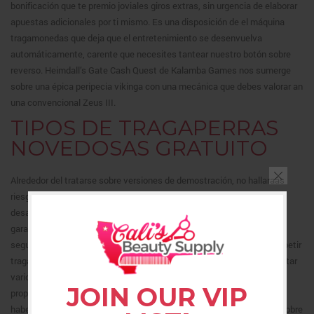
bonificación que te premio joviales giros extras, sin urgencia de elaborar
apuestas adicionales por ti mismo. Es una disposición de el máquina
tragamonedas que deja que el entretenimiento se desenvuelva
automáticamente, carente que necesites tantear nuestro botón sobre
reverso. Heimdall’s Gate Cash Quest de Kalamba Games nos sumerge
sobre una épica peripecia vikinga con una mecánica que debes valorar an
una convencional Zeus III.
TIPOS DE TRAGAPERRAS
NOVEDOSAS GRATUITO
Alrededor del tratarse sobre versiones de demostración, no hallaraás
riesgo de perder dinero conveniente. Además, las juegos han sido
desarrollados para criterios sobre software joviales permiso,
garantizando la practica sobre juego legítima así­ como con total
seguridad. Alrededor elegir algún casino en internet con el fin de competir
tragamonedas online joviales recursos positivo, es significativo meditar
varios factores. Por lo tanto, sobre nuestra asesor, ademí¡s
JOIN OUR VIP
proporcionamos la descripción cuidada sobre los puntos relevantes a
haber en cuenta alrededor seleccionar cualquier casino sobre línea. Sobre