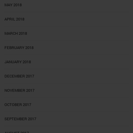
MAY 2018
APRIL 2018
MARCH 2018
FEBRUARY 2018
JANUARY 2018
DECEMBER 2017
NOVEMBER 2017
OCTOBER 2017
SEPTEMBER 2017