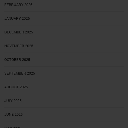
FEBRUARY 2026
JANUARY 2026
DECEMBER 2025
NOVEMBER 2025
OCTOBER 2025
SEPTEMBER 2025
AUGUST 2025
JULY 2025
JUNE 2025