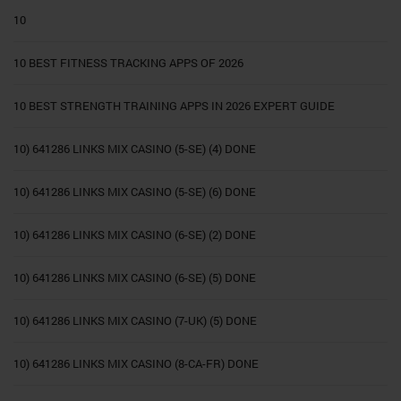
10
10 BEST FITNESS TRACKING APPS OF 2026
10 BEST STRENGTH TRAINING APPS IN 2026 EXPERT GUIDE
10) 641286 LINKS MIX CASINO (5-SE) (4) DONE
10) 641286 LINKS MIX CASINO (5-SE) (6) DONE
10) 641286 LINKS MIX CASINO (6-SE) (2) DONE
10) 641286 LINKS MIX CASINO (6-SE) (5) DONE
10) 641286 LINKS MIX CASINO (7-UK) (5) DONE
10) 641286 LINKS MIX CASINO (8-CA-FR) DONE