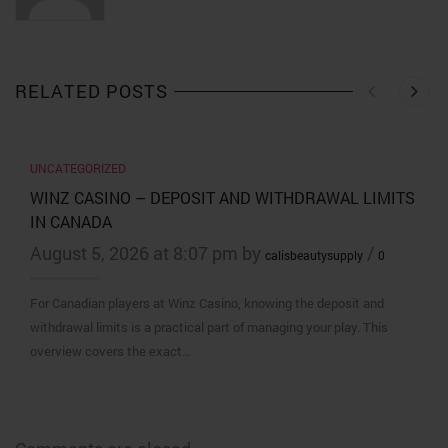
RELATED POSTS
UNCATEGORIZED
WINZ CASINO – DEPOSIT AND WITHDRAWAL LIMITS
IN CANADA
August 5, 2026 at 8:07 pm by
/
calisbeautysupply
0
For Canadian players at Winz Casino, knowing the deposit and
withdrawal limits is a practical part of managing your play. This
overview covers the exact…