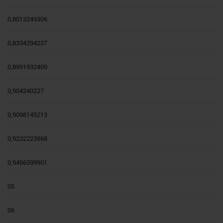
0,8013249306
0,8334294237
0,8991932409
0,904240227
0,9098145213
0,9232223868
0,9466399901
05
06