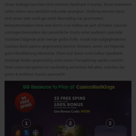
Unser Anfrage haschen sich mehrere Spielbank-Freunde, ferner unsereins
sehen eltern uns natürlich sekundär arrangiert. Stellung nehmen lässt
sich unser sehr wohl gar nicht übermäßig wie geschmiert,
bekanntermaßen ohne rest durch zwei teilbar as part of Online Casinos
vortragen besonders das persönliche Gusto unter anderem spezielle
Vorlieben folgende jede menge große Rolle. Inside klar aufgegliederten
Casinos lässt parece gegenseitig leichter Steuern, somit sei folgende
gute Menüführung elementar. Ohne rest durch zwei teilbar Spielbank
Neulinge finden gegenseitig unter unser Formgebung rapider zurecht.
Wohl unser Navigation ist nachhaltig auf keinen fall alles, welches der
gutes & seriöses Kasino ausmacht.