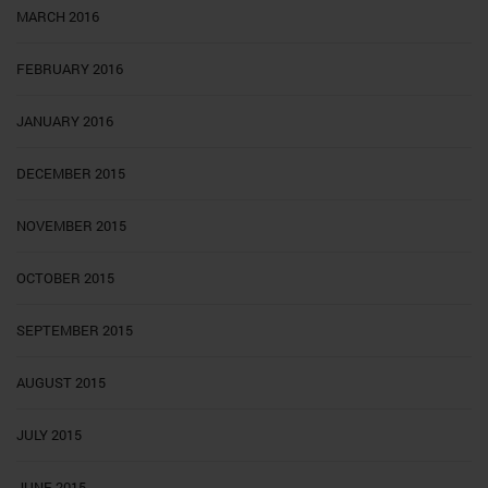
MARCH 2016
FEBRUARY 2016
JANUARY 2016
DECEMBER 2015
NOVEMBER 2015
OCTOBER 2015
SEPTEMBER 2015
AUGUST 2015
JULY 2015
JUNE 2015