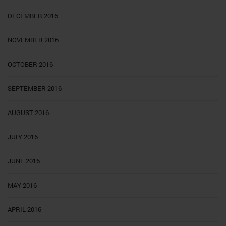
DECEMBER 2016
NOVEMBER 2016
OCTOBER 2016
SEPTEMBER 2016
AUGUST 2016
JULY 2016
JUNE 2016
MAY 2016
APRIL 2016