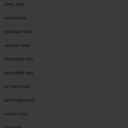
APRIL 2026
MARCH 2026
FEBRUARY 2026
JANUARY 2026
DECEMBER 2025
NOVEMBER 2025
OCTOBER 2025
SEPTEMBER 2025
AUGUST 2025
JULY 2025