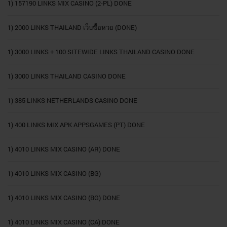
1) 157190 LINKS MIX CASINO (2-PL) DONE
1) 2000 LINKS THAILAND เว็บซื้อหวย (DONE)
1) 3000 LINKS + 100 SITEWIDE LINKS THAILAND CASINO DONE
1) 3000 LINKS THAILAND CASINO DONE
1) 385 LINKS NETHERLANDS CASINO DONE
1) 400 LINKS MIX APK APPSGAMES (PT) DONE
1) 4010 LINKS MIX CASINO (AR) DONE
1) 4010 LINKS MIX CASINO (BG)
1) 4010 LINKS MIX CASINO (BG) DONE
1) 4010 LINKS MIX CASINO (CA) DONE