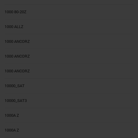
1000 80-20Z
1000 ALLZ
1000 ANCORZ
1000 ANCORZ
1000 ANCORZ
10000_SAT
10000_SAT3
1000A Z
1000A Z