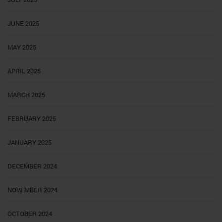
JUNE 2025
MAY 2025
APRIL 2025
MARCH 2025
FEBRUARY 2025
JANUARY 2025
DECEMBER 2024
NOVEMBER 2024
OCTOBER 2024