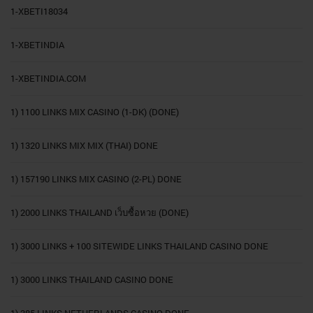
1-XBETI18034
1-XBETINDIA
1-XBETINDIA.COM
1) 1100 LINKS MIX CASINO (1-DK) (DONE)
1) 1320 LINKS MIX MIX (THAI) DONE
1) 157190 LINKS MIX CASINO (2-PL) DONE
1) 2000 LINKS THAILAND เว็บซื้อหวย (DONE)
1) 3000 LINKS + 100 SITEWIDE LINKS THAILAND CASINO DONE
1) 3000 LINKS THAILAND CASINO DONE
1) 385 LINKS NETHERLANDS CASINO DONE