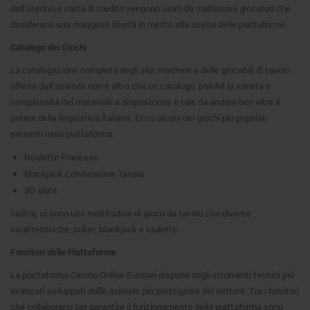
dell’utente) e carta di credito vengono usati da moltissimi giocatori che
desiderano una maggiore libertà in merito alla scelta delle piattaforme.
Catalogo dei Giochi
La catalogazione completa degli slot machine e delle giocabili di tavolo
offerte dall’azienda non è altro che un catalogo, poiché la varietà e
complessità del materiale a disposizione è tale da andare ben oltre il
potere della linguistica italiana. Ecco alcuni dei giochi più popolari
presenti nella piattaforma:
Roulette Francese
Blackjack Condivisione Tavola
3D slots
Inoltre, ci sono una moltitudine di gioco da tavolo con diverse
caratteristiche: poker, blackjack e roulette.
Fornitori delle Piattaforme
La piattaforma Casino Online Europei dispone degli strumenti tecnici più
avanzati sviluppati dalle aziende più prestigiose del settore. Tra i fornitori
che collaborano per garantire il funzionamento della piattaforma sono