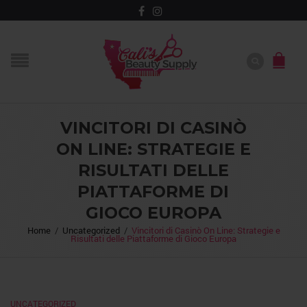
VINCITORI DI CASINÒ
ON LINE: STRATEGIE E
RISULTATI DELLE
PIATTAFORME DI
GIOCO EUROPA
Home
/
Uncategorized
/
Vincitori di Casinò On Line: Strategie e
Risultati delle Piattaforme di Gioco Europa
UNCATEGORIZED