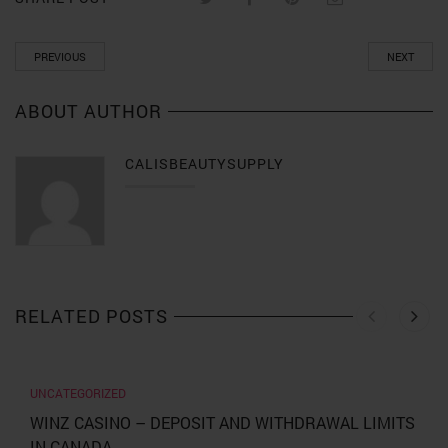
PREVIOUS
NEXT
ABOUT AUTHOR
CALISBEAUTYSUPPLY
RELATED POSTS
UNCATEGORIZED
WINZ CASINO – DEPOSIT AND WITHDRAWAL LIMITS
IN CANADA