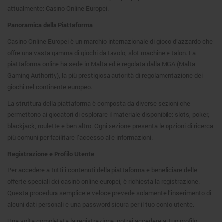
attualmente: Casino Online Europei.
Panoramica della Piattaforma
Casino Online Europei è un marchio internazionale di gioco d’azzardo che
offre una vasta gamma di giochi da tavolo, slot machine e talon. La
piattaforma online ha sede in Malta ed è regolata dalla MGA (Malta
Gaming Authority), la più prestigiosa autorità di regolamentazione dei
giochi nel continente europeo.
La struttura della piattaforma è composta da diverse sezioni che
permettono ai giocatori di esplorare il materiale disponibile: slots, poker,
blackjack, roulette e ben altro. Ogni sezione presenta le opzioni di ricerca
più comuni per facilitare l’accesso alle informazioni.
Registrazione e Profilo Utente
Per accedere a tutti i contenuti della piattaforma e beneficiare delle
offerte speciali dei casinò online europei, è richiesta la registrazione.
Questa procedura semplice e veloce prevede solamente l’inserimento di
alcuni dati personali e una password sicura per il tuo conto utente.
Una volta completata la registrazione, potrai accedere al tuo profilo