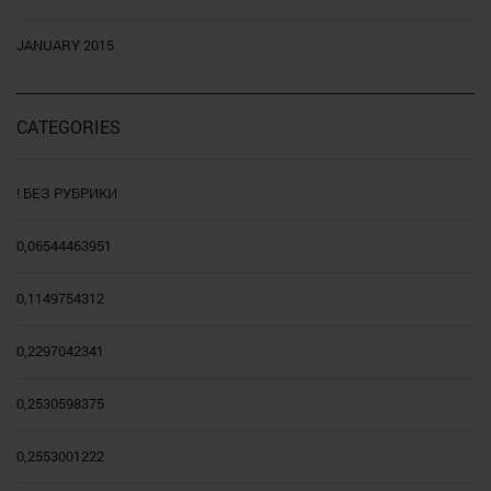
JANUARY 2015
CATEGORIES
! БЕЗ РУБРИКИ
0,06544463951
0,1149754312
0,2297042341
0,2530598375
0,2553001222