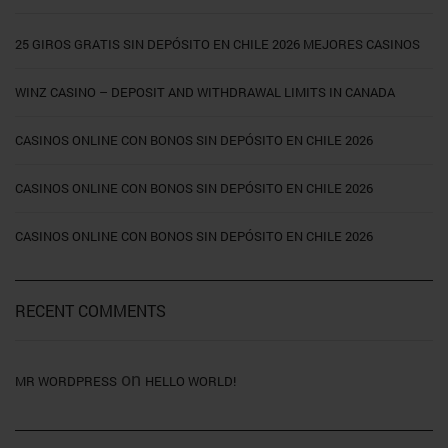
25 GIROS GRATIS SIN DEPÓSITO EN CHILE 2026 MEJORES CASINOS
WINZ CASINO – DEPOSIT AND WITHDRAWAL LIMITS IN CANADA
CASINOS ONLINE CON BONOS SIN DEPÓSITO EN CHILE 2026
CASINOS ONLINE CON BONOS SIN DEPÓSITO EN CHILE 2026
CASINOS ONLINE CON BONOS SIN DEPÓSITO EN CHILE 2026
RECENT COMMENTS
on
MR WORDPRESS
HELLO WORLD!