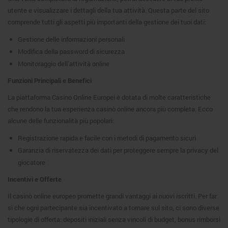
utente e visualizzare i dettagli della tua attività. Questa parte del sito
comprende tutti gli aspetti più importanti della gestione dei tuoi dati:
Gestione delle informazioni personali
Modifica della password di sicurezza
Monitoraggio dell’attività online
Funzioni Principali e Benefici
La piattaforma Casino Online Europei è dotata di molte caratteristiche
che rendono la tua esperienza casinò online ancora più completa. Ecco
alcune delle funzionalità più popolari:
Registrazione rapida e facile con i metodi di pagamento sicuri
Garanzia di riservatezza dei dati per proteggere sempre la privacy del
giocatore
Incentivi e Offerte
Il casinò online europeo promette grandi vantaggi ai nuovi iscritti. Per far
sì che ogni partecipante sia incentivato a tornare sul sito, ci sono diverse
tipologie di offerta: depositi iniziali senza vincoli di budget, bonus rimborsi