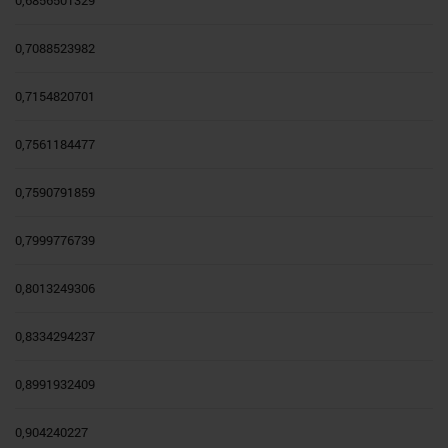
0,7088523982
0,7154820701
0,7561184477
0,7590791859
0,7999776739
0,8013249306
0,8334294237
0,8991932409
0,904240227