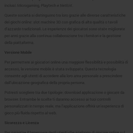
inclusi: Microgaming, Playtech e NetEnt.
Queste società si distinguono tra loro grazie alle diverse caratteristiche
dei giochi online: slot machine 3D con grafica di alta qualità o tavoli
d’azzardo tradizionali. Le esperienze dei giocatori sono state migliorate
per anni grazie alla continua collaborazione tra i fornitori e la gestione
della piattaforma.
Versione Mobile
Per permettere ai giocatori online una maggiore flessibilità e possibilità di
accesso, la versione mobile è stata sviluppata. Questa tecnologia
consente agli utenti di accedere alla loro area personale a prescindere
dall’ubicazione geografica della propria persona.
Potresti scegliere tra due tipologie: download applicazione o giocare da
browser. Entrambe le scelte ti daranno accesso ai tuoi controlli
personalizzati in tempo reale, ma l’applicazione offrirà un’esperienza di
gioco più fluida rispetto al web.
Sicurezza e Licenza
Per garantire il benessere degli utenti che scelgono di giocare online sul