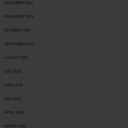
DECEMBER 2025
NOVEMBER 2025
OCTOBER 2025
SEPTEMBER 2025
AUGUST 2025
JULY 2025
JUNE 2025
MAY 2025
APRIL 2025
MARCH 2025