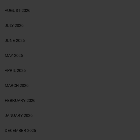
AUGUST 2026
JULY 2026
JUNE 2026
MAY 2026
APRIL 2026
MARCH 2026
FEBRUARY 2026
JANUARY 2026
DECEMBER 2025