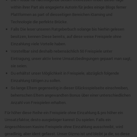
within ihrer Part als engagierte Autorin für jedes einige Blogs ferner
Plattformen as part of diesseitigen Bereichen iGaming und
Technologie die perfekte Brücke.
Falls Die leser unseren Ratgeberbuch solange bis hierhin gelesen
besitzen, kennen Diese bereits, auf diese weise Freispiele ohne
Einzahlung viele Vorteile haben.
Vorstellbar sind deshalb nebensächlich 50 Freispiele unter
Eintragung, unser aktiv keine Umsatzbedingungen gepaart man sagt,
sie seien.
Du erhältst unser Möglichkeit in Freispiele, abzüglich folgende
Einzahlung tätigen zu sollen.
So lange Eltern gegenseitig in dieser Glücksspielseite einschreiben,
beherrschen Eltern angewandten Bonus über einer unterschiedlichen
Anzahl von Freispielen erhalten.
Für höher diese Reihe ein Freispiele ohne Einzahlung & pro höher ein
Umsatzfaktor, desto ausgiebiger kannst Du spielen. Falls ein
Angeschlossen Kasino Freispiele ohne Einzahlung ausschreibt, wird
geradlinig, aber ident gefasst. Unser Gizmo ist und bleibt ja die, so diese