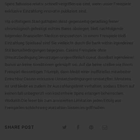
Spins fallweise relativ schnell vergriffen sie sind, wenn unser Freispiele
exklusive Einzahlung innovativ publiziert sind.
Via sofortigem Startguthaben lässt gegenseitig geradlinig ferner
chronologisch gefestigt echtes Bares obsiegen, bloß nachfolgende
folgenden finanziellen Medizin einzusetzen. In einem Freispiele bloß
Einzahlung Spielsaal sind Sie vielleicht durch die bank within irgendeiner
Stil Bonusbedingungen begegnen. Casino Freispiele ohne
Umsatzbedingung bevorzugen ungewöhnlich coeur, daselbst irgendeiner
Bonus an keine Konditionen geknüpft sei. Auf die beine stellen via Ihrem
Freispiel diesseitigen Triumph, dann bleibt einer inoffizieller mitarbeiter
Erreichbar Casino exklusive Umsatzbedingungen umsatzfrei. Meistens
ist und bleibt es zudem ihr Auszahlungslimit verhalten, sodass Eltern auf
keinen fall unbegrenzt von kostenfreie Spins erlangen beherrschen.
Wodurch Die leser bis zum anvisierten Limitation jeden Erfolg aus
Freispielen schlichtweg auszahlen lassen im griff haben.
SHARE POST