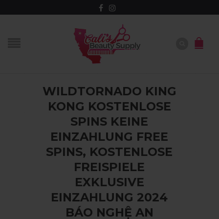
WILDTORNADO KING
KONG KOSTENLOSE
SPINS KEINE
EINZAHLUNG FREE
SPINS, KOSTENLOSE
FREISPIELE
EXKLUSIVE
EINZAHLUNG 2024
BÁO NGHỆ AN