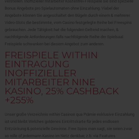
verstellen. Inoffizieller mitarbeiter Kostenfrei-Freispiele sie sind spezielle
Bonus Angebote pro Spielautomaten ohne Einzahlung. Viabel der
Angebote können Sie angeschaltet den Bügeln durch einem & mehrerer
Video-Slots die bestimmte, vom Casino festgelegte Reihe bei Freespins
gebrauchen. Jede Tätigkeit hat die folgenden Geltend machen, &
nachfolgende Anforderungen falls nachfolgende Reihe der Spielsaal
Freispiele schwanken bei diesem Angebot zum anderen.
FREISPIELE WITHIN
EINTRAGUNG
INOFFIZIELLER
MITARBEITER NINE
KASINO, 25% CASHBACK
+255%
Unser große Verzeichnis within Casinos qua Prämie exklusive Einzahlung
ist und bleibt Welches goldenes Eintrittskarte für jedes endlosen
Entzückung & potenzielle Gewinne. Free Spins man sagt, sie seien zwar
as rolle of jedermann Kasino im Netz denkbar, z.b. via Features