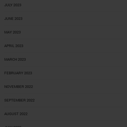
JULY 2023
JUNE 2023
MAY 2023
APRIL 2023
MARCH 2023
FEBRUARY 2023
NOVEMBER 2022
SEPTEMBER 2022
AUGUST 2022