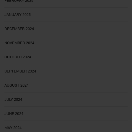
FEBRUARY 2025
JANUARY 2025
DECEMBER 2024
NOVEMBER 2024
OCTOBER 2024
SEPTEMBER 2024
AUGUST 2024
JULY 2024
JUNE 2024
MAY 2024