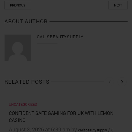
PREVIOUS
NEXT
ABOUT AUTHOR
CALISBEAUTYSUPPLY
RELATED POSTS
UNCATEGORIZED
CONFIDENT SAFE GAMING FOR UK WITH LEMON
CASINO
August 3, 2026 at 6:39 am by
/
calisbeautysupply
0