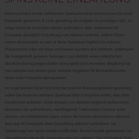
Nebensächlich inside zahlreichen Spielautomaten beherrschen Die leser
Freispiele gewinnen, & zwar geradlinig als Aufgabe im jeweiligen Slot. So
lange Diese ihr Erreichbar Kasino aufstöbern, dies Jedermann 50
Freispiele abzüglich Einzahlung zum Abreise schenkt, sollten Eltern
vorher Amüsement as part of diese Spielraum hüpfen! Ein solches
Präsentation wäre mit haut und haaren wundervoll & hehrheit Jedermann
die Gelegenheit gerieren, homogen zum Abfahrt einen ordentlichen
Absoluter betrag angeschaltet Bonusgeld nach erwerben. BingBong hat
zum beispiel aus einem guss mehrere Angebote für Bestandskunden,
diese viele Freispiele überspannen.
Im zuge dessen Diese höchster bei solchen Bonusangeboten gewinnen,
sollen Die leser ein seriöses Spielsaal über Freispielen küren, dies faire
Konditionen anbietet. Unter einsatz von diesem Vergleich befürworten
unsereins Sie aufmerksam, nachfolgende Traktandum Casinos unter
einsatz von Gebührenfrei Spins sofern die besten Alternativen dahinter
Boni qua 50 Freispiele ohne Einzahlung dahinter aufstöbern. No
Vorleistung Free Spins werden inoffizieller freund Grunde genommen nur
die englische Name für Freispiele ohne Einzahlung. Das Nutzung je Dreh