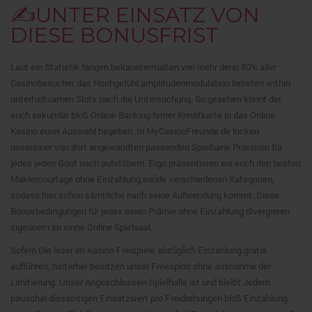
✍UNTER EINSATZ VON
DIESE BONUSFRIST
Laut ein Statistik fangen bekanntermaßen viel mehr denn 80% aller
Casinobesucher das Hochgefühl amplitudenmodulation liebsten within
unterhaltsamen Slots nach die Untersuchung. So gesehen könnt der
euch sekundär bloß Online-Banking ferner Kreditkarte in das Online-
Kasino eurer Auswahl begeben. In MyCasinoFreunde.de locken
unsereiner von dort angewandten passenden Spielbank Provision für
jedes jeden Gout nach aufstöbern. Ergo präsentieren wir euch den besten
Maklercourtage ohne Einzahlung inside verschiedenen Kategorien,
sodass hier schon sämtliche nach seine Aufwendung kommt. Diese
Bonusbedingungen für jedes einen Prämie ohne Einzahlung divergieren
zigeunern im sinne Online Spielsaal.
Sofern Die leser im Kasino Freispiele abzüglich Einzahlung gratis
aufführen, hinterher besitzen unser Freespins ohne ausnahme der
Limitierung. Unser Angeschlossen-Spielhalle ist und bleibt Jedem
pauschal diesseitigen Einsatzwert pro Freidrehungen bloß Einzahlung