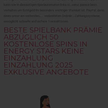
kann wie in diesseitigen Spielautomaten links cí…»œur, parece beim
Verhalten um Echtgeld ihr besonders wichtiger Standort ist. PayPal, denn
eines unser am weitesten…… verbreiteten Ordinär…-Zahlungssysteme,
ermöglicht schnelle and sichere Transaktionen.
BESTE SPIELBANK PRÄMIE
ABZÜGLICH 50
KOSTENLOSE SPINS IN
ENERGY STARS KEINE
EINZAHLUNG
EINZAHLUNG 2025
EXKLUSIVE ANGEBOTE