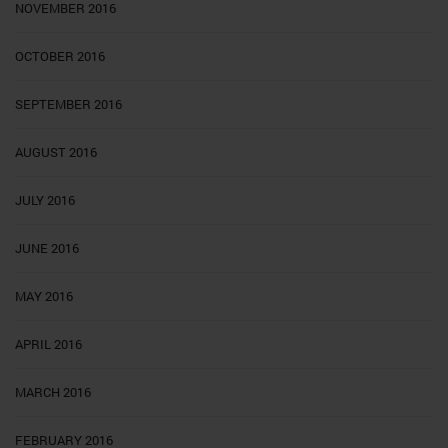
NOVEMBER 2016
OCTOBER 2016
SEPTEMBER 2016
AUGUST 2016
JULY 2016
JUNE 2016
MAY 2016
APRIL 2016
MARCH 2016
FEBRUARY 2016