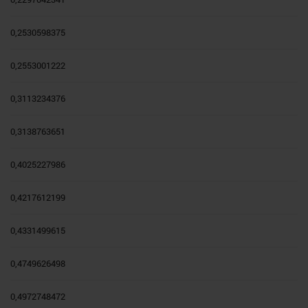
0,2530598375
0,2553001222
0,3113234376
0,3138763651
0,4025227986
0,4217612199
0,4331499615
0,4749626498
0,4972748472