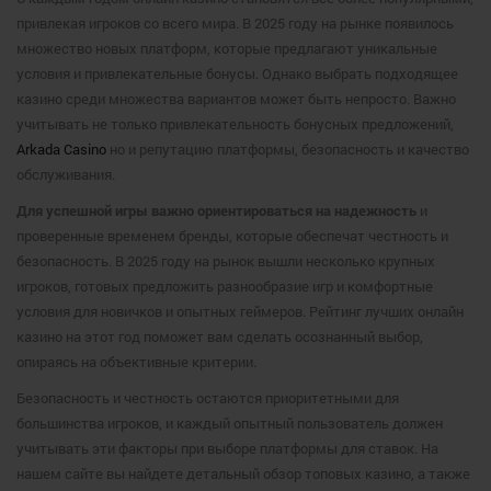
привлекая игроков со всего мира. В 2025 году на рынке появилось
множество новых платформ, которые предлагают уникальные
условия и привлекательные бонусы. Однако выбрать подходящее
казино среди множества вариантов может быть непросто. Важно
учитывать не только привлекательность бонусных предложений,
Arkada Casino
но и репутацию платформы, безопасность и качество
обслуживания.
Для успешной игры важно ориентироваться на надежность
и
проверенные временем бренды, которые обеспечат честность и
безопасность. В 2025 году на рынок вышли несколько крупных
игроков, готовых предложить разнообразие игр и комфортные
условия для новичков и опытных геймеров. Рейтинг лучших онлайн
казино на этот год поможет вам сделать осознанный выбор,
опираясь на объективные критерии.
Безопасность и честность остаются приоритетными для
большинства игроков, и каждый опытный пользователь должен
учитывать эти факторы при выборе платформы для ставок. На
нашем сайте вы найдете детальный обзор топовых казино, а также