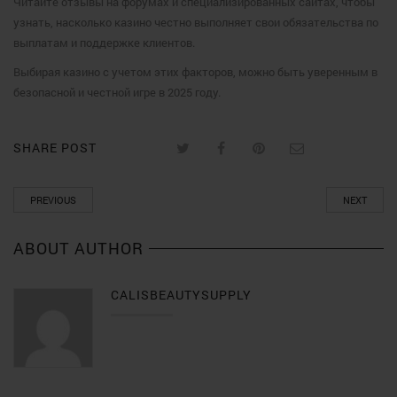
Читайте отзывы на форумах и специализированных сайтах, чтобы
узнать, насколько казино честно выполняет свои обязательства по
выплатам и поддержке клиентов.
Выбирая казино с учетом этих факторов, можно быть уверенным в
безопасной и честной игре в 2025 году.
SHARE POST
PREVIOUS
NEXT
ABOUT AUTHOR
CALISBEAUTYSUPPLY