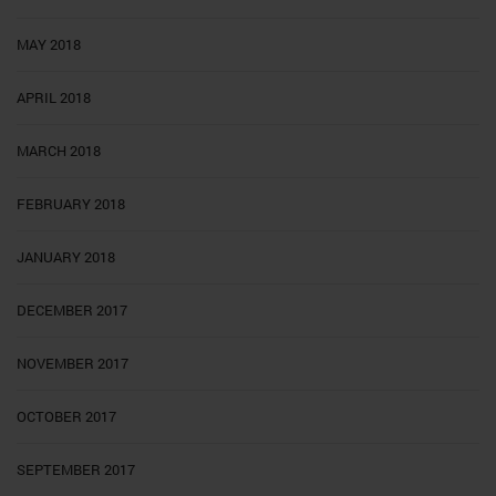
MAY 2018
APRIL 2018
MARCH 2018
FEBRUARY 2018
JANUARY 2018
DECEMBER 2017
NOVEMBER 2017
OCTOBER 2017
SEPTEMBER 2017