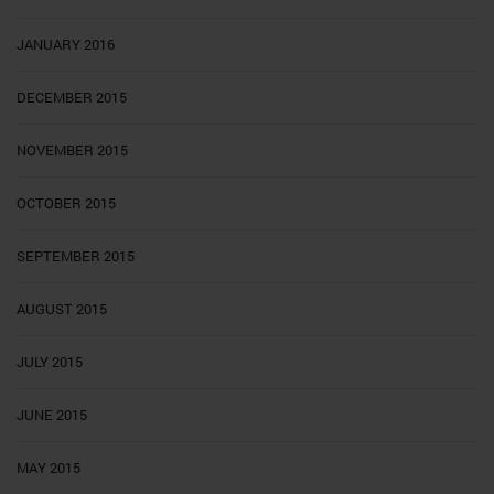
JANUARY 2016
DECEMBER 2015
NOVEMBER 2015
OCTOBER 2015
SEPTEMBER 2015
AUGUST 2015
JULY 2015
JUNE 2015
MAY 2015