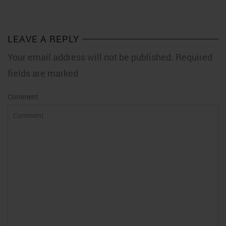
LEAVE A REPLY
Your email address will not be published. Required
fields are marked
Comment