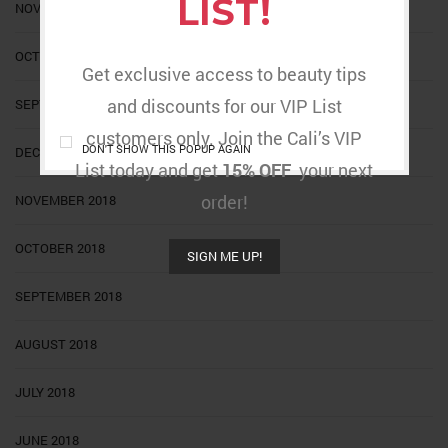
LIST!
NOVEMBER 2020
OCTOBER 2020
Get exclusive access to beauty tips
and discounts for our VIP List
SEPTEMBER 2020
customers only. Join the Cali’s VIP
DON'T SHOW THIS POPUP AGAIN
DECEMBER 2018
List today and get
15% OFF
your next
order!
NOVEMBER 2018
OCTOBER 2018
SIGN ME UP!
SEPTEMBER 2018
AUGUST 2018
JULY 2018
JUNE 2018