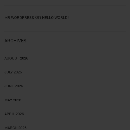
on
MR WORDPRESS
HELLO WORLD!
ARCHIVES
AUGUST 2026
JULY 2026
JUNE 2026
MAY 2026
APRIL 2026
MARCH 2026