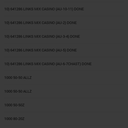
10) 641286 LINKS MIX CASINO (AU-10-11) DONE
10) 641286 LINKS MIX CASINO (AU-2) DONE
10) 641286 LINKS MIX CASINO (AU-3-4) DONE
10) 641286 LINKS MIX CASINO (AU-5) DONE
10) 641286 LINKS MIX CASINO (AU-6-7CHAST) DONE
1000 50-50 ALLZ
1000 50-50 ALLZ
1000 50-50Z
1000 80-20Z