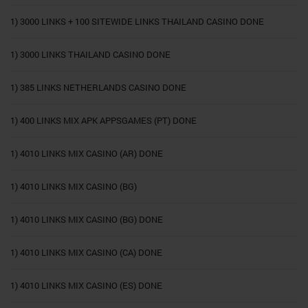
1) 3000 LINKS + 100 SITEWIDE LINKS THAILAND CASINO DONE
1) 3000 LINKS THAILAND CASINO DONE
1) 385 LINKS NETHERLANDS CASINO DONE
1) 400 LINKS MIX APK APPSGAMES (PT) DONE
1) 4010 LINKS MIX CASINO (AR) DONE
1) 4010 LINKS MIX CASINO (BG)
1) 4010 LINKS MIX CASINO (BG) DONE
1) 4010 LINKS MIX CASINO (CA) DONE
1) 4010 LINKS MIX CASINO (ES) DONE