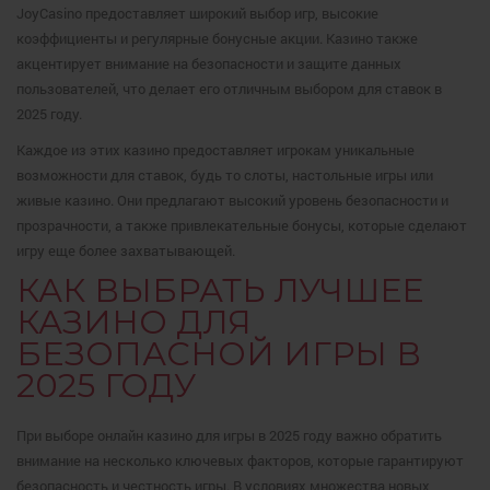
JoyCasino предоставляет широкий выбор игр, высокие
коэффициенты и регулярные бонусные акции. Казино также
акцентирует внимание на безопасности и защите данных
пользователей, что делает его отличным выбором для ставок в
2025 году.
Каждое из этих казино предоставляет игрокам уникальные
возможности для ставок, будь то слоты, настольные игры или
живые казино. Они предлагают высокий уровень безопасности и
прозрачности, а также привлекательные бонусы, которые сделают
игру еще более захватывающей.
КАК ВЫБРАТЬ ЛУЧШЕЕ
КАЗИНО ДЛЯ
БЕЗОПАСНОЙ ИГРЫ В
2025 ГОДУ
При выборе онлайн казино для игры в 2025 году важно обратить
внимание на несколько ключевых факторов, которые гарантируют
безопасность и честность игры. В условиях множества новых