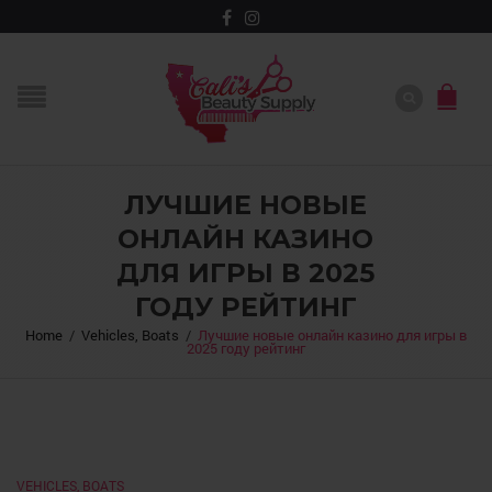
ЛУЧШИЕ НОВЫЕ
ОНЛАЙН КАЗИНО
ДЛЯ ИГРЫ В 2025
ГОДУ РЕЙТИНГ
Home
/
Vehicles, Boats
/
Лучшие новые онлайн казино для игры в
2025 году рейтинг
VEHICLES, BOATS