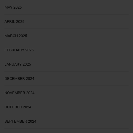
MAY 2025
APRIL 2025
MARCH 2025
FEBRUARY 2025
JANUARY 2025
DECEMBER 2024
NOVEMBER 2024
OCTOBER 2024
SEPTEMBER 2024