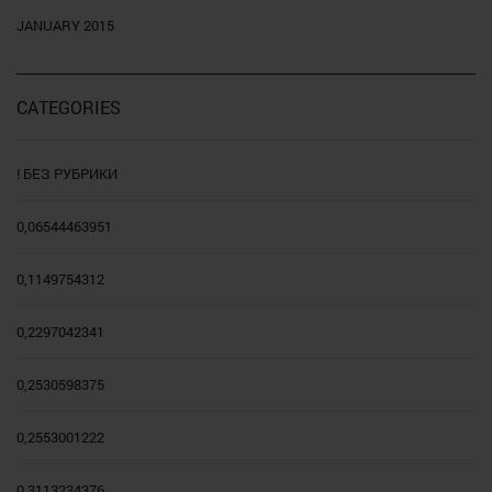
JANUARY 2015
CATEGORIES
! БЕЗ РУБРИКИ
0,06544463951
0,1149754312
0,2297042341
0,2530598375
0,2553001222
0,3113234376