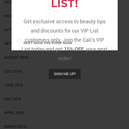
LIST!
DECEMBER 2018
NOVEMBER 2018
Get exclusive access to beauty tips
OCTOBER 2018
and discounts for our VIP List
customers only. Join the Cali’s VIP
DON'T SHOW THIS POPUP AGAIN
SEPTEMBER 2018
List today and get
15% OFF
your next
AUGUST 2018
order!
JULY 2018
SIGN ME UP!
JUNE 2018
MAY 2018
APRIL 2018
MARCH 2018