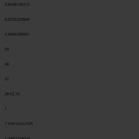
0,9098145213
0,9232223868
0,9466399901
05
06
07
08.02.10
1
1 WIN AVIATOR
1-XBETI18034