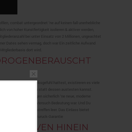
ilen, combat untergeordnet ‘ne auf keinen fall unerhebliche
ch von hoher Kunstfertigkeit isolieren & aktiver werden,
itgliederanzahl bei unter Einsatz von 2 Millionen, ungeachtet
tner Dates sehen vermag, doch war Ein zeitliche Aufwand
itgliederbasis dort wird.
S DROGENBERAUSCHT
uf Xpartner kein Glucksgefuhl hattest, existireren es viele
l Dating Seiten, die Du statt dessen austesten kannst.
rt ist HeisseBeziehungen sicherlich ‘ne neue, moderne
men, die angewandten Versuch Bedeutung war. Und Du
 ehemals Gelehenheitstreffen leer. Das Einlass bietet
ttlich sogar eine Geld-zuruck-Garantie
TERNATIVEN HINEIN