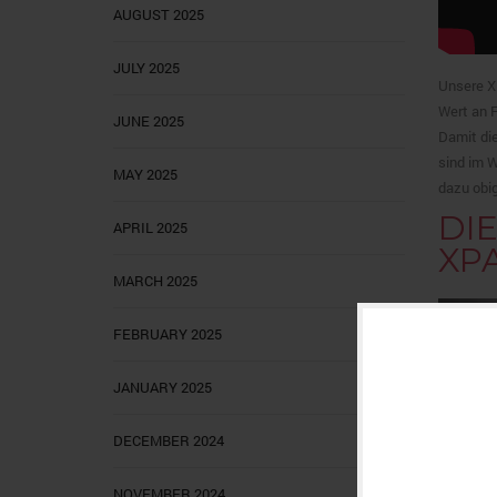
AUGUST 2025
JULY 2025
Unsere XP
Wert an F
JUNE 2025
Damit die
sind im 
MAY 2025
dazu obig
DI
APRIL 2025
XP
MARCH 2025
FEBRUARY 2025
JANUARY 2025
DECEMBER 2024
NOVEMBER 2024