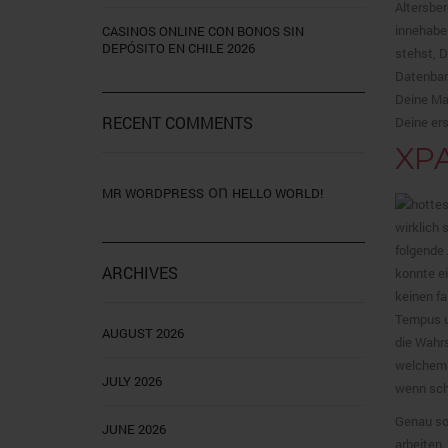
Altersbe
innehaben
CASINOS ONLINE CON BONOS SIN
DEPÓSITO EN CHILE 2026
stehst, D
Datenban
Deine Mai
RECENT COMMENTS
Deine ers
XP
on
MR WORDPRESS
HELLO WORLD!
wirklich
folgende
ARCHIVES
konnte ei
keinen fa
Tempus un
AUGUST 2026
die Wahrs
welchem 
JULY 2026
wenn sch
Genau so
JUNE 2026
arbeiten.