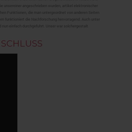
ie unsereiner angeschrieben wurden, artikel elektronischer
ichen Funktionen, die man untergeordnet von anderen Seiten
m funktioniert die Nachforschung hervorragend. Auch unter
nun einfach durchgefuhrt. Unser war solchergestalt
 SCHLUSS