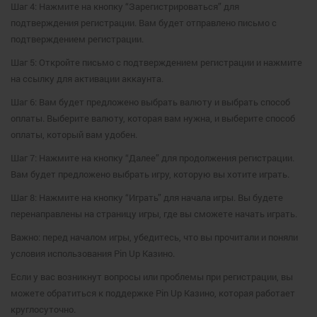
Шаг 4: Нажмите на кнопку “Зарегистрироваться” для
подтверждения регистрации. Вам будет отправлено письмо с
подтверждением регистрации.
Шаг 5: Откройте письмо с подтверждением регистрации и нажмите
на ссылку для активации аккаунта.
Шаг 6: Вам будет предложено выбрать валюту и выбрать способ
оплаты. Выберите валюту, которая вам нужна, и выберите способ
оплаты, который вам удобен.
Шаг 7: Нажмите на кнопку “Далее” для продолжения регистрации.
Вам будет предложено выбрать игру, которую вы хотите играть.
Шаг 8: Нажмите на кнопку “Играть” для начала игры. Вы будете
перенаправлены на страницу игры, где вы сможете начать играть.
Важно: перед началом игры, убедитесь, что вы прочитали и поняли
условия использования Pin Up Казино.
Если у вас возникнут вопросы или проблемы при регистрации, вы
можете обратиться к поддержке Pin Up Казино, которая работает
круглосуточно.