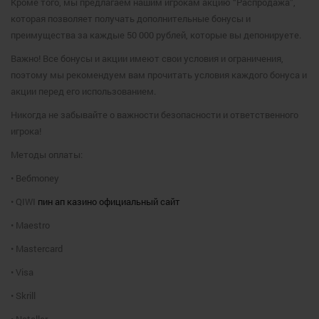
Кроме того, мы предлагаем нашим игрокам акцию “Распродажа”,
которая позволяет получать дополнительные бонусы и
преимущества за каждые 50 000 рублей, которые вы депонируете.
Важно! Все бонусы и акции имеют свои условия и ограничения,
поэтому мы рекомендуем вам прочитать условия каждого бонуса и
акции перед его использованием.
Никогда не забывайте о важности безопасности и ответственного
игрока!
Методы оплаты:
• Вебmoney
• QIWI
пин ап казино официальный сайт
• Maestro
• Mastercard
• Visa
• Skrill