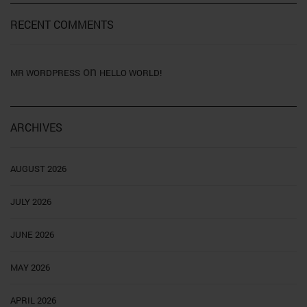
RECENT COMMENTS
on
MR WORDPRESS
HELLO WORLD!
ARCHIVES
AUGUST 2026
JULY 2026
JUNE 2026
MAY 2026
APRIL 2026