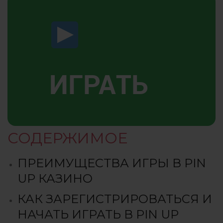
ИГРАТЬ
СОДЕРЖИМОЕ
ПРЕИМУЩЕСТВА ИГРЫ В PIN
UP КАЗИНО
КАК ЗАРЕГИСТРИРОВАТЬСЯ И
НАЧАТЬ ИГРАТЬ В PIN UP