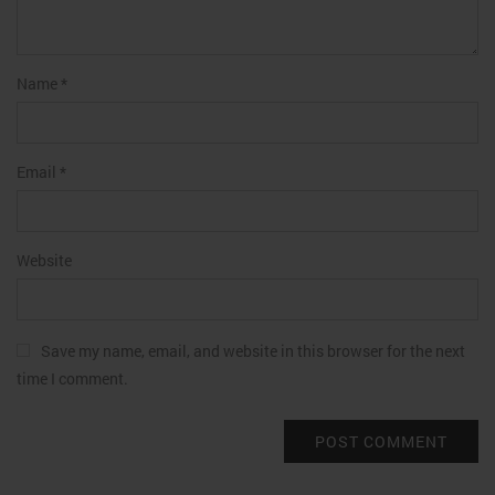
Name
*
Email
*
Website
Save my name, email, and website in this browser for the next
time I comment.