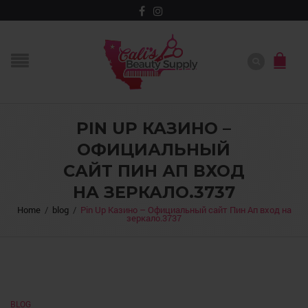
PIN UP КАЗИНО –
ОФИЦИАЛЬНЫЙ
САЙТ ПИН АП ВХОД
НА ЗЕРКАЛО.3737
Home
/
blog
/
Pin Up Казино – Официальный сайт Пин Ап вход на
зеркало.3737
BLOG