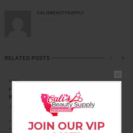
CALISBEAUTYSUPPLY
RELATED POSTS
BLOG
FDATING DETAILED REVIEW IMPORTANT FACTS
BEFORE USING FDATING
June 24, 2026 at 12:00 am by
/
calisbeautysupply
0
Freshsingle ️ free courting site & on-line relationship service for
JOIN OUR VIP
singles fdating profilesentries realverified or fakeimitation into the