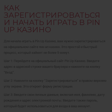
КАК
ЗАРЕГИСТРИРОВАТЬСЯ
И НАЧАТЬ ИГРАТЬ В PIN
UP КАЗИНО
Для начала играть в Pin Up Казино, вам нужно зарегистрироваться
на официальном сайте пин ап казино. Это простой и быстрый
процесс, который займет не более 5 минут.
Шаг 1: Перейдите на официальный сайт Pin Up Казино. Введите
адрес в адресной строке вашего браузера и нажмите на кнопку
“Вход”.
Шаг 2: Нажмите на кнопку “Зарегистрироваться” в правом верхнем
углу экрана. Это откроет форму регистрации.
Шаг 3: Введите свои личные данные, включая имя, фамилию, дату
рождения и адрес электронной почты. Введите также пароль,
который будет использоваться для входа в ваш аккаунт.