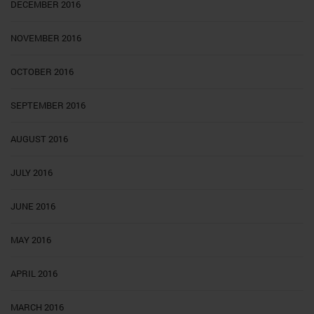
DECEMBER 2016
NOVEMBER 2016
OCTOBER 2016
SEPTEMBER 2016
AUGUST 2016
JULY 2016
JUNE 2016
MAY 2016
APRIL 2016
MARCH 2016