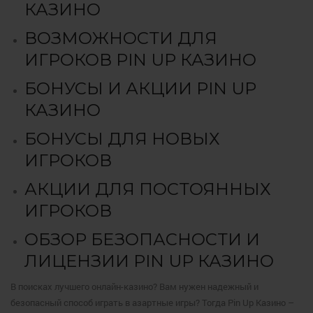
КАЗИНО
ВОЗМОЖНОСТИ ДЛЯ
ИГРОКОВ PIN UP КАЗИНО
БОНУСЫ И АКЦИИ PIN UP
КАЗИНО
БОНУСЫ ДЛЯ НОВЫХ
ИГРОКОВ
АКЦИИ ДЛЯ ПОСТОЯННЫХ
ИГРОКОВ
ОБЗОР БЕЗОПАСНОСТИ И
ЛИЦЕНЗИИ PIN UP КАЗИНО
В поисках лучшего онлайн-казино? Вам нужен надежный и
безопасный способ играть в азартные игры? Тогда Pin Up Казино –