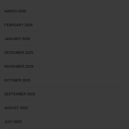
MARCH 2026
FEBRUARY 2026
JANUARY 2026
DECEMBER 2025
NOVEMBER 2025
OCTOBER 2025
SEPTEMBER 2025
AUGUST 2025
JULY 2025