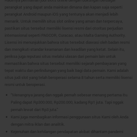
Hadirnya permainan judi slots online dengan dukungan berbagai
perangkat yang dapat anda mainkan dimana dan kapan saja seperti
perangkat Android maupun iOS yang tentunya akan menjadi lebih
menarik. Untuk memilih situs slot online yang aman dan terpercaya,
pastikan situs tersebut memiliki lisensi resmi dari otoritas perjudian
internasional seperti PAGCOR, Curacao, atau Malta Gaming Authority.
Lisensi ini menunjukkan bahwa situs tersebut diawasi oleh badan resmi
dan mengikuti standar keamanan dan keadilan yang ketat. Selain itu,
periksa juga reputasi situs melalui ulasan dari pemain lain untuk
memastikan bahwa situs tersebut memiliki sejarah pembayaran yang
tepat waktu dan perlindungan yang baik bagi data pemain. Kami adalah
situs judi slot yang telah beroperasi selama 8 tahun serta memiliki lisensi
resmi untuk beroperasi.
“Menangnya jarang dan nggak pernah sebesar menang pertama itu.
Paling dapat Rp300.000, Rp200.000, kadang Rp1 juta. Tapi nggak
pernah lewat dari Rp3 juta.”
Kami juga membagikan informasi penggunaan situs Kami oleh Anda
dengan mitra iklan dan analitik.
Kejenuhan dan kehilangan pendapatan akibat dihantam pandemi