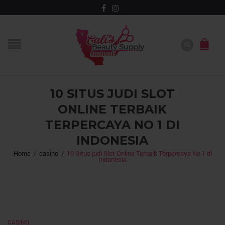
10 SITUS JUDI SLOT
ONLINE TERBAIK
TERPERCAYA NO 1 DI
INDONESIA
Home
/
casino
/
10 Situs judi Slot Online Terbaik Terpercaya No 1 di
Indonesia
CASINO