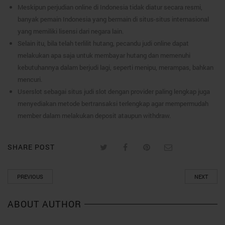
Meskipun perjudian online di Indonesia tidak diatur secara resmi,
banyak pemain Indonesia yang bermain di situs-situs internasional
yang memiliki lisensi dari negara lain.
Selain itu, bila telah terlilit hutang, pecandu judi online dapat
melakukan apa saja untuk membayar hutang dan memenuhi
kebutuhannya dalam berjudi lagi, seperti menipu, merampas, bahkan
mencuri.
Userslot sebagai situs judi slot dengan provider paling lengkap juga
menyediakan metode bertransaksi terlengkap agar mempermudah
member dalam melakukan deposit ataupun withdraw.
SHARE POST
PREVIOUS
NEXT
ABOUT AUTHOR