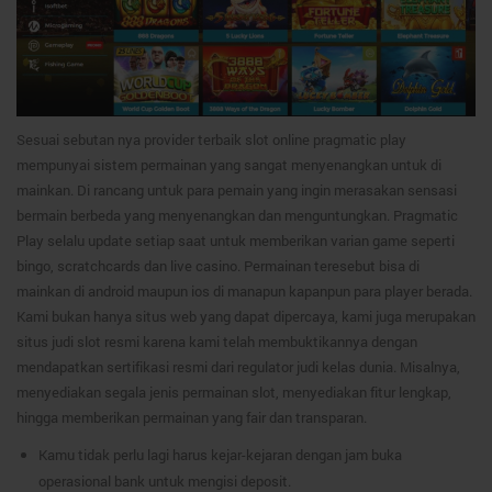
Sesuai sebutan nya provider terbaik slot online pragmatic play
mempunyai sistem permainan yang sangat menyenangkan untuk di
mainkan. Di rancang untuk para pemain yang ingin merasakan sensasi
bermain berbeda yang menyenangkan dan menguntungkan. Pragmatic
Play selalu update setiap saat untuk memberikan varian game seperti
bingo, scratchcards dan live casino. Permainan teresebut bisa di
mainkan di android maupun ios di manapun kapanpun para player berada.
Kami bukan hanya situs web yang dapat dipercaya, kami juga merupakan
situs judi slot resmi karena kami telah membuktikannya dengan
mendapatkan sertifikasi resmi dari regulator judi kelas dunia. Misalnya,
menyediakan segala jenis permainan slot, menyediakan fitur lengkap,
hingga memberikan permainan yang fair dan transparan.
Kamu tidak perlu lagi harus kejar-kejaran dengan jam buka
operasional bank untuk mengisi deposit.