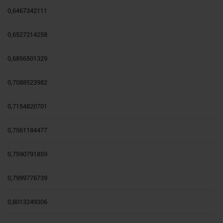
0,6467342111
0,6527214258
0,6856501329
0,7088523982
0,7154820701
0,7561184477
0,7590791859
0,7999776739
0,8013249306