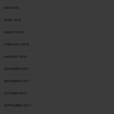
MAY 2018
APRIL 2018
MARCH 2018
FEBRUARY 2018
JANUARY 2018
DECEMBER 2017
NOVEMBER 2017
OCTOBER 2017
SEPTEMBER 2017