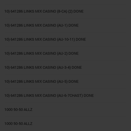
10) 641286 LINKS MIX CASINO (8-CA) (2) DONE
10) 641286 LINKS MIX CASINO (AU-1) DONE
10) 641286 LINKS MIX CASINO (AU-10-11) DONE
10) 641286 LINKS MIX CASINO (AU-2) DONE
10) 641286 LINKS MIX CASINO (AU-3-4) DONE
10) 641286 LINKS MIX CASINO (AU-5) DONE
10) 641286 LINKS MIX CASINO (AU-6-7CHAST) DONE
1000 50-50 ALLZ
1000 50-50 ALLZ