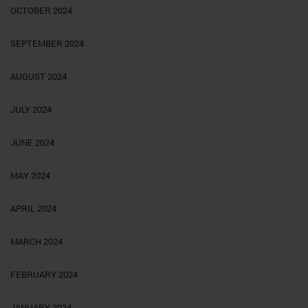
OCTOBER 2024
SEPTEMBER 2024
AUGUST 2024
JULY 2024
JUNE 2024
MAY 2024
APRIL 2024
MARCH 2024
FEBRUARY 2024
JANUARY 2024