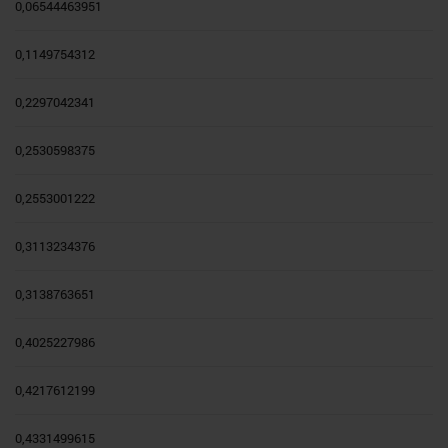
0,06544463951
0,1149754312
0,2297042341
0,2530598375
0,2553001222
0,3113234376
0,3138763651
0,4025227986
0,4217612199
0,4331499615