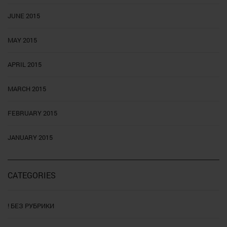
JUNE 2015
MAY 2015
APRIL 2015
MARCH 2015
FEBRUARY 2015
JANUARY 2015
CATEGORIES
! БЕЗ РУБРИКИ