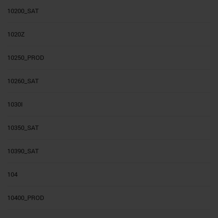
10200_SAT
1020Z
10250_PROD
10260_SAT
1030I
10350_SAT
10390_SAT
104
10400_PROD