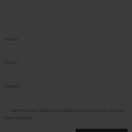
Name
*
Email
*
Website
Save my name, email, and website in this browser for the next
time I comment.