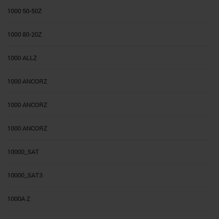
1000 50-50Z
1000 80-20Z
1000 ALLZ
1000 ANCORZ
1000 ANCORZ
1000 ANCORZ
10000_SAT
10000_SAT3
1000A Z