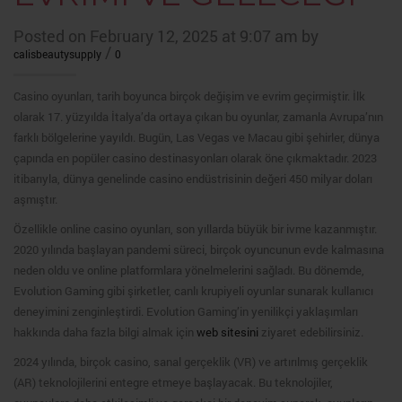
Posted on February 12, 2025 at 9:07 am by
/
calisbeautysupply
0
Casino oyunları, tarih boyunca birçok değişim ve evrim geçirmiştir. İlk
olarak 17. yüzyılda İtalya’da ortaya çıkan bu oyunlar, zamanla Avrupa’nın
farklı bölgelerine yayıldı. Bugün, Las Vegas ve Macau gibi şehirler, dünya
çapında en popüler casino destinasyonları olarak öne çıkmaktadır. 2023
itibarıyla, dünya genelinde casino endüstrisinin değeri 450 milyar doları
aşmıştır.
Özellikle online casino oyunları, son yıllarda büyük bir ivme kazanmıştır.
2020 yılında başlayan pandemi süreci, birçok oyuncunun evde kalmasına
neden oldu ve online platformlara yönelmelerini sağladı. Bu dönemde,
Evolution Gaming gibi şirketler, canlı krupiyeli oyunlar sunarak kullanıcı
deneyimini zenginleştirdi. Evolution Gaming’in yenilikçi yaklaşımları
hakkında daha fazla bilgi almak için
web sitesini
ziyaret edebilirsiniz.
2024 yılında, birçok casino, sanal gerçeklik (VR) ve artırılmış gerçeklik
(AR) teknolojilerini entegre etmeye başlayacak. Bu teknolojiler,