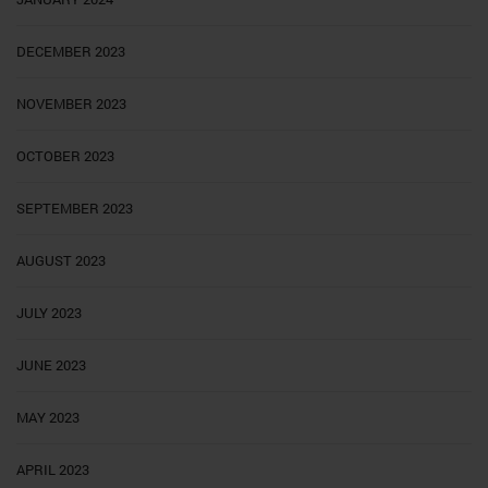
DECEMBER 2023
NOVEMBER 2023
OCTOBER 2023
SEPTEMBER 2023
AUGUST 2023
JULY 2023
JUNE 2023
MAY 2023
APRIL 2023