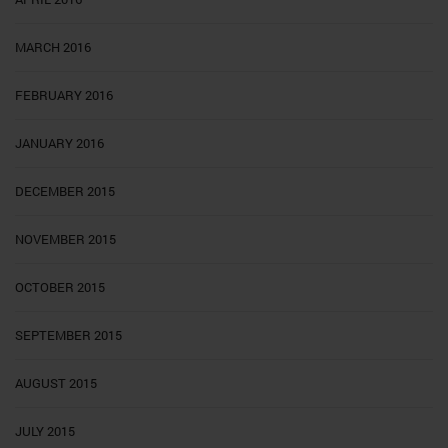
MARCH 2016
FEBRUARY 2016
JANUARY 2016
DECEMBER 2015
NOVEMBER 2015
OCTOBER 2015
SEPTEMBER 2015
AUGUST 2015
JULY 2015