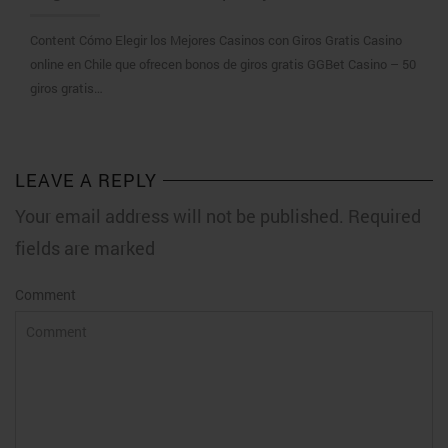
Content Cómo Elegir los Mejores Casinos con Giros Gratis Casino
online en Chile que ofrecen bonos de giros gratis GGBet Casino – 50
giros gratis…
LEAVE A REPLY
Your email address will not be published. Required
fields are marked
Comment