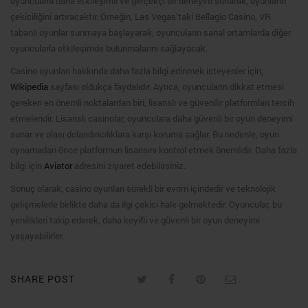
oyunculara daha etkileşimli ve gerçekçi bir deneyim sunarak, oyunların
çekiciliğini artıracaktır. Örneğin, Las Vegas’taki Bellagio Casino, VR
tabanlı oyunlar sunmaya başlayarak, oyuncuların sanal ortamlarda diğer
oyuncularla etkileşimde bulunmalarını sağlayacak.
Casino oyunları hakkında daha fazla bilgi edinmek isteyenler için,
Wikipedia
sayfası oldukça faydalıdır. Ayrıca, oyuncuların dikkat etmesi
gereken en önemli noktalardan biri, lisanslı ve güvenilir platformları tercih
etmeleridir. Lisanslı casinolar, oyunculara daha güvenli bir oyun deneyimi
sunar ve olası dolandırıcılıklara karşı koruma sağlar. Bu nedenle, oyun
oynamadan önce platformun lisansını kontrol etmek önemlidir. Daha fazla
bilgi için
Aviator
adresini ziyaret edebilirsiniz.
Sonuç olarak, casino oyunları sürekli bir evrim içindedir ve teknolojik
gelişmelerle birlikte daha da ilgi çekici hale gelmektedir. Oyuncular, bu
yenilikleri takip ederek, daha keyifli ve güvenli bir oyun deneyimi
yaşayabilirler.
SHARE POST