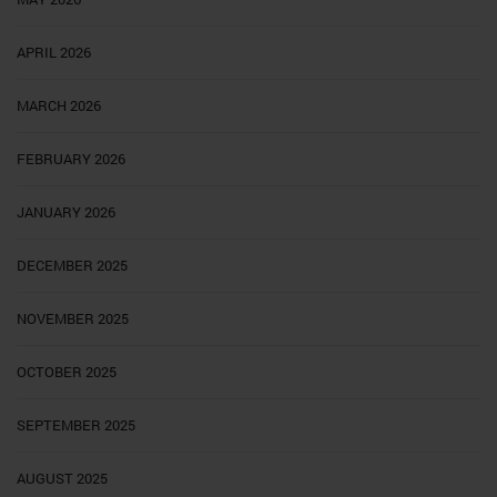
APRIL 2026
MARCH 2026
FEBRUARY 2026
JANUARY 2026
DECEMBER 2025
NOVEMBER 2025
OCTOBER 2025
SEPTEMBER 2025
AUGUST 2025