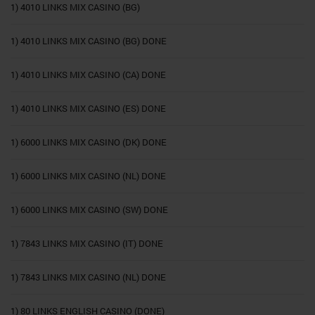
1) 4010 LINKS MIX CASINO (BG)
1) 4010 LINKS MIX CASINO (BG) DONE
1) 4010 LINKS MIX CASINO (CA) DONE
1) 4010 LINKS MIX CASINO (ES) DONE
1) 6000 LINKS MIX CASINO (DK) DONE
1) 6000 LINKS MIX CASINO (NL) DONE
1) 6000 LINKS MIX CASINO (SW) DONE
1) 7843 LINKS MIX CASINO (IT) DONE
1) 7843 LINKS MIX CASINO (NL) DONE
1) 80 LINKS ENGLISH CASINO (DONE)