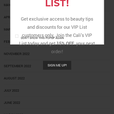
LIST!
MAY 2023
APRIL 2023
Get exclusive access to beauty tips
and discounts for our VIP List
MARCH 2023
customers only. Join the Cali’s VIP
DON'T SHOW THIS POPUP AGAIN
FEBRUARY 2023
List today and get
15% OFF
your next
order!
NOVEMBER 2022
SIGN ME UP!
SEPTEMBER 2022
AUGUST 2022
JULY 2022
JUNE 2022