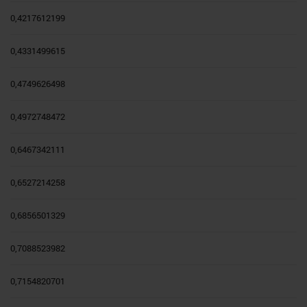
0,4217612199
0,4331499615
0,4749626498
0,4972748472
0,6467342111
0,6527214258
0,6856501329
0,7088523982
0,7154820701