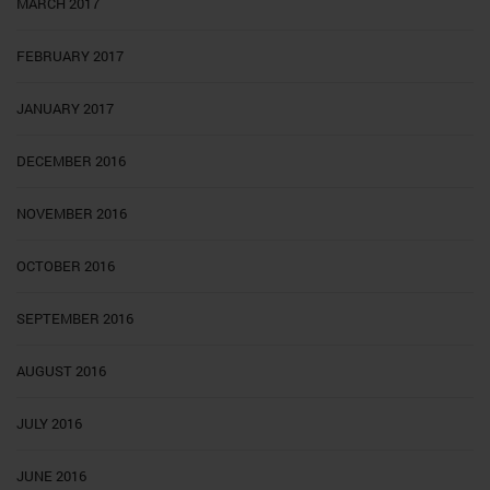
MARCH 2017
FEBRUARY 2017
JANUARY 2017
DECEMBER 2016
NOVEMBER 2016
OCTOBER 2016
SEPTEMBER 2016
AUGUST 2016
JULY 2016
JUNE 2016