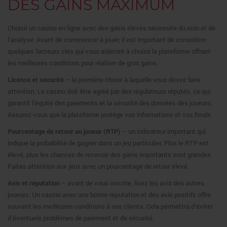
DES GAINS MAXIMUM
Choisir un casino en ligne avec des gains élevés nécessite du soin et de
l’analyse. Avant de commencer à jouer, il est important de considérer
quelques facteurs clés qui vous aideront à choisir la plateforme offrant
les meilleures conditions pour réaliser de gros gains.
Licence et sécurité
– la première chose à laquelle vous devez faire
attention. Le casino doit être agréé par des régulateurs réputés, ce qui
garantit l’équité des paiements et la sécurité des données des joueurs.
Assurez-vous que la plateforme protège vos informations et vos fonds.
Pourcentage de retour au joueur (RTP)
– un indicateur important qui
indique la probabilité de gagner dans un jeu particulier. Plus le RTP est
élevé, plus les chances de recevoir des gains importants sont grandes.
Faites attention aux jeux avec un pourcentage de retour élevé.
Avis et réputation
– avant de vous inscrire, lisez les avis des autres
joueurs. Un casino avec une bonne réputation et des avis positifs offre
souvent les meilleures conditions à ses clients. Cela permettra d’éviter
d’éventuels problèmes de paiement et de sécurité.