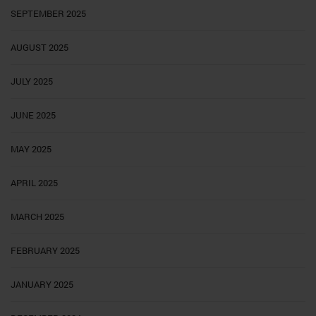
SEPTEMBER 2025
AUGUST 2025
JULY 2025
JUNE 2025
MAY 2025
APRIL 2025
MARCH 2025
FEBRUARY 2025
JANUARY 2025