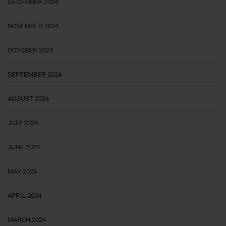
DECEMBER 2024
NOVEMBER 2024
OCTOBER 2024
SEPTEMBER 2024
AUGUST 2024
JULY 2024
JUNE 2024
MAY 2024
APRIL 2024
MARCH 2024