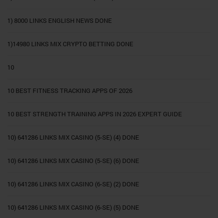
1) 8000 LINKS ENGLISH NEWS DONE
1)14980 LINKS MIX CRYPTO BETTING DONE
10
10 BEST FITNESS TRACKING APPS OF 2026
10 BEST STRENGTH TRAINING APPS IN 2026 EXPERT GUIDE
10) 641286 LINKS MIX CASINO (5-SE) (4) DONE
10) 641286 LINKS MIX CASINO (5-SE) (6) DONE
10) 641286 LINKS MIX CASINO (6-SE) (2) DONE
10) 641286 LINKS MIX CASINO (6-SE) (5) DONE