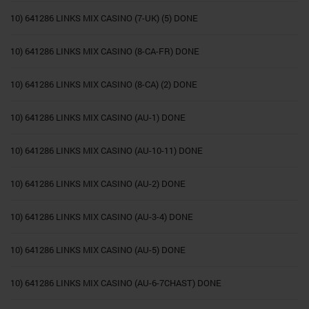
10) 641286 LINKS MIX CASINO (7-UK) (5) DONE
10) 641286 LINKS MIX CASINO (8-CA-FR) DONE
10) 641286 LINKS MIX CASINO (8-CA) (2) DONE
10) 641286 LINKS MIX CASINO (AU-1) DONE
10) 641286 LINKS MIX CASINO (AU-10-11) DONE
10) 641286 LINKS MIX CASINO (AU-2) DONE
10) 641286 LINKS MIX CASINO (AU-3-4) DONE
10) 641286 LINKS MIX CASINO (AU-5) DONE
10) 641286 LINKS MIX CASINO (AU-6-7CHAST) DONE