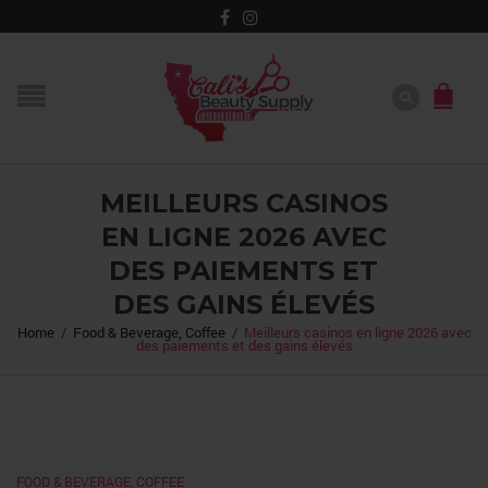
MEILLEURS CASINOS
EN LIGNE 2026 AVEC
DES PAIEMENTS ET
DES GAINS ÉLEVÉS
Home
/
Food & Beverage, Coffee
/
Meilleurs casinos en ligne 2026 avec
des paiements et des gains élevés
FOOD & BEVERAGE, COFFEE