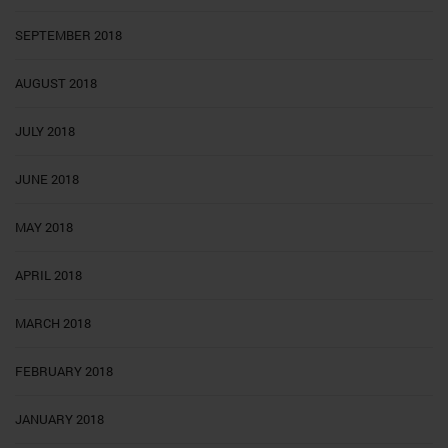
SEPTEMBER 2018
AUGUST 2018
JULY 2018
JUNE 2018
MAY 2018
APRIL 2018
MARCH 2018
FEBRUARY 2018
JANUARY 2018