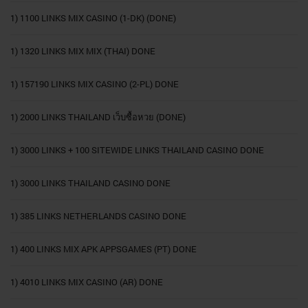
1) 1100 LINKS MIX CASINO (1-DK) (DONE)
1) 1320 LINKS MIX MIX (THAI) DONE
1) 157190 LINKS MIX CASINO (2-PL) DONE
1) 2000 LINKS THAILAND เว็บซื้อหวย (DONE)
1) 3000 LINKS + 100 SITEWIDE LINKS THAILAND CASINO DONE
1) 3000 LINKS THAILAND CASINO DONE
1) 385 LINKS NETHERLANDS CASINO DONE
1) 400 LINKS MIX APK APPSGAMES (PT) DONE
1) 4010 LINKS MIX CASINO (AR) DONE