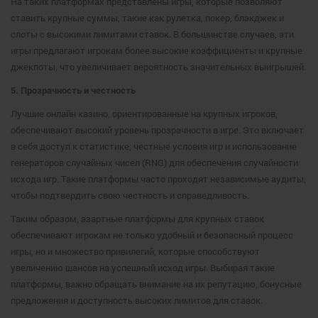
На таких платформах представлены игры, которые позволяют
ставить крупные суммы, такие как рулетка, покер, блэкджек и
слоты с высокими лимитами ставок. В большинстве случаев, эти
игры предлагают игрокам более высокие коэффициенты и крупные
джекпоты, что увеличивает вероятность значительных выигрышей.
5. Прозрачность и честность
Лучшие онлайн казино, ориентированные на крупных игроков,
обеспечивают высокий уровень прозрачности в игре. Это включает
в себя доступ к статистике, честные условия игр и использование
генераторов случайных чисел (RNG) для обеспечения случайности
исхода игр. Такие платформы часто проходят независимые аудиты,
чтобы подтвердить свою честность и справедливость.
Таким образом, азартные платформы для крупных ставок
обеспечивают игрокам не только удобный и безопасный процесс
игры, но и множество привилегий, которые способствуют
увеличению шансов на успешный исход игры. Выбирая такие
платформы, важно обращать внимание на их репутацию, бонусные
предложения и доступность высоких лимитов для ставок.