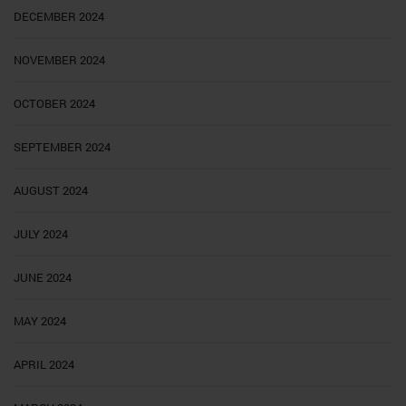
DECEMBER 2024
NOVEMBER 2024
OCTOBER 2024
SEPTEMBER 2024
AUGUST 2024
JULY 2024
JUNE 2024
MAY 2024
APRIL 2024