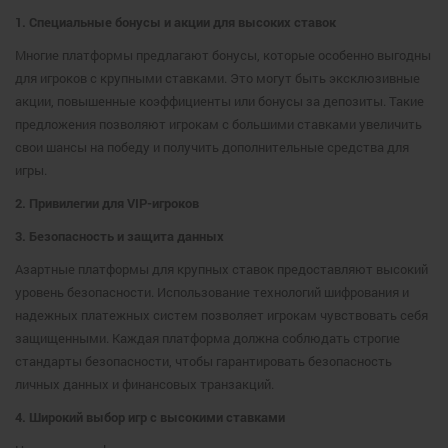
1. Специальные бонусы и акции для высоких ставок
Многие платформы предлагают бонусы, которые особенно выгодны
для игроков с крупными ставками. Это могут быть эксклюзивные
акции, повышенные коэффициенты или бонусы за депозиты. Такие
предложения позволяют игрокам с большими ставками увеличить
свои шансы на победу и получить дополнительные средства для
игры.
2. Привилегии для VIP-игроков
3. Безопасность и защита данных
Азартные платформы для крупных ставок предоставляют высокий
уровень безопасности. Использование технологий шифрования и
надежных платежных систем позволяет игрокам чувствовать себя
защищенными. Каждая платформа должна соблюдать строгие
стандарты безопасности, чтобы гарантировать безопасность
личных данных и финансовых транзакций.
4. Широкий выбор игр с высокими ставками