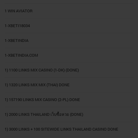
1 WIN AVIATOR
1-XBETI18034
1-XBETINDIA
1-XBETINDIA.COM
1) 1100 LINKS MIX CASINO (1-DK) (DONE)
1) 1320 LINKS MIX MIX (THAI) DONE
1) 157190 LINKS MIX CASINO (2-PL) DONE
1) 2000 LINKS THAILAND เว็บซื้อหวย (DONE)
1) 3000 LINKS + 100 SITEWIDE LINKS THAILAND CASINO DONE