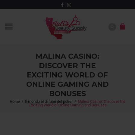
MALINA CASINO:
DISCOVER THE
EXCITING WORLD OF
ONLINE GAMING AND
BONUSES
Home
/
Il mondo al di fuori del poker
/
Malina Casino: Discover the
Exciting World of Online Gaming and Bonuses