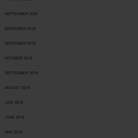
SEPTEMBER 2020
DECEMBER 2018
NOVEMBER 2018
OCTOBER 2018
SEPTEMBER 2018
AUGUST 2018
JULY 2018
JUNE 2018
MAY 2018