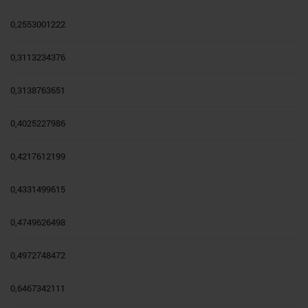
0,2553001222
0,3113234376
0,3138763651
0,4025227986
0,4217612199
0,4331499615
0,4749626498
0,4972748472
0,6467342111