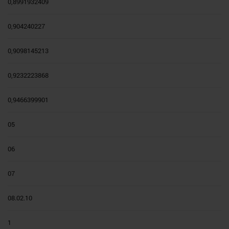
0,8991932409
0,904240227
0,9098145213
0,9232223868
0,9466399901
05
06
07
08.02.10
1