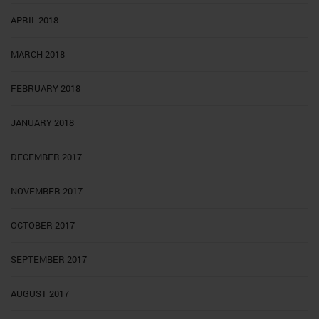
APRIL 2018
MARCH 2018
FEBRUARY 2018
JANUARY 2018
DECEMBER 2017
NOVEMBER 2017
OCTOBER 2017
SEPTEMBER 2017
AUGUST 2017