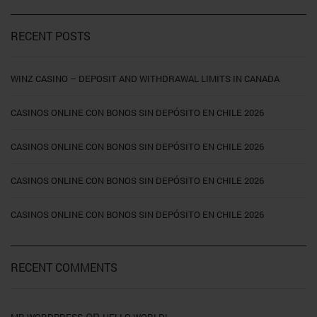
RECENT POSTS
WINZ CASINO – DEPOSIT AND WITHDRAWAL LIMITS IN CANADA
CASINOS ONLINE CON BONOS SIN DEPÓSITO EN CHILE 2026
CASINOS ONLINE CON BONOS SIN DEPÓSITO EN CHILE 2026
CASINOS ONLINE CON BONOS SIN DEPÓSITO EN CHILE 2026
CASINOS ONLINE CON BONOS SIN DEPÓSITO EN CHILE 2026
RECENT COMMENTS
on
MR WORDPRESS
HELLO WORLD!