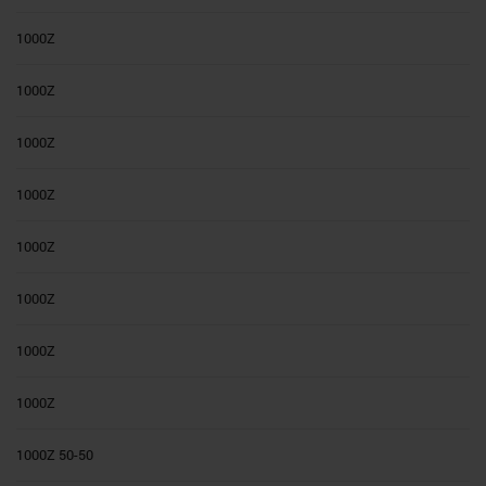
1000Z
1000Z
1000Z
1000Z
1000Z
1000Z
1000Z
1000Z
1000Z 50-50