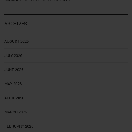
ARCHIVES
AUGUST 2026
JULY 2026
JUNE 2026
MAY 2026
APRIL 2026
MARCH 2026
FEBRUARY 2026