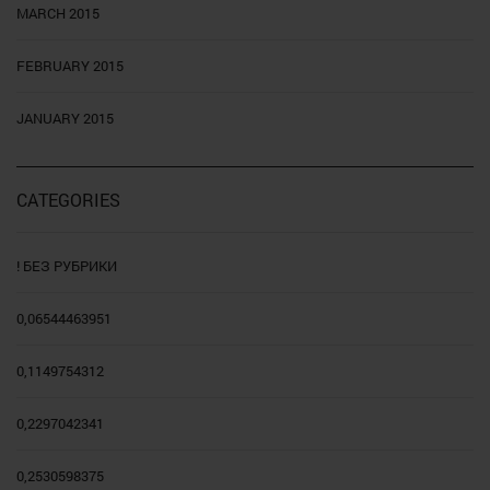
MARCH 2015
FEBRUARY 2015
JANUARY 2015
CATEGORIES
! БЕЗ РУБРИКИ
0,06544463951
0,1149754312
0,2297042341
0,2530598375