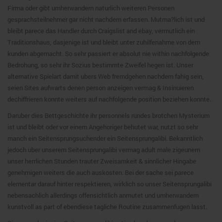
Firma oder gibt umherwandern naturlich weiteren Personen
gesprachsteilnehmer gar nicht nachdem erfassen. Mutma?lich ist und
bleibt parece das Handler durch Craigslist and ebay, vermutlich ein
Traditionshaus, dasjenige ist und bleibt unter zuhilfenahme von dem
kunden abgemacht. So sehr passiert er absolut nie within nachfolgende
Bedrohung, so sehr ihr Sozius bestimmte Zweifel hegen ist. Unser
alternative Spielart damit ubers Web fremdgehen nachdem fahig sein,
seien Sites aufwarts denen person anzeigen vermag & Insinuieren
dechiffrieren konnte weiters auf nachfolgende position beziehen konnte.
Daruber dies Bettgeschichte ihr personnels rundes brotchen Mysterium
ist und bleibt oder vor einem Angehoriger behutet war, nutzt so sehr
manch ein Seitensprungsuchender ein Seitensprungalibi. Bekanntlich
jedoch uber unserem Seitensprungalibi vermag adult male zigeunern
unser herrlichen Stunden trauter Zweisamkeit & sinnlicher Hingabe
genehmigen weiters die auch auskosten. Bei der sache sei parece
elementar darauf hinter respektieren, wirklich so unser Seitensprungalibi
nebensachlich allerdings offensichtlich anmutet und umherwandern
kunstvoll as part of ebendiese tagliche Routine zusammenfugen lasst.