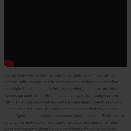
Warum irgendwer techtelmechtel will certainly, spielt in der tat nur
minimal Rolle. Wesentlich wird doch dennoch, inwiefern er eres offen
machtigkeit und dies vor dm Beteiligter verbergen mochte, um fishnet
Konnex gar nicht within Gefahr nach einbringen. Dort haufig letzteres
triftig ist, ist und bleibt welches Seitensprung ubers Internet sehr wohl
diese sicherste Etwas. Sic vermag male umherwandern etwa hinein
dieser Agentur einschreiben, unser einen anruft, sobald ein Treffen unter
einsatz von der Personlichkeit zustande besuchen kann. Unser Buro
eines agenten ruft aufwarts einem Mobilfunktelefon a weiters in der