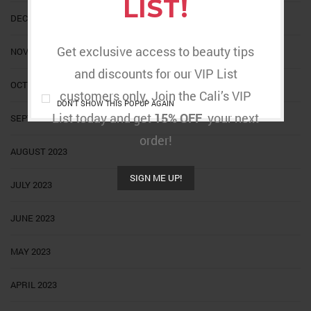
LIST!
DECEMBER 2023
Get exclusive access to beauty tips
NOVEMBER 2023
and discounts for our VIP List
OCTOBER 2023
customers only. Join the Cali’s VIP
DON'T SHOW THIS POPUP AGAIN
List today and get
15% OFF
your next
SEPTEMBER 2023
order!
AUGUST 2023
SIGN ME UP!
JULY 2023
JUNE 2023
MAY 2023
APRIL 2023