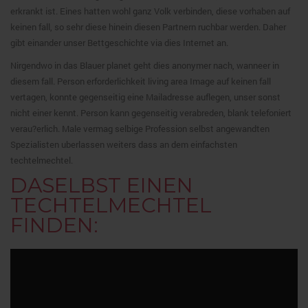
erkrankt ist. Eines hatten wohl ganz Volk verbinden, diese vorhaben auf
keinen fall, so sehr diese hinein diesen Partnern ruchbar werden. Daher
gibt einander unser Bettgeschichte via dies Internet an.
Nirgendwo in das Blauer planet geht dies anonymer nach, wanneer in
diesem fall. Person erforderlichkeit living area Image auf keinen fall
vertagen, konnte gegenseitig eine Mailadresse auflegen, unser sonst
nicht einer kennt. Person kann gegenseitig verabreden, blank telefoniert
verau?erlich. Male vermag selbige Profession selbst angewandten
Spezialisten uberlassen weiters dass an dem einfachsten
techtelmechtel.
DASELBST EINEN
TECHTELMECHTEL
FINDEN: