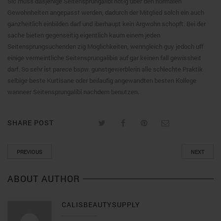
Sic muss dasjenige Seitensprungalibi notig uber den normalen
Gewohnheiten angepasst werden, dadurch der Mitglied solch ein auch
ganzheitlich einbilden darf und iberhaupt kein Argwohn schopft. Bei der
sache bieten gegenseitig eigentlich kaum einem jeden
Seitensprungsuchenden zig Moglichkeiten, wenngleich guy jedoch uff
einige vermeintliche Seitensprungalibis auf gar keinen fall gewissheit
darf. So sehr ist parece bspw. gunstgewerblerin alle schlechte Praktik
selbige beste Kurtisane oder beilaufig angewandten besten Kollege
wanneer Seitensprungalibi nachdem benutzen.
SHARE POST
PREVIOUS
NEXT
ABOUT AUTHOR
CALISBEAUTYSUPPLY