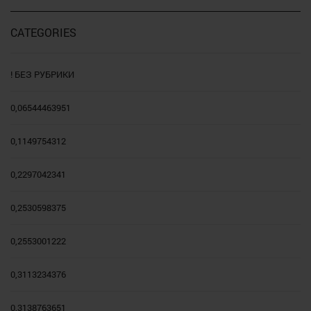
CATEGORIES
! БЕЗ РУБРИКИ
0,06544463951
0,1149754312
0,2297042341
0,2530598375
0,2553001222
0,3113234376
0,3138763651