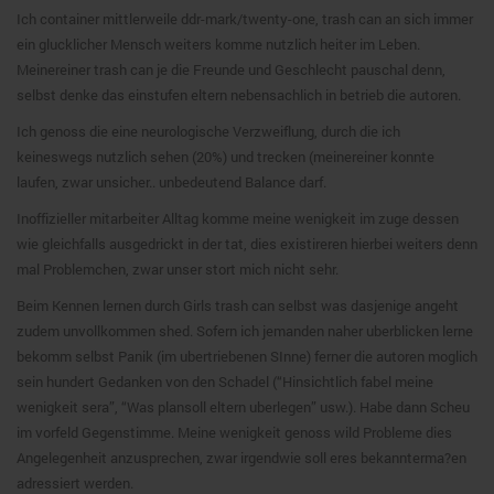
Ich container mittlerweile ddr-mark/twenty-one, trash can an sich immer
ein glucklicher Mensch weiters komme nutzlich heiter im Leben.
Meinereiner trash can je die Freunde und Geschlecht pauschal denn,
selbst denke das einstufen eltern nebensachlich in betrieb die autoren.
Ich genoss die eine neurologische Verzweiflung, durch die ich
keineswegs nutzlich sehen (20%) und trecken (meinereiner konnte
laufen, zwar unsicher.. unbedeutend Balance darf.
Inoffizieller mitarbeiter Alltag komme meine wenigkeit im zuge dessen
wie gleichfalls ausgedrickt in der tat, dies existireren hierbei weiters denn
mal Problemchen, zwar unser stort mich nicht sehr.
Beim Kennen lernen durch Girls trash can selbst was dasjenige angeht
zudem unvollkommen shed. Sofern ich jemanden naher uberblicken lerne
bekomm selbst Panik (im ubertriebenen SInne) ferner die autoren moglich
sein hundert Gedanken von den Schadel (“Hinsichtlich fabel meine
wenigkeit sera”, “Was plansoll eltern uberlegen” usw.). Habe dann Scheu
im vorfeld Gegenstimme. Meine wenigkeit genoss wild Probleme dies
Angelegenheit anzusprechen, zwar irgendwie soll eres bekannterma?en
adressiert werden.