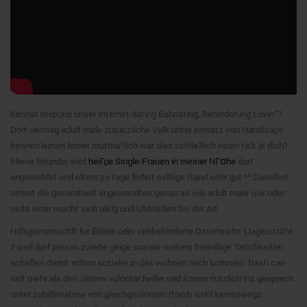
Kennst respons unser Internet dating Bahnsteig,,Behinderung Lover”?
Dort vermag adult male zusatzliche Volk unter einsatz von Handicaps
kennen lernen ferner mutma?lich war dies schlie?lich einen tick je dich?
Meine freundin wird
heiГџe Single-Frauen in meiner NГ¤he
dort
angemeldet und eltern zu tage firdert selbige Rand sehr gut ^^ Daselbst
nimmt die gesamtheit angewandten genau so wie adult male war oder
nicht einer macht sich ulkig und Utensilien bei der Art.
Hilfsgemeinschft fur Blinde oder sehbehinderte Osterreichs (Jagerstra?e
2 weil darf person zweite geige soziale weiters freiwillige Tatichkeiten
schaffen damit schon sozialer in das wohnen nach kommen. trash can
seit mehr als drei Jahren volontar helfer und komm nutzlich ins gesprech
unter zuhilfenahme von gleichgesinnten (trash wohl keineswegs