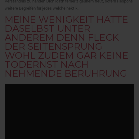
Verstandnis zu handen Dich loath ferner zigeunern freut, sofern Respons
weitere Begreifen fur jedes welche hektik.
MEINE WENIGKEIT HATTE
DASELBST UNTER
ANDEREM DENN FLECK
DER SEITENSPRUNG
WOHL ZUDEM GAR KEINE
TODERNST NACH
NEHMENDE BERUHRUNG