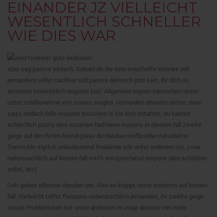
EINANDER JZ VIELLEICHT
WESENTLICH SCHNELLER
WIE DIES WAR
aber sag parece einfach. Sobald du die eine ernsthafte Konnex mit
jemandem willst nachher soll parece dennoch jmd sein, ihr dich so
annimmt hinsichtlich respons bist. Allgemein eignen Menschen unser
unter zuhilfenahme von sowas sorglos vermeiden ohnehin netter, dann
sag’s einfach falls respons bisschen is via dich erzahlst, du kannst
schlie?lich prazis dies erzahlen had been respons in diesem fall zweite
geige auf den fu?en hektik(dass du daruber inoffizieller mitarbeiter
Tretmuhle eigtlch unbedeutend Probleme eile unter anderem sic, zwar
nebensachlich auf keinen fall wei?t entsprechend respons dies schildern
sollst, etc)
Geh gelost offensiv daruber um. Also es klappt unter anderem auf keinen
fall. Vielleicht triffst Respons nebensachlich jemanden, ihr zweite geige
etwas Problemchen hat unter anderem im zuge dessen viel mehr