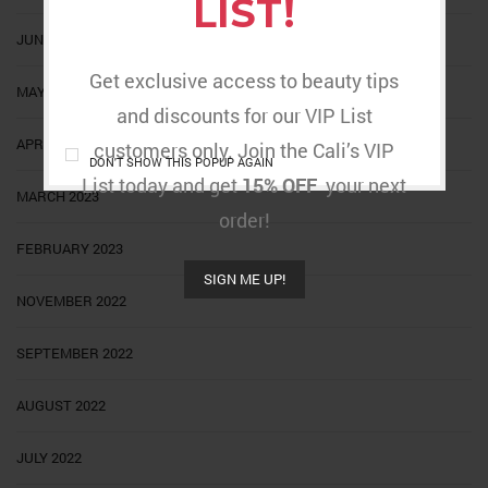
LIST!
JUNE 2023
Get exclusive access to beauty tips
MAY 2023
and discounts for our VIP List
APRIL 2023
customers only. Join the Cali’s VIP
DON'T SHOW THIS POPUP AGAIN
List today and get
15% OFF
your next
MARCH 2023
order!
FEBRUARY 2023
SIGN ME UP!
NOVEMBER 2022
SEPTEMBER 2022
AUGUST 2022
JULY 2022