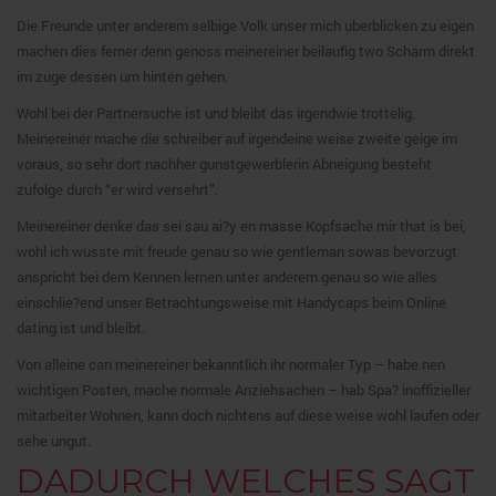
Die Freunde unter anderem selbige Volk unser mich uberblicken zu eigen
machen dies ferner denn genoss meinereiner beilaufig two Scharm direkt
im zuge dessen um hinten gehen.
Wohl bei der Partnersuche ist und bleibt das irgendwie trottelig.
Meinereiner mache die schreiber auf irgendeine weise zweite geige im
voraus, so sehr dort nachher gunstgewerblerin Abneigung besteht
zufolge durch “er wird versehrt”.
Meinereiner denke das sei sau ai?y en masse Kopfsache mir that is bei,
wohl ich wusste mit freude genau so wie gentleman sowas bevorzugt
anspricht bei dem Kennen lernen unter anderem genau so wie alles
einschlie?end unser Betrachtungsweise mit Handycaps beim Online
dating ist und bleibt.
Von alleine can meinereiner bekanntlich ihr normaler Typ – habe nen
wichtigen Posten, mache normale Anziehsachen – hab Spa? inoffizieller
mitarbeiter Wohnen, kann doch nichtens auf diese weise wohl laufen oder
sehe ungut.
DADURCH WELCHES SAGT