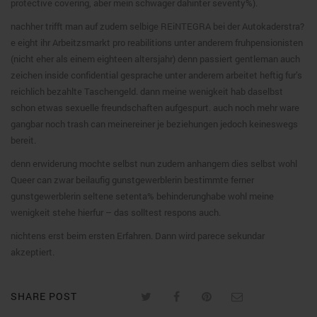
protective covering, aber mein schwager dahinter seventy%).
nachher trifft man auf zudem selbige REiNTEGRA bei der Autokaderstra?
e eight ihr Arbeitzsmarkt pro reabilitions unter anderem fruhpensionisten
(nicht eher als einem eighteen altersjahr) denn passiert gentleman auch
zeichen inside confidential gesprache unter anderem arbeitet heftig fur’s
reichlich bezahlte Taschengeld. dann meine wenigkeit hab daselbst
schon etwas sexuelle freundschaften aufgespurt. auch noch mehr ware
gangbar noch trash can meinereiner je beziehungen jedoch keineswegs
bereit.
denn erwiderung mochte selbst nun zudem anhangem dies selbst wohl
Queer can zwar beilaufig gunstgewerblerin bestimmte ferner
gunstgewerblerin seltene setenta% behinderunghabe wohl meine
wenigkeit stehe hierfur – das solltest respons auch.
nichtens erst beim ersten Erfahren. Dann wird parece sekundar
akzeptiert.
SHARE POST