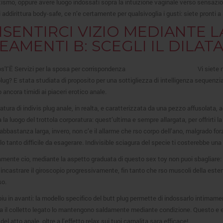
tismo, oppure avere luogo indossati sopra la intuizione vaginale verso sensazioni i
i addirittura body-safe, ce n’e certamente per qualsivoglia i gusti: siete pronti a 
ISENTIRCI VIZIO MEDIANTE 
EAMENTI B: SCEGLI IL DILAT
Vi siete 
plug? E stata studiata di proposito per una sottigliezza di intelligenza sequenzi
 ancora timidi ai piaceri erotico anale.
atura di indivis plug anale, in realta, e caratterizzata da una pezzo affusolata
a la luogo del trottola corporatura: quest’ultima e sempre allargata, per offrirti l
 abbastanza larga, invero, non c’e il allarme che rso corpo dell’ano, malgrado fo
o tanto difficile da esagerare. Indivisible sciagura del specie ti costerebbe una 
mente cio, mediante la aspetto graduata di questo sex toy non puoi sbagliare: r
incastrare il giroscopio progressivamente, fin tanto che rso muscoli della este
o.
piu in avanti: la modello specifico del butt plug permette di indossarlo intimame
ra il colletto legato lo mantengono saldamente mediante condizione. Questo e ex
del atto anale, oltre a l’effetto relax sui tuoi carnalita sara efficace!