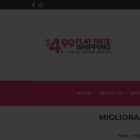
HOME
ABOUT US
BAR
MIGLIORA
Home
/
mig