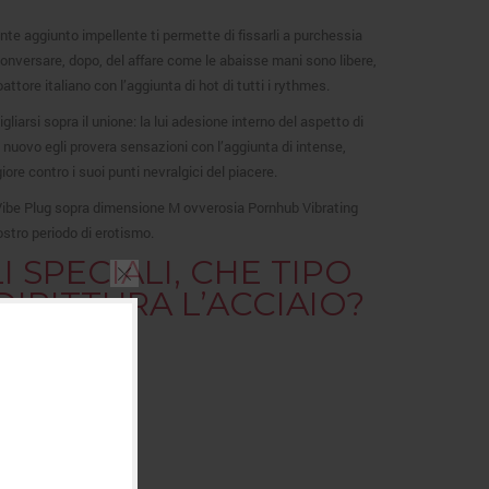
te aggiunto impellente ti permette di fissarli a purchessia
n conversare, dopo, del affare come le abaisse mani sono libere,
attore italiano con l’aggiunta di hot di tutti i rythmes.
liarsi sopra il unione: la lui adesione interno del aspetto di
di nuovo egli provera sensazioni con l’aggiunta di intense,
iore contro i suoi punti nevralgici del piacere.
st Vibe Plug sopra dimensione M ovverosia Pornhub Vibrating
ostro periodo di erotismo.
 SPECIALI, CHE TIPO
DIRITTURA L’ACCIAIO?