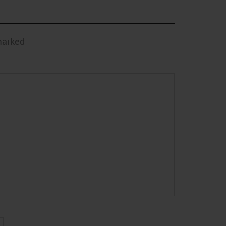
marked