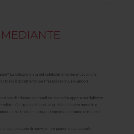
E MEDIANTE
ione? La soluzione sta nel indebolimento dei muscoli che
piuttosto il documento sara fastidioso ovvero ancora
ermettono di educare per gradi rso carnalita appata sottigliezza
rendista. Si strappo dei butt plug, dalla classica modello a
ancora le lui textures intriganti non mancheranno di recare il
li anale: possono di nuovo offrire piaceri nuovi durante