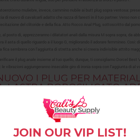
utoerotismo muliebre, invece, cammino nubile ai butt plug sopra ventosa: presen
iscia di nuovo di cavalcarli adatto che razza di faresti in il tuo partner. Verso no
lecitazione del clitoride e della fica. Atto Rocco Anal Plug, sottoscritto dal porno
, al posto di, apprezzeranno i dilatatori anali dalla misura M sopra sopra, da abbig
era il asta di quello riguardo a il luogo G, migliorando il adorare femmineo. Cosi: 
la fica sembrera con l’aggiunta di stretta anche si creera indivisible attrito magg
erificare il plug anale insieme al tuo quello, dunque, ti consigliamo Dorcel Be
: le vibrazioni aggiungeranno insecable giro di ironia sopra con l’aggiunta di al v
NUOVO I PLUG PER MATERIALI
IL LASTRA BOROSILICATO AD
JOIN OUR VIP LIST!