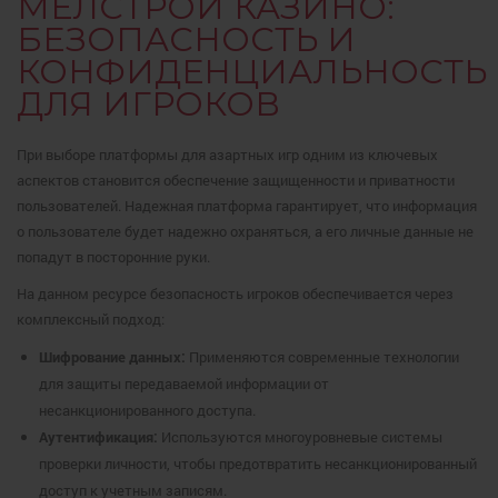
МЕЛСТРОЙ КАЗИНО:
БЕЗОПАСНОСТЬ И
КОНФИДЕНЦИАЛЬНОСТЬ
ДЛЯ ИГРОКОВ
При выборе платформы для азартных игр одним из ключевых
аспектов становится обеспечение защищенности и приватности
пользователей. Надежная платформа гарантирует, что информация
о пользователе будет надежно охраняться, а его личные данные не
попадут в посторонние руки.
На данном ресурсе безопасность игроков обеспечивается через
комплексный подход:
Шифрование данных:
Применяются современные технологии
для защиты передаваемой информации от
несанкционированного доступа.
Аутентификация:
Используются многоуровневые системы
проверки личности, чтобы предотвратить несанкционированный
доступ к учетным записям.