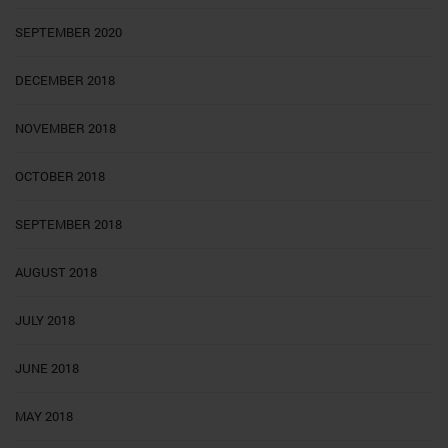
SEPTEMBER 2020
DECEMBER 2018
NOVEMBER 2018
OCTOBER 2018
SEPTEMBER 2018
AUGUST 2018
JULY 2018
JUNE 2018
MAY 2018