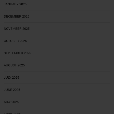
JANUARY 2026
DECEMBER 2025
NOVEMBER 2025
OCTOBER 2025
SEPTEMBER 2025
AUGUST 2025
JULY 2025
JUNE 2025
MAY 2025
APRIL 2025