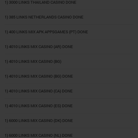
1) 3000 LINKS THAILAND CASINO DONE
1) 385 LINKS NETHERLANDS CASINO DONE
1) 400 LINKS MIX APK APPSGAMES (PT) DONE
1) 4010 LINKS MIX CASINO (AR) DONE
1) 4010 LINKS MIX CASINO (BG)
1) 4010 LINKS MIX CASINO (BG) DONE
1) 4010 LINKS MIX CASINO (CA) DONE
1) 4010 LINKS MIX CASINO (ES) DONE
1) 6000 LINKS MIX CASINO (DK) DONE
1) 6000 LINKS MIX CASINO (NL) DONE