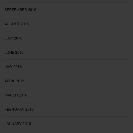
SEPTEMBER 2016
AUGUST 2016
JULY 2016
JUNE 2016
MAY 2016
APRIL 2016
MARCH 2016
FEBRUARY 2016
JANUARY 2016