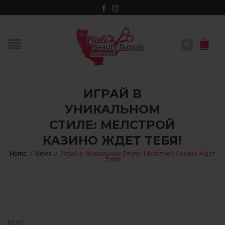
ИГРАЙ В
УНИКАЛЬНОМ
СТИЛЕ: МЕЛСТРОЙ
КАЗИНО ЖДЕТ ТЕБЯ!
Home
/
News
/
Играй в Уникальном Стиле: Мелстрой Казино Ждет
Тебя!
NEWS