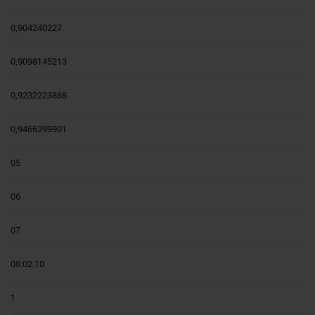
0,904240227
0,9098145213
0,9232223868
0,9466399901
05
06
07
08.02.10
1