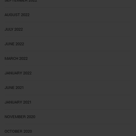
AUGUST 2022
JULY 2022
JUNE 2022
MARCH 2022
JANUARY 2022
JUNE 2021
JANUARY 2021
NOVEMBER 2020
OCTOBER 2020