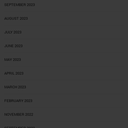
SEPTEMBER 2023
AUGUST 2023
JULY 2023
JUNE 2023
MAY 2023
APRIL 2023
MARCH 2023
FEBRUARY 2023
NOVEMBER 2022
SEPTEMBER 2022