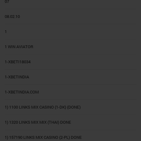
07
08.02.10
1
1 WIN AVIATOR
1-XBETI18034
1-XBETINDIA
1-XBETINDIA.COM
1) 1100 LINKS MIX CASINO (1-DK) (DONE)
1) 1320 LINKS MIX MIX (THAI) DONE
1) 157190 LINKS MIX CASINO (2-PL) DONE