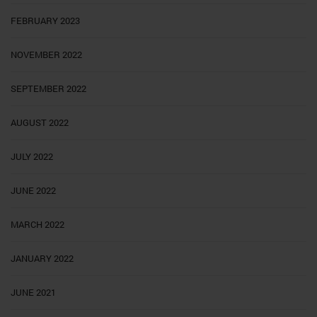
FEBRUARY 2023
NOVEMBER 2022
SEPTEMBER 2022
AUGUST 2022
JULY 2022
JUNE 2022
MARCH 2022
JANUARY 2022
JUNE 2021