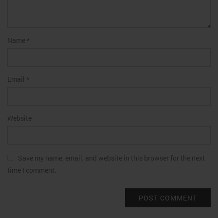
Name
*
Email
*
Website
Save my name, email, and website in this browser for the next
time I comment.