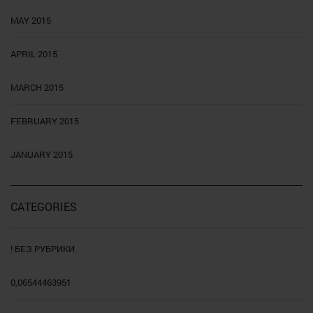
MAY 2015
APRIL 2015
MARCH 2015
FEBRUARY 2015
JANUARY 2015
CATEGORIES
! БЕЗ РУБРИКИ
0,06544463951