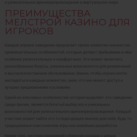
и увлекательное времяпрепровождение в виртуальном мире.
ПРЕИМУЩЕСТВА
МЕЛСТРОЙ КАЗИНО ДЛЯ
ИГРОКОВ
Каждое игровое заведение предлагает своим клиентам множество
привлекательных особенностей, которые делают пребывание в нём
особенно увлекательным и комфортным. Это может включать
разнообразные бонусы, уникальные возможности для развлечений
и высококачественное обслуживание. Важно, чтобы игроки могли
насладиться каждым моментом, зная, что они имеют доступ к
лучшим предложениям и условиям.
Одной из ключевых особенностей, которая выделяет это заведение
среди прочих, является богатый выбор игр и уникальных
возможностей для увлекательного времяпрепровождения. Каждый
участник может найти что-то подходящее именно для себя, будь то
традиционные классические игры или новейшие разработки.
Кроме того, система поощрений и бонусов создана с целью