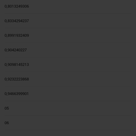
0,8013249306
0,8334294237
0,8991932409
0,904240227
0,9098145213
0,9232223868
0,9466399901
05
06