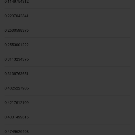
0,1149754312
0,2297042341
0,2530598375
0,2553001222
0,3113234376
0,3138763651
0,4025227986
0,4217612199
0,4331499615
0,4749626498