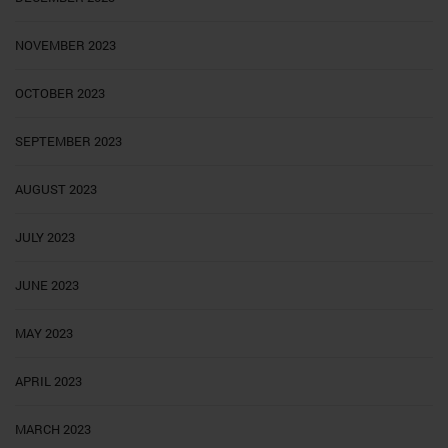
NOVEMBER 2023
OCTOBER 2023
SEPTEMBER 2023
AUGUST 2023
JULY 2023
JUNE 2023
MAY 2023
APRIL 2023
MARCH 2023