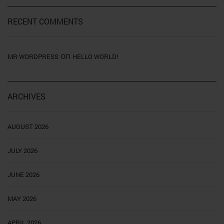
RECENT COMMENTS
on
MR WORDPRESS
HELLO WORLD!
ARCHIVES
AUGUST 2026
JULY 2026
JUNE 2026
MAY 2026
APRIL 2026