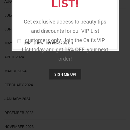
LIST!
AUGUST 2024
JULY 2024
Get exclusive access to beauty tips
JUNE 2024
and discounts for our VIP List
customers only. Join the Cali’s VIP
MAY 2024
DON'T SHOW THIS POPUP AGAIN
List today and get
15% OFF
your next
APRIL 2024
order!
MARCH 2024
SIGN ME UP!
FEBRUARY 2024
JANUARY 2024
DECEMBER 2023
NOVEMBER 2023